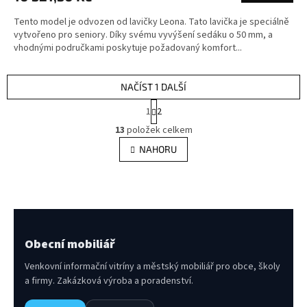
Tento model je odvozen od lavičky Leona. Tato lavička je speciálně
vytvořeno pro seniory. Díky svému vyvýšení sedáku o 50 mm, a
vhodnými područkami poskytuje požadovaný komfort...
NAČÍST 1 DALŠÍ
S
1
2
t
O
r
13
položek celkem
v
á
l
NAHORU
n
á
k
d
o
v
a
á
c
n
í
í
p
r
Obecní mobiliář
v
k
Venkovní informační vitríny a městský mobiliář pro obce, školy
y
a firmy. Zakázková výroba a poradenství.
v
ý