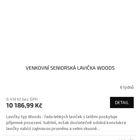
VENKOVNÍ SENIORSKÁ LAVIČKA WOODS
6 týdnů
8 419 Kč bez DPH
DETAIL
10 186,99 Kč
Lavičky typ Woods - řada lehkých laviček s latěmi poskytuje
příjemné posezení. Subtiní, avšak dostatečně odolná konstukce
lavičky nabízí zajímavou proměnu a velmi vkusně...