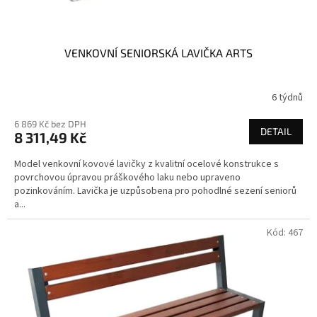
ů
VENKOVNÍ SENIORSKÁ LAVIČKA ARTS
6 týdnů
6 869 Kč bez DPH
DETAIL
8 311,49 Kč
Model venkovní kovové lavičky z kvalitní ocelové konstrukce s
povrchovou úpravou práškového laku nebo upraveno
pozinkováním. Lavička je uzpůsobena pro pohodlné sezení seniorů
a...
Kód:
467