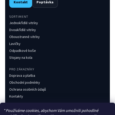
Kontakt
Poptávka
p
i
s
SORTIMENT
u
Jednokřídlé vitríny
Dvoukřídlé vitríny
Oboustranné vitríny
Lavičky
Odpadkové koše
Stojany na kola
PRO ZÁKAZNÍKY
Doprava a platba
Obchodní podmínky
Ochrana osobních údajů
Kontakty
KONTAKT
"
Používáme cookies, abychom Vám umožnili pohodlné
+420 733 216 437