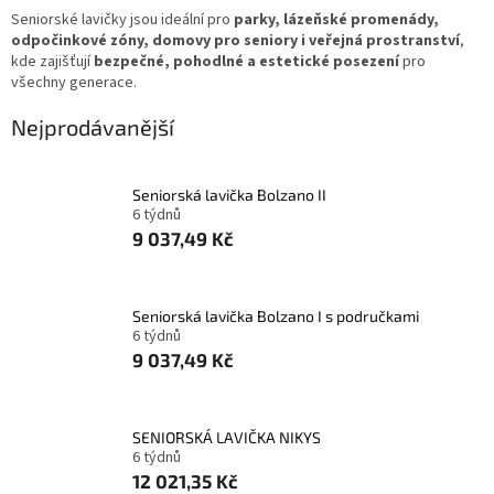
Seniorské lavičky jsou ideální pro
parky, lázeňské promenády,
odpočinkové zóny, domovy pro seniory i veřejná prostranství
,
kde zajišťují
bezpečné, pohodlné a estetické posezení
pro
všechny generace.
Nejprodávanější
Seniorská lavička Bolzano II
6 týdnů
9 037,49 Kč
Seniorská lavička Bolzano I s područkami
6 týdnů
9 037,49 Kč
SENIORSKÁ LAVIČKA NIKYS
6 týdnů
12 021,35 Kč