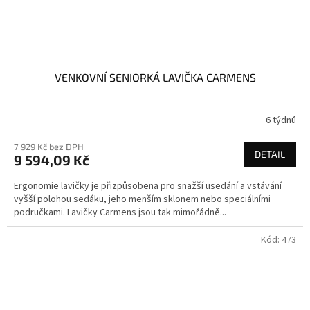
VENKOVNÍ SENIORKÁ LAVIČKA CARMENS
6 týdnů
7 929 Kč bez DPH
DETAIL
9 594,09 Kč
Ergonomie lavičky je přizpůsobena pro snažší usedání a vstávání
vyšší polohou sedáku, jeho menším sklonem nebo speciálními
područkami. Lavičky Carmens jsou tak mimořádně...
Kód:
473