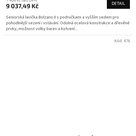
7 469 Kč bez DPH
DETAIL
9 037,49 Kč
Seniorská lavička Bolzano II s područkami a vyšším sedem pro
pohodlnější sezení i vstávání. Odolná ocelová konstrukce a dřevěné
prvky, možnost volby barev a kotvení...
Kód:
476