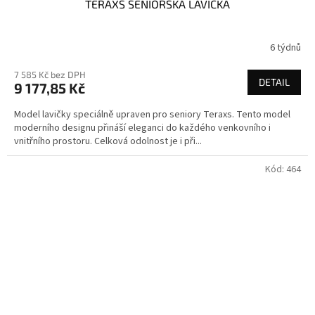
TERAXS SENIORSKÁ LAVIČKA
6 týdnů
7 585 Kč bez DPH
DETAIL
9 177,85 Kč
Model lavičky speciálně upraven pro seniory Teraxs. Tento model
moderního designu přináší eleganci do každého venkovního i
vnitřního prostoru. Celková odolnost je i při...
Kód:
464