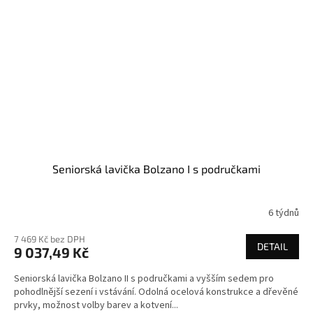
Seniorská lavička Bolzano I s područkami
6 týdnů
7 469 Kč bez DPH
DETAIL
9 037,49 Kč
Seniorská lavička Bolzano II s područkami a vyšším sedem pro
pohodlnější sezení i vstávání. Odolná ocelová konstrukce a dřevěné
prvky, možnost volby barev a kotvení...