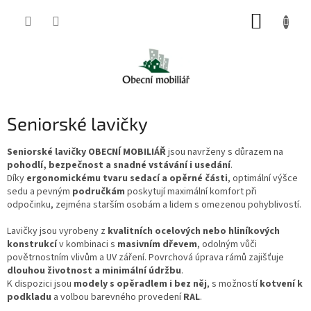
Přejít
NÁKUP
na
obsah
KOŠÍK
Seniorské lavičky
Seniorské lavičky OBECNÍ MOBILIÁŘ
jsou navrženy s důrazem na
pohodlí, bezpečnost a snadné vstávání i usedání
.
Díky
ergonomickému tvaru sedací a opěrné části
, optimální výšce
sedu a pevným
područkám
poskytují maximální komfort při
odpočinku, zejména starším osobám a lidem s omezenou pohyblivostí.
Lavičky jsou vyrobeny z
kvalitních ocelových nebo hliníkových
konstrukcí
v kombinaci s
masivním dřevem
, odolným vůči
povětrnostním vlivům a UV záření. Povrchová úprava rámů zajišťuje
dlouhou životnost a minimální údržbu
.
K dispozici jsou
modely s opěradlem i bez něj
, s možností
kotvení k
podkladu
a volbou barevného provedení
RAL
.