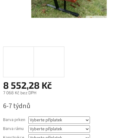
8 552,28 Kč
7 068 Kč
bez DPH
Měrná
6-7 týdnů
cena:
Barva prken
Barva rámu
Konstrukce