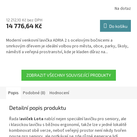
Na dotaz
12 212,10 Kč bez DPH
14 776,64 Kč
Do košíku
Moderní venkovní lavička ADRIA 2 s ocelovými bočnicemi a
smrkovým dřevem je ideální volbou pro města, obce, parky, školy,
náměstí a veřejná prostranství, kde je kladen důraz na...
ZOBRAZIT VŠECHNY SOUVISEJÍCÍ PRODUKTY
Popis
Podobné (8)
Hodnocení
Detailní popis produktu
Řada l
aviček Lota
nabízí nejen speciální lavičku pro seniory, ale
i klasickou lavičku s běžnou ergonomií, takže lze v jedné lokalitě
kombinovat obě verze, neboť veřejný prostor není nikdy tvořen
pouze pro seniory, ale potkávají se zde různé generace lidí.