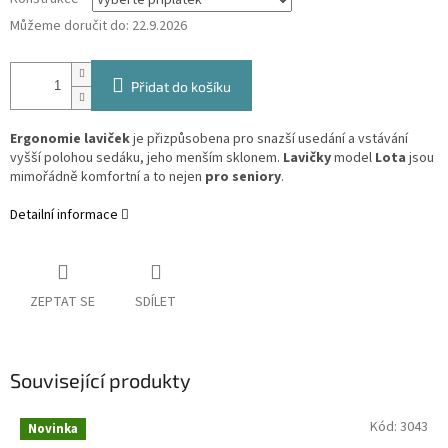
Můžeme doručit do:
22.9.2026
Přidat do košíku
Ergonomie laviček
je přizpůsobena pro snazší usedání a vstávání
vyšší polohou sedáku, jeho menším sklonem.
Lavičky
model
Lota
jsou
mimořádně komfortní a to nejen
pro seniory
.
Detailní informace
ZEPTAT SE
SDÍLET
Související produkty
Kód:
3043
Novinka