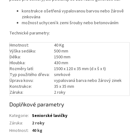
konstrukce ošetřená vypalovanou barvou nebo žárově
zinkována
možnost uchycení k zemi šrouby nebo betonováním
Technické parametry:
Hmotnost:
40 Kg
Výška sedáku:
500 mm
Délka:
1500 mm
Hloubka:
430 mm
Rozměry latí:
1500 x 120 x 35 mm (d x š x t)
Typ použitého dřeva:
smrkové
Úprava kovu:
vypalovaná barva nebo žárový zinek
Konstrukce:
35 x 35 mm
Záruka:
2 roky
Doplňkové parametry
Kategorie
:
Seniorské lavičky
Záruka
:
2 roky
Hmotnost
:
40 kg