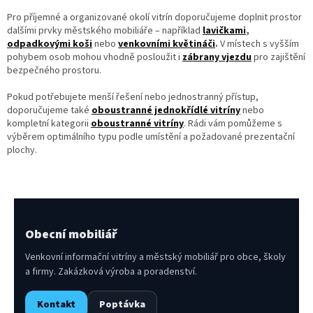
Pro příjemné a organizované okolí vitrín doporučujeme doplnit prostor
dalšími prvky městského mobiliáře – například
lavičkami
,
odpadkovými koši
nebo
venkovními květináči
.
V místech s vyšším
pohybem osob mohou vhodně posloužit i
zábrany vjezdu
pro zajištění
bezpečného prostoru.
Pokud potřebujete menší řešení nebo jednostranný přístup,
doporučujeme také
oboustranné jednokřídlé vitríny
nebo
kompletní kategorii
oboustranné vitríny
. Rádi vám pomůžeme s
výběrem optimálního typu podle umístění a požadované prezentační
plochy.
Obecní mobiliář
Venkovní informační vitríny a městský mobiliář pro obce, školy
a firmy. Zakázková výroba a poradenství.
Kontakt
Poptávka