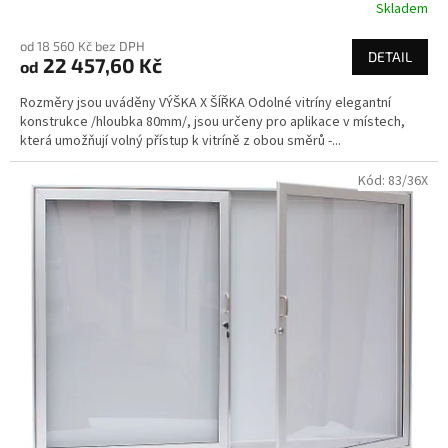
Skladem
od 18 560 Kč bez DPH
DETAIL
22 457,60 Kč
od
Rozměry jsou uváděny VÝŠKA X ŠÍŘKA Odolné vitríny elegantní
konstrukce /hloubka 80mm/, jsou určeny pro aplikace v místech,
která umožňují volný přístup k vitríně z obou směrů -...
Kód:
83/36X