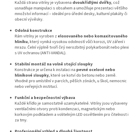
p
Každá strana vitríny je vybavena
dvoukřídlými dvířky
, což
r
usnadňuje manipulaci s obsahem a umožňuje prezentaci většího
v
množství informací – ideální pro úřední desky, kulturní plakáty či
k
obecní vývěsky.
y
v
Odolná konstrukce
ý
Rám vitríny je vyroben z
eloxovaného nebo komaxitovaného
p
hliníku
, který vyniká vysokou odolností vůči korozi, UV záření i
i
mrazu. Čelní výplně tvoří čirý nerozbitný polykarbonát nebo plexi
s
s UV ochranou (ANTI-VANDAL).
u
Stabilní montáž na volně stojící sloupky
Konstrukce je určena k instalaci na
pevné ocelové nebo
hliníkové sloupky
, které se kotví do betonu nebo země.
Vhodné pro umístění v parcích, pěších zónách, u škol, nemocnic
nebo veřejných institucí.
Funkční a bezpečnostní výbava
Každé křídlo je samostatně uzamykatelné. Vitríny jsou vybaveny
ventilačními otvory proti kondenzaci, magnetickým nebo
korkovým podkladem a volitelným LED osvětlením pro čitelnost i
za tmy.
Profesionální vzhled a dlouhá životnost