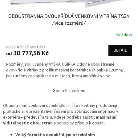
OBOUSTRANNÁ DVOUKŘÍDLÁ VENKOVNÍ VITRÍNA TS24
/více rozměrů/
Skladem
od 25 436 Kč bez DPH
DETAIL
30 777,56 Kč
od
Rozměry jsou uváděny VÝŠKA X ŠÍŘKA Odolné oboustranné
dvoukřídlé vitríny z profilu masivní konstrukce /hloubka 120mm/,
jsou určeny pro aplikace v místech, která umožňují volný...
2
položek celkem
O
v
l
Oboustranné venkovní dvoukřídlé hliníkové vitríny představují
á
praktické a reprezentativní řešení pro zobrazování informací v
d
exteriéru – především tam, kde je potřeba zajistit
maximální
a
viditelnost z obou stran
a pohodlný přístup k obsahu.
c
í
Velký formát s dvoukřídlým otevíráním