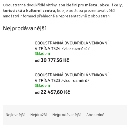
Oboustranné dvoukřídlé vitríny jsou ideální pro
města, obce, školy,
turistická a kulturní centra
, kde je potřeba prezentovat větší
množství informací přehledně a reprezentativně z obou stran.
Nejprodávanější
OBOUSTRANNÁ DVOUKŘÍDLÁ VENKOVNÍ
VITRÍNA TS24 /více rozměrů/
Skladem
30 777,56 Kč
od
OBOUSTRANNÁ DVOUKŘÍDLÁ VENKOVNÍ
VITRÍNA TS23 /více rozměrů/
Skladem
22 457,60 Kč
od
Ř
a
Nejlevnější
Nejdražší
Nejprodávanější
Abecedně
z
e