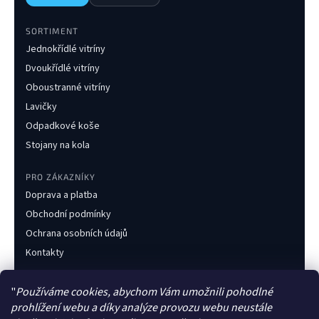
SORTIMENT
Jednokřídlé vitríny
Dvoukřídlé vitríny
Oboustranné vitríny
Lavičky
Odpadkové koše
Stojany na kola
PRO ZÁKAZNÍKY
Doprava a platba
Obchodní podmínky
Ochrana osobních údajů
Kontakty
KONTAKT
"
Používáme cookies, abychom Vám umožnili pohodlné
+420 733 216 437
prohlížení webu a díky analýze provozu webu neustále