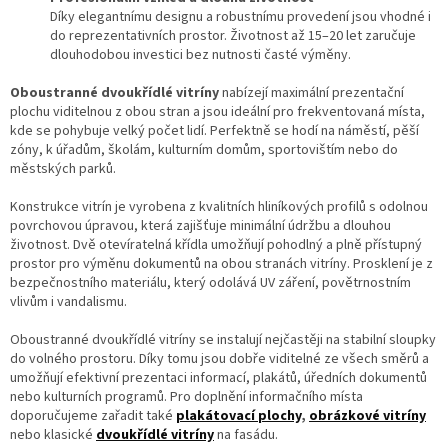
Díky elegantnímu designu a robustnímu provedení jsou vhodné i
do reprezentativních prostor. Životnost až 15–20 let zaručuje
dlouhodobou investici bez nutnosti časté výměny.
Oboustranné dvoukřídlé vitríny
nabízejí maximální prezentační
plochu viditelnou z obou stran a jsou ideální pro frekventovaná místa,
kde se pohybuje velký počet lidí. Perfektně se hodí na náměstí, pěší
zóny, k úřadům, školám, kulturním domům, sportovištím nebo do
městských parků.
Konstrukce vitrín je vyrobena z kvalitních hliníkových profilů s odolnou
povrchovou úpravou, která zajišťuje minimální údržbu a dlouhou
životnost. Dvě otevíratelná křídla umožňují pohodlný a plně přístupný
prostor pro výměnu dokumentů na obou stranách vitríny. Prosklení je z
bezpečnostního materiálu, který odolává UV záření, povětrnostním
vlivům i vandalismu.
Oboustranné dvoukřídlé vitríny se instalují nejčastěji na stabilní sloupky
do volného prostoru. Díky tomu jsou dobře viditelné ze všech směrů a
umožňují efektivní prezentaci informací, plakátů, úředních dokumentů
nebo kulturních programů. Pro doplnění informačního místa
doporučujeme zařadit také
plakátovací plochy
,
obrázkové vitríny
nebo klasické
dvoukřídlé vitríny
na fasádu.