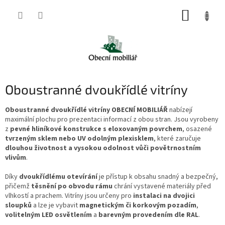
Přejít
NÁKUP
na
obsah
KOŠÍK
Oboustranné dvoukřídlé vitríny
Oboustranné dvoukřídlé vitríny OBECNÍ MOBILIÁŘ
nabízejí
maximální plochu pro prezentaci informací z obou stran. Jsou vyrobeny
z
pevné hliníkové konstrukce s eloxovaným povrchem
, osazené
tvrzeným sklem nebo UV odolným plexisklem
, které zaručuje
dlouhou životnost a vysokou odolnost vůči povětrnostním
vlivům
.
Díky
dvoukřídlému otevírání
je přístup k obsahu snadný a bezpečný,
přičemž
těsnění po obvodu rámu
chrání vystavené materiály před
vlhkostí a prachem. Vitríny jsou určeny pro
instalaci na dvojici
sloupků
a lze je vybavit
magnetickým či korkovým pozadím
,
volitelným LED osvětlením
a
barevným provedením dle RAL
.