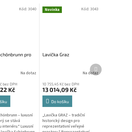
Kód:
3040
Kód:
3043
Novinka
Schönbrunn pro
Lavička Graz
Další
produkt
Na dotaz
Na dotaz
Kč bez DPH
10 755,45 Kč bez DPH
,22 Kč
13 014,09 Kč
šíku
Do košíku
chönbrunn – luxusní
„Lavička GRAZ – tradiční
erý se stává
historický design pro
interiéru.“ Luxusní
reprezentativní veřejné