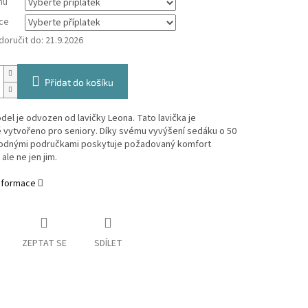
mu
ce
oručit do:
21.9.2026
Přidat do košíku
el je odvozen od lavičky Leona. Tato lavička je
 vytvořeno pro seniory. Díky svému vyvýšení sedáku o 50
odnými područkami poskytuje požadovaný komfort
ale ne jen jim.
informace
ZEPTAT SE
SDÍLET