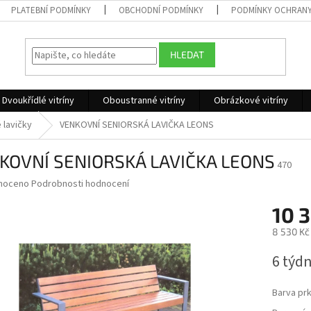
PLATEBNÍ PODMÍNKY
OBCHODNÍ PODMÍNKY
PODMÍNKY OCHRANY
HLEDAT
Dvoukřídlé vitríny
Oboustranné vitríny
Obrázkové vitríny
 lavičky
VENKOVNÍ SENIORSKÁ LAVIČKA LEONS
KOVNÍ SENIORSKÁ LAVIČKA LEONS
470
né
noceno
Podrobnosti hodnocení
ní
10 3
u
8 530 Kč
Měrná
6 týd
cena:
ek.
Barva pr