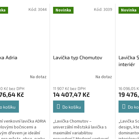
Kód:
3044
Kód:
3039
nka
Novinka
Novinka
ka Adria
Lavička typ Chomutov
Lavička 
interiér
Na dotaz
Na dotaz
,10 Kč bez DPH
11 907 Kč bez DPH
16 096,05 
76,64 Kč
14 407,47 Kč
19 476
o košíku
Do košíku
Do ko
í venkovní lavička ADRIA
„Lavička Chomutov –
„Lavička S
elovými bočnicemi a
univerzální městská lavička s
design, kt
ým dřevem je ideální
maximální variabilitou
dominantou 