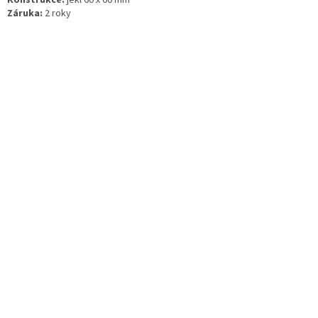
Konstrukce:
jekl 60 x 60 mm
Záruka:
2 roky