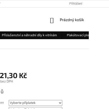
 OSOBNÍCH ÚDAJŮ
KONTAKTY
Přihlášení
NÁKUPNÍ
Prázdný košík
KOŠÍK
Příslušenství a náhradní díly k vitrínám
Plakátovací plochy
Měs
21,30 Kč
bez DPH
nů
ken