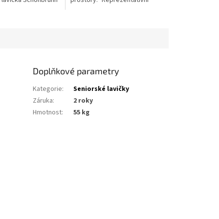
á lavička Schönbrunn
prostory.“ Reprezentativní
a speciální
venkovní lavička GRAZ –
 z přířezů z
historický typ s litinovými
dřeva...
bočnicemi a modřínovým...
Doplňkové parametry
Kategorie
:
Seniorské lavičky
Záruka
:
2 roky
Hmotnost
:
55 kg