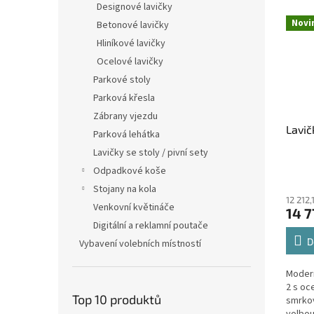
Designové lavičky
Novi
Betonové lavičky
Hliníkové lavičky
Ocelové lavičky
Parkové stoly
Parková křesla
Zábrany vjezdu
Lavič
Parková lehátka
Lavičky se stoly / pivní sety
Odpadkové koše
Stojany na kola
12 212
Venkovní květináče
14 7
Digitální a reklamní poutače
D
Vybavení volebních místností
Modern
2 s oc
Top 10 produktů
smrkov