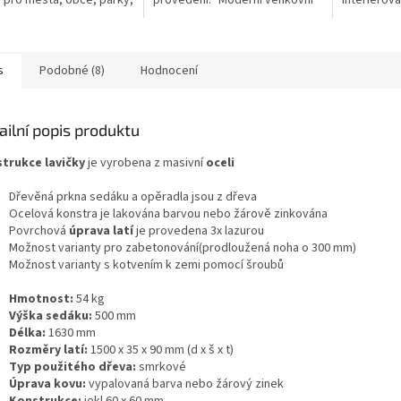
 pro města, obce, parky,
provedení.“ Moderní venkovní
interiérov
 náměstí a veřejná
lavička Chomutov z ocelových
je vyroben
anství, kde je kladen
profilů a smrkového dřeva je
technologií
a...
univerzálním...
akátového 
s
Podobné (8)
Hodnocení
ailní popis produktu
trukce lavičky
je vyrobena z masivní
oceli
Dřevěná prkna sedáku a opěradla jsou z dřeva
Ocelová konstra je lakována barvou nebo žárově zinkována
Povrchová
úprava latí
je provedena 3x lazurou
Možnost varianty pro zabetonování(prodloužená noha o 300 mm)
Možnost varianty s kotvením k zemi pomocí šroubů
Hmotnost:
54 kg
Výška sedáku:
500 mm
Délka:
1630 mm
Rozměry latí:
1500 x 35 x 90 mm (d x š x t)
Typ použitého dřeva:
smrkové
Úprava kovu:
vypalovaná barva nebo žárový zinek