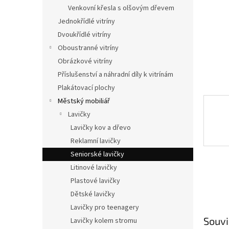
n
Venkovní křesla s olšovým dřevem
e
Jednokřídlé vitríny
l
Dvoukřídlé vitríny
Oboustranné vitríny
Obrázkové vitríny
Příslušenství a náhradní díly k vitrínám
Plakátovací plochy
Městský mobiliář
Lavičky
Lavičky kov a dřevo
Reklamní lavičky
Seniorské lavičky
Litinové lavičky
Plastové lavičky
Dětské lavičky
Lavičky pro teenagery
Souvi
Lavičky kolem stromu