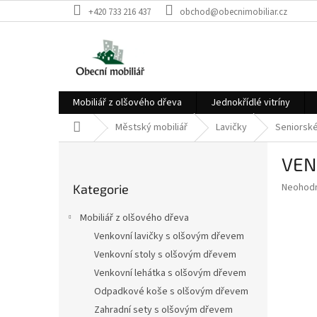
Přejít
+420 733 216 437
obchod@obecnimobiliar.cz
na
obsah
Mobiliář z olšového dřeva
Jednokřídlé vitríny
Domů
Městský mobiliář
Lavičky
Seniorské
P
VEN
o
Přeskočit
s
Průměr
Neohod
Kategorie
kategorie
t
hodnoce
r
produkt
Mobiliář z olšového dřeva
a
je
Venkovní lavičky s olšovým dřevem
0,0
n
z
Venkovní stoly s olšovým dřevem
n
5
í
Venkovní lehátka s olšovým dřevem
hvězdič
p
Odpadkové koše s olšovým dřevem
a
Zahradní sety s olšovým dřevem