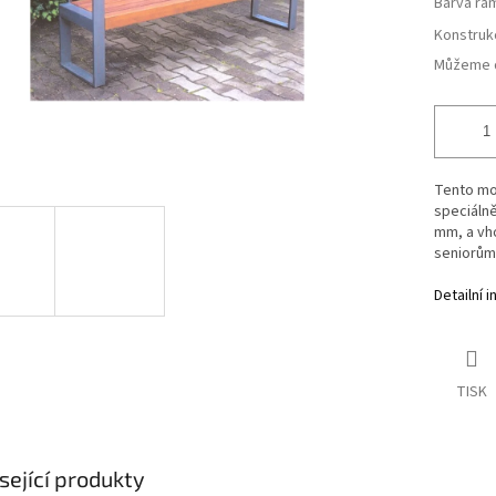
Barva rá
Konstruk
Můžeme d
Tento mod
speciálně
mm, a vh
seniorům 
Detailní 
TISK
sející produkty