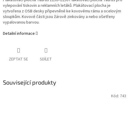
Plakátovací plocha Taurus 1250×1250 Plakátovací plocha Taurus pro
vylepování tiskovin a reklamních letáků. Plakátovací plocha je
vytvořena z OSB desky připevněné ke kovovému rámu a ocelovým
sloupkům. Kovové části jsou žárově zinkovány a nebo ošetřeny
vypalovanou barvou.
Detailní informace
ZEPTAT SE
SDÍLET
Související produkty
Kód:
743