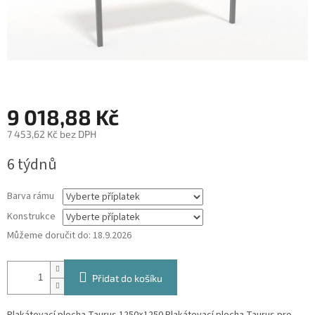
9 018,88 Kč
7 453,62 Kč
bez DPH
Měrná
6 týdnů
cena:
Barva rámu
Konstrukce
Můžeme doručit do:
18.9.2026
Přidat do košíku