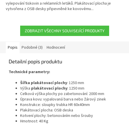
vylepování tiskovin a reklamních letáků. Plakátovací plocha je
vytvořena z OSB desky připevněné ke kovovému...
ZOBRAZIT VŠECHNY SOUVISEJÍCÍ PRODUKTY
Popis
Podobné (3)
Hodnocení
Detailní popis produktu
Technické parametry:
Šířka plakátovací plochy
: 1250 mm
Výška
plakátovací plochy
: 1250 mm
Celková výška plochy po zabetonování: 2000 mm
Úprava kovu: vypalovaná barva nebo žárový zinek
Konstrukce: sloupky trubka HR 60x40mm
Plakátovací plocha: OSB deska
Kotvení plochy: betonováním nebo šrouby
Hmotnost: 40 Kg