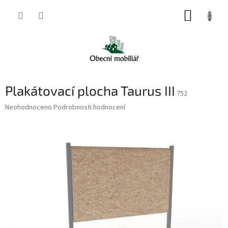
Přejít
NÁKUP
na
obsah
KOŠÍK
Plakátovací plocha Taurus III
752
Průměrné
Neohodnoceno
Podrobnosti hodnocení
hodnocení
produktu
je
0,0
z
5
hvězdiček.