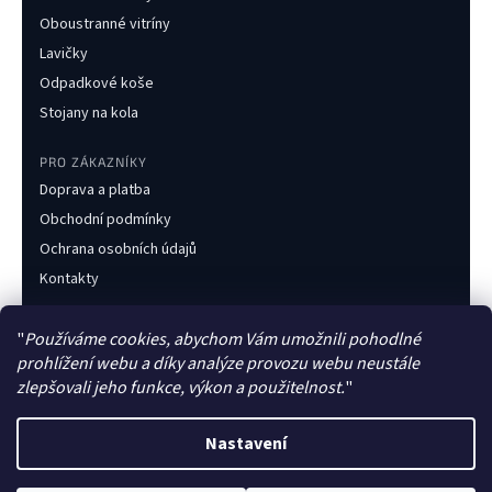
Oboustranné vitríny
Lavičky
Odpadkové koše
Stojany na kola
PRO ZÁKAZNÍKY
Doprava a platba
Obchodní podmínky
Ochrana osobních údajů
Kontakty
KONTAKT
"
Používáme cookies, abychom Vám umožnili pohodlné
+420 733 216 437
prohlížení webu a díky analýze provozu webu neustále
obchod@obecnimobiliar.cz
zlepšovali jeho funkce, výkon a použitelnost.
"
Po–Pá 8:00–16:00
Nastavení
Česká firma
Faktura pro obce
Zakázková výroba