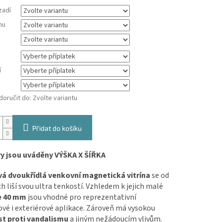
zadí
mu
í
oručit do:
Zvolte variantu
Přidat do košíku
 jsou uváděny VÝŠKA X ŠÍŘKA
vá dvoukřídlá venkovní magnetická vitrína
se od
h liší svou ultra tenkostí. Vzhledem k jejich malé
e 40 mm
jsou vhodné pro reprezentativní
ové i exteriérové aplikace. Zároveň má vysokou
t proti vandalismu
a jiným nežádoucím vlivům.