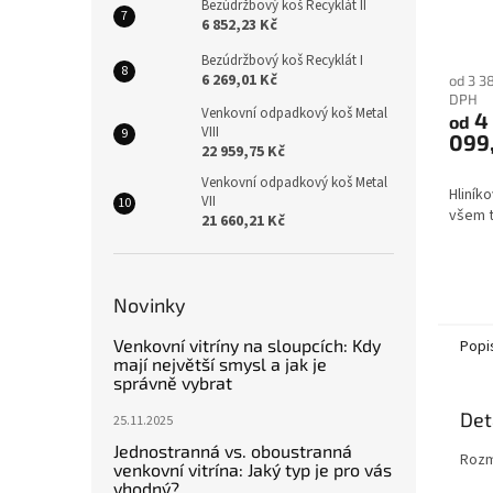
Bezúdržbový koš Recyklát II
6 852,23 Kč
Bezúdržbový koš Recyklát I
6 269,01 Kč
od 3 3
DPH
Venkovní odpadkový koš Metal
4
od
VIII
099
22 959,75 Kč
Venkovní odpadkový koš Metal
Hliník
VII
všem t
21 660,21 Kč
Novinky
Venkovní vitríny na sloupcích: Kdy
Popi
mají největší smysl a jak je
správně vybrat
Det
25.11.2025
Jednostranná vs. oboustranná
Rozm
venkovní vitrína: Jaký typ je pro vás
vhodný?