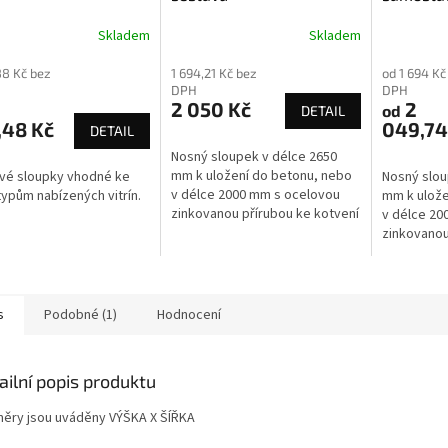
Skladem
Skladem
88 Kč bez
1 694,21 Kč bez
od 1 694 Kč
DPH
DPH
2 050 Kč
2
od
DETAIL
,48 Kč
049,74
DETAIL
Nosný sloupek v délce 2650
mm k uložení do betonu, nebo
ové sloupky vhodné ke
Nosný slou
v délce 2000 mm s ocelovou
ypům nabízených vitrín.
mm k ulože
zinkovanou přírubou ke kotvení
v délce 20
na betonový základ skrze
zinkovanou
dlažbu /na terén/, nebo skrytě
na betonov
pod...
dlažbu /na
pod...
s
Podobné (1)
Hodnocení
ailní popis produktu
ěry jsou uváděny VÝŠKA X ŠÍŘKA