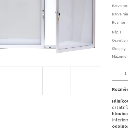
Barva po
Barva rá
Rozměr
Nápis
Osvětlen
Sloupky
Můžeme d
Rozměry
Hliníko
ostatníc
hloubc
interiér
odolnos