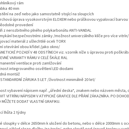
ohliníkový rám
oubka 40 mm
ístění na zeď nebo jako samostatně stojící na sloupcích
vrchová úprava vysokovrstvým ELOXEM nebo práškovou vypalovací barvou
děodolné provedení
plň z nerozbitného plného polykarbonátu ANTI-VANDAL
amykání bezpečnostními zámky /možnost univerzálního klíče pro více vitrín/
jovací materiál z ušlechtilé oceli TORX
ní otevírání obou křídel /jako okno/
GNETICKÉ POZADÍ V 48 ODSTÍNECH viz. vzorník níže s úpravou proti poškráb
REVNÉ VARIANTY RÁMU V CELÉ ŠKÁLE RAL
rmanentní ventilace proti zamlžování
žnost integrovaného osvětlení LED diodami
adná montáž
DSTANDARDNÍ ZÁRUKA 5 LET /životnost minimálně 20 let/
ost vybavení nápisem např. „úřední deska“, znakem nebo názvem města, 
VIT VITRÍNU NÁPISEM V ATYPICKÉ GRAFICE DLE PŘÁNÍ ZÁKAZNÍKA. PO DOHOD
 MŮŽETE DODAT VLASTNÍ GRAFIKU.
í lhůta 2 týdny
é sloupky v délce 2650mm k uložení do betonu, nebo v délce 2000mm s oc