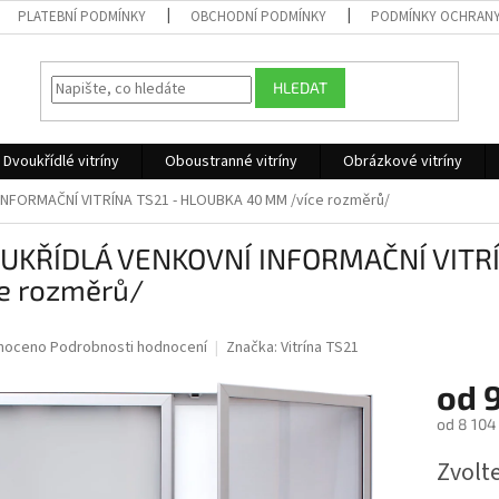
PLATEBNÍ PODMÍNKY
OBCHODNÍ PODMÍNKY
PODMÍNKY OCHRANY
HLEDAT
Dvoukřídlé vitríny
Oboustranné vitríny
Obrázkové vitríny
NFORMAČNÍ VITRÍNA TS21 - HLOUBKA 40 MM /více rozměrů/
UKŘÍDLÁ VENKOVNÍ INFORMAČNÍ VITRÍ
ce rozměrů/
né
noceno
Podrobnosti hodnocení
Značka:
Vitrína TS21
ní
od
u
od
8 104
Měrná
Zvolt
cena:
ek.