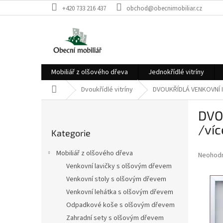
Přejít
+420 733 216 437
obchod@obecnimobiliar.cz
na
obsah
Mobiliář z olšového dřeva
Jednokřídlé vitríny
Domů
Dvoukřídlé vitríny
DVOUKŘÍDLÁ VENKOVNÍ I
P
DVO
o
Přeskočit
s
/ví
Kategorie
kategorie
t
r
Mobiliář z olšového dřeva
Průměr
Neohod
a
hodnoce
Venkovní lavičky s olšovým dřevem
n
produkt
Venkovní stoly s olšovým dřevem
n
je
í
Venkovní lehátka s olšovým dřevem
0,0
z
p
Odpadkové koše s olšovým dřevem
5
a
Zahradní sety s olšovým dřevem
hvězdič