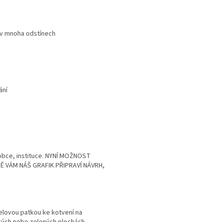
 v mnoha odstínech
ání
obce, instituce. NYNÍ MOŽNOST
Ě VÁM NÁŠ GRAFIK PŘIPRAVÍ NÁVRH,
elovou patkou ke kotvení na