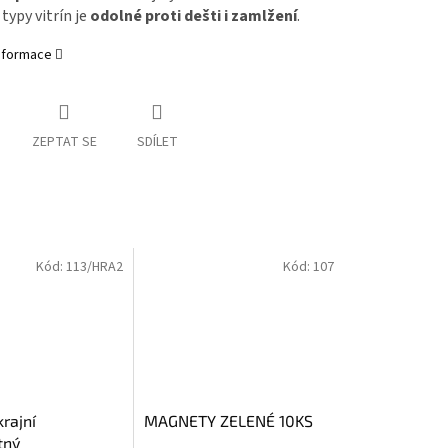
typy vitrín je
odolné proti dešti i zamlžení
.
informace
ZEPTAT SE
SDÍLET
Kód:
113/HRA2
Kód:
107
rajní
MAGNETY ZELENÉ 10KS
tný