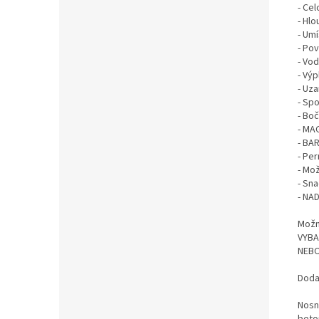
- Cel
- Hl
- Um
- Po
- Vo
- Vý
- Uz
- Spo
- Boč
- MA
- BA
- Pe
- Mo
- Sn
- NA
Možn
VYBA
NEBO
Dodac
Nosn