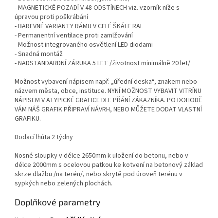
- MAGNETICKÉ POZADÍ V 48 ODSTÍNECH viz. vzorník níže s
úpravou proti poškrábání
- BAREVNÉ VARIANTY RÁMU V CELÉ ŠKÁLE RAL
- Permanentní ventilace proti zamlžování
- Možnost integrovaného osvětlení LED diodami
- Snadná montáž
- NADSTANDARDNÍ ZÁRUKA 5 LET /životnost minimálně 20 let/
Možnost vybavení nápisem např. „úřední deska“, znakem nebo
názvem města, obce, instituce. NYNÍ MOŽNOST VYBAVIT VITRÍNU
NÁPISEM V ATYPICKÉ GRAFICE DLE PŘÁNÍ ZÁKAZNÍKA. PO DOHODĚ
VÁM NÁŠ GRAFIK PŘIPRAVÍ NÁVRH, NEBO MŮŽETE DODAT VLASTNÍ
GRAFIKU.
Dodací lhůta 2 týdny
Nosné sloupky v délce 2650mm k uložení do betonu, nebo v
délce 2000mm s ocelovou patkou ke kotvení na betonový základ
skrze dlažbu /na terén/, nebo skrytě pod úroveň terénu v
sypkých nebo zelených plochách.
Doplňkové parametry