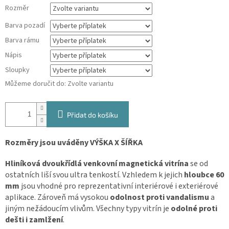
Rozměr
Barva pozadí
Barva rámu
Nápis
Sloupky
Můžeme doručit do:
Zvolte variantu
Přidat do košíku
Rozměry jsou uváděny VÝŠKA X ŠÍŘKA
Hliníková dvoukřídlá venkovní magnetická vitrína
se od
ostatních liší svou ultra tenkostí. Vzhledem k jejich
hloubce 60
mm
jsou vhodné pro reprezentativní interiérové i exteriérové
aplikace. Zároveň má vysokou
odolnost proti vandalismu
a
jiným nežádoucím vlivům. Všechny typy vitrín je
odolné proti
dešti i zamlžení
.