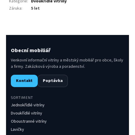
Kategorie
:
Dvoukřídlé vitríny
Záruka
:
5 let
Obecní mobiliář
Venkovní informační vitríny a městský mobiliář pro obce, školy
a firmy. Zakázková výroba a poradenství.
Kontakt
Poptávka
SORTIMENT
Jednokřídlé vitríny
Dvoukřídlé vitríny
Oboustranné vitríny
Lavičky