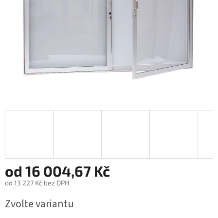
od
16 004,67 Kč
od
13 227 Kč
bez DPH
Měrná
Zvolte variantu
cena: