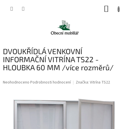
Přejít
NÁKUP
na
obsah
KOŠÍK
DVOUKŘÍDLÁ VENKOVNÍ
INFORMAČNÍ VITRÍNA TS22 -
HLOUBKA 60 MM /více rozměrů/
Průměrné
Neohodnoceno
Podrobnosti hodnocení
Značka:
Vitrína TS22
hodnocení
produktu
je
0,0
z
5
hvězdiček.