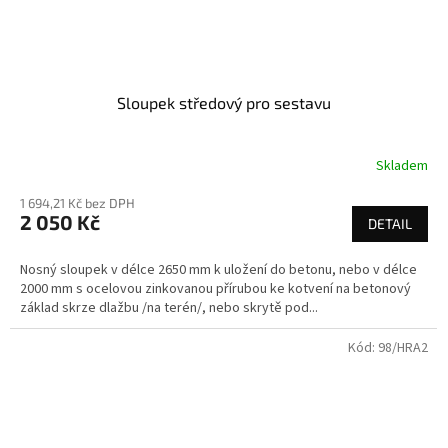
Sloupek středový pro sestavu
Skladem
1 694,21 Kč bez DPH
2 050 Kč
DETAIL
Nosný sloupek v délce 2650 mm k uložení do betonu, nebo v délce
2000 mm s ocelovou zinkovanou přírubou ke kotvení na betonový
základ skrze dlažbu /na terén/, nebo skrytě pod...
Kód:
98/HRA2