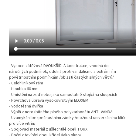
- Vysoce zátěžová DVOUKŘÍDLÁ konstrukce, vhodná do
náročných podmínek, odolná proti vandalismu a extrémním
povětrnostním podmínkám /oblasti častých silných větrů/
- Celohliníkový rám
- Hloubka 60 mm
- Umístění na zeď nebo jako samostatně stojící na sloupcích
- Povrchová úprava vysokovrstvým ELOXEM
- Vodotěsná dvířka
- Výplň z nerozbitného plného polykarbonátu ANTI-VANDAL
- Uzamykání bezpečnostními zámky /možnost univerzálního klíče
pro více vitrín/
- Spojovací materiál z ušlechtilé oceli TORX
- Boční otevírání obou křídel /jako okno/