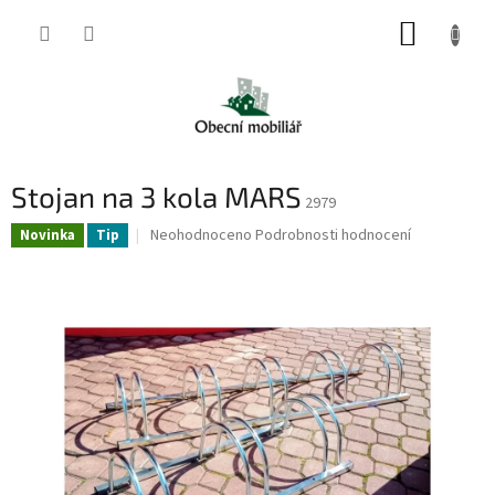
Přejít
NÁKUP
na
obsah
KOŠÍK
Stojan na 3 kola MARS
2979
Průměrné
Neohodnoceno
Podrobnosti hodnocení
Novinka
Tip
hodnocení
produktu
je
0,0
z
5
hvězdiček.