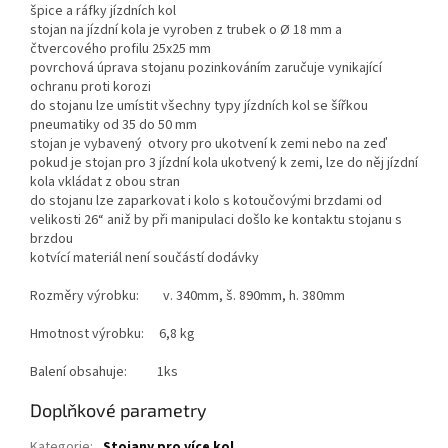
špice a ráfky jízdních kol
stojan na jízdní kola je vyroben z trubek o Ø 18 mm a
čtvercového profilu 25x25 mm
povrchová úprava stojanu pozinkováním zaručuje vynikající
ochranu proti korozi
do stojanu lze umístit všechny typy jízdních kol se šířkou
pneumatiky od 35 do 50 mm
stojan je vybavený otvory pro ukotvení k zemi nebo na zeď
pokud je stojan pro 3 jízdní kola ukotvený k zemi, lze do něj jízdní
kola vkládat z obou stran
do stojanu lze zaparkovat i kolo s kotoučovými brzdami od
velikosti 26“ aniž by při manipulaci došlo ke kontaktu stojanu s
brzdou
kotvící materiál není součástí dodávky
Rozměry výrobku: v. 340mm, š. 890mm, h. 380mm
Hmotnost výrobku: 6,8 kg
Balení obsahuje: 1ks
Doplňkové parametry
Kategorie
:
Stojany pro více kol