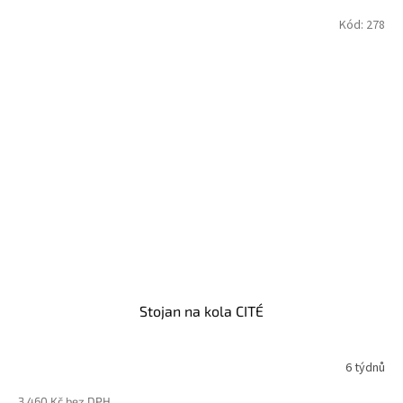
Kód:
278
Stojan na kola CITÉ
6 týdnů
3 460 Kč bez DPH