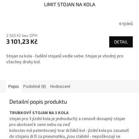
LIMIT STOJAN NA KOLA
6 týdnů
2 563 Kč bez DPH
3 101,23 Kč
DETAIL
Stojan na kola - řadění stojanů vedle sebe. Stojan je vhodný pro
všechny druhy kol.
Popis
Podobné (8)
Hodnocení
Detailní popis produktu
TRUBKOVÝ STOJAN NA 3 KOLA
stojan pro 3 jízdní kola je jednoduchý a cenově dosupný stojan
pro ukotvení k zemi nebo na zeď
kolostav má patentovaný tvar držáků kol - jízdní kola po zasunutí
do stojanu drží za pneumatiku, jsou stabilní - nepoškozují se