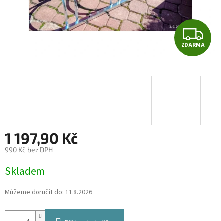
Z
ZDARMA
D
A
R
M
A
1 197,90 Kč
990 Kč bez DPH
Měrná
Skladem
cena:
Můžeme doručit do:
11.8.2026