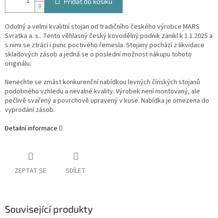
Přidat do košíku
Odolný a velmi kvalitní stojan od tradičního českého výrobce MARS
Svratka a. s.. Tento věhlasný český kovodělný podnik zanikl k 1.1.2025 a
s nimi se ztrácí i punc poctivého řemesla. Stojany pochází z likvidace
skladových zásob a jedná se o poslední možnost nákupu tohoto
originálu.
Nenechte se zmást konkurenční nabídkou levných čínských stojanů
podobného vzhledu a nevalné kvality. Výrobek není montovaný, ale
pečlivě svařený a povrchově upravený v kuse. Nabídka je omezena do
vyprodání zásob.
Detailní informace
ZEPTAT SE
SDÍLET
Související produkty