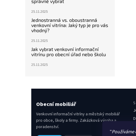
správně vybrat
25.11.2025
Jednostranná vs. oboustranná
venkovní vitrína: Jaký typ je pro vás
vhodný?
25.11.2025
Jak vybrat venkovní informační
vitrínu pro obecní úřad nebo školu
25.11.2025
Obecní mobiliář
S
J
Venkovní informační vitríny a městský mobiliář
D
pro obce, školy a firmy. Zakázková výroba a
poradenství.
O
"
Používáme 
L