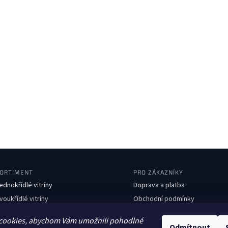
ORTIMENT
PRO ZÁKAZNÍKY
ednokřídlé vitríny
Doprava a platba
voukřídlé vitríny
Obchodní podmínky
boustranné vitríny
Ochrana osobních údajů
cookies, abychom Vám umožnili pohodlné
avičky
Kontakty
Odmítnout