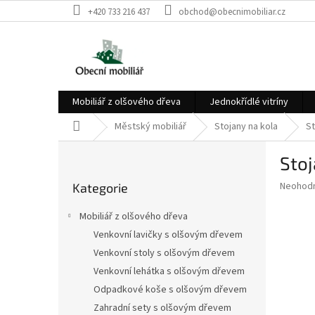
Přejít
+420 733 216 437
obchod@obecnimobiliar.cz
na
obsah
Mobiliář z olšového dřeva
Jednokřídlé vitríny
Domů
Městský mobiliář
Stojany na kola
St
P
Stoj
o
Přeskočit
s
Průměr
Neohod
Kategorie
kategorie
t
hodnoce
r
produkt
Mobiliář z olšového dřeva
a
je
Venkovní lavičky s olšovým dřevem
0,0
n
z
Venkovní stoly s olšovým dřevem
n
5
í
Venkovní lehátka s olšovým dřevem
hvězdič
p
Odpadkové koše s olšovým dřevem
a
Zahradní sety s olšovým dřevem