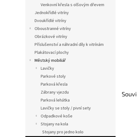
n
Venkovní křesla s olšovým dřevem
e
Jednokřídlé vitríny
l
Dvoukřídlé vitríny
Oboustranné vitríny
Obrázkové vitríny
Příslušenství a náhradní díly k vitrínám
Plakátovací plochy
Městský mobiliář
Lavičky
Parkové stoly
Parková křesla
Zábrany vjezdu
Souvi
Parková lehátka
Lavičky se stoly / pivní sety
Odpadkové koše
Stojany na kola
Stojany pro jedno kolo