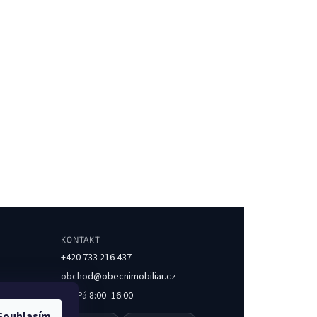
KONTAKT
+420 733 216 437
obchod@obecnimobiliar.cz
Po–Pá 8:00–16:00
Souhlasím