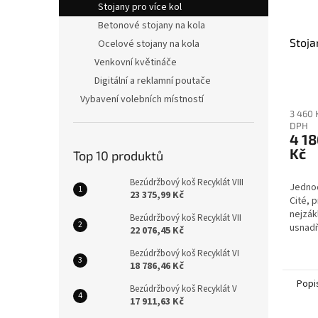
Stojany pro více kol
Betonové stojany na kola
Stoja
Ocelové stojany na kola
Venkovní květináče
Digitální a reklamní poutače
Vybavení volebních místností
3 460 
DPH
4 18
Kč
Top 10 produktů
Bezúdržbový koš Recyklát VIII
Jednod
23 375,99 Kč
Cité, p
nejzák
Bezúdržbový koš Recyklát VII
usnad
22 076,45 Kč
do jak
Bezúdržbový koš Recyklát VI
18 786,46 Kč
Popi
Bezúdržbový koš Recyklát V
17 911,63 Kč