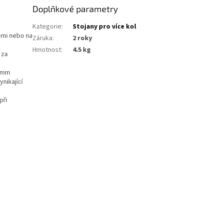
Doplňkové parametry
Kategorie
:
Stojany pro více kol
zemi nebo na
Záruka
:
2 roky
Hmotnost
:
4.5 kg
 za
30mm
nikající
při