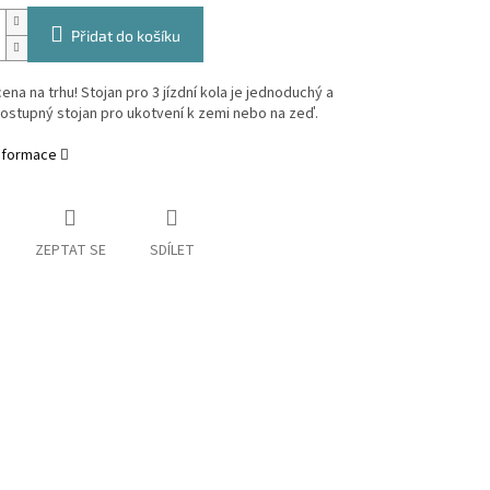
Přidat do košíku
cena na trhu! Stojan pro 3 jízdní kola je jednoduchý a
ostupný stojan pro ukotvení k zemi nebo na zeď.
informace
ZEPTAT SE
SDÍLET