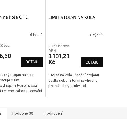
n na kola CITÉ
LIMIT STOJAN NA KOLA
6 týdnů
6 týdnů
Kč bez
2 563 Kč bez
DPH
6,60
3 101,23
Kč
DETAIL
DETAIL
uchý stojan na kola
Stojan na kola - řadění stojanů
racuje s tím
vedle sebe. Stojan je vhodný
ladnějším tvarem, což
pro všechny druhy kol.
ňuje jeho zakomponování
éhokoliv projektu.
s
Podobné (8)
Hodnocení