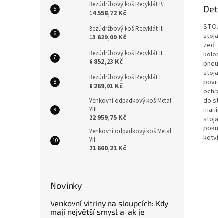
Bezúdržbový koš Recyklát IV
Det
14 558,72 Kč
STOJ
Bezúdržbový koš Recyklát III
stoj
13 829,09 Kč
zeď
Bezúdržbový koš Recyklát II
kolos
6 852,23 Kč
pneum
stoj
Bezúdržbový koš Recyklát I
povr
6 269,01 Kč
ochr
do st
Venkovní odpadkový koš Metal
VIII
mani
22 959,75 Kč
stoj
pokud
Venkovní odpadkový koš Metal
kotv
VII
21 660,21 Kč
Novinky
Venkovní vitríny na sloupcích: Kdy
mají největší smysl a jak je