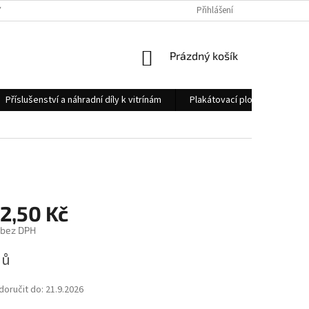
 OSOBNÍCH ÚDAJŮ
KONTAKTY
Přihlášení
NÁKUPNÍ
Prázdný košík
KOŠÍK
Příslušenství a náhradní díly k vitrínám
Plakátovací plochy
Měs
2,50 Kč
 bez DPH
nů
oručit do:
21.9.2026