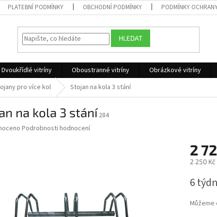
PLATEBNÍ PODMÍNKY
OBCHODNÍ PODMÍNKY
PODMÍNKY OCHRANY
HLEDAT
Dvoukřídlé vitríny
Oboustranné vitríny
Obrázkové vitríny
ojany pro více kol
Stojan na kola 3 stání
an na kola 3 stání
284
né
noceno
Podrobnosti hodnocení
ní
2 72
u
2 250 Kč
Měrná
6 týd
cena:
ek.
Můžeme d