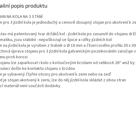
ailní popis produktu
AN NA KOLA NA 3 STÁNÍ
an pro 3 jízdní kola je jednoduchý a cenově dosupný stojan pro ukotvení k 
tav má patentovaný tvar držáků kol - jízdní kola po zasunutí do stojanu drží
atiku, jsou stabilní - nepoškozují se špice a ráfky jízdních kol
an na jízdní kola je vyroben z trubek o Ø 18 mm a čtvercového profilu 30 x 
chová úprava stojanu pro 3 jízdní kola galvanickým pozinkováním zaručuje vy
anu proti korozi
ojanu lze zaparkovat i kolo s kotoučovými brzdami od velikosti 26“ aniž by 
pulaci došlo ke kontaktu stojanu s brzdou
an je vybavený čtyřmi otvory pro ukotvení k zemi nebo na zeď
 je stojan ukotvený k zemi, lze do něj jízdní kola vkládat z obou stran
ící materiál není součástí dodávky