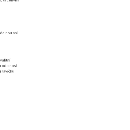
u, určenými
delnou ani
alitní
u odolnost
e lavičku