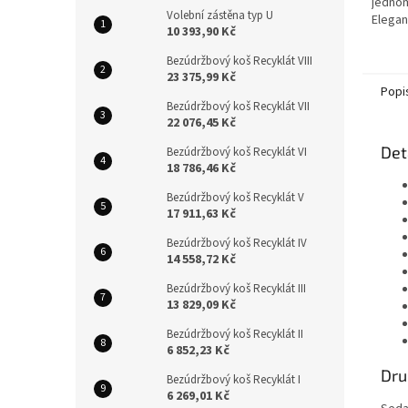
jednom
Volební zástěna typ U
Elegan
10 393,90 Kč
DELUXE
konst
Bezúdržbový koš Recyklát VIII
je...
23 375,99 Kč
Popi
Bezúdržbový koš Recyklát VII
22 076,45 Kč
Det
Bezúdržbový koš Recyklát VI
18 786,46 Kč
Bezúdržbový koš Recyklát V
17 911,63 Kč
Bezúdržbový koš Recyklát IV
14 558,72 Kč
Bezúdržbový koš Recyklát III
13 829,09 Kč
Bezúdržbový koš Recyklát II
6 852,23 Kč
Dru
Bezúdržbový koš Recyklát I
6 269,01 Kč