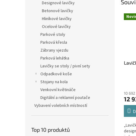
Souvi
Designové lavičky
Betonové lavičky
Novi
Hliníkové lavičky
Ocelové lavičky
Parkové stoly
Parková křesla
Zábrany vjezdu
Parková lehátka
Lavič
Lavičky se stoly / pivní sety
Odpadkové koše
Stojany na kola
Venkovní květináče
10 692
Digitální a reklamní poutače
12 9
Vybavení volebních místností
D
„Lavič
Top 10 produktů
design