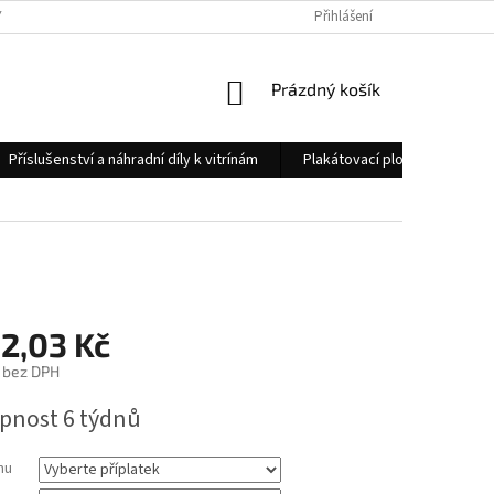
 OSOBNÍCH ÚDAJŮ
KONTAKTY
Přihlášení
NÁKUPNÍ
Prázdný košík
KOŠÍK
Příslušenství a náhradní díly k vitrínám
Plakátovací plochy
Měs
32,03 Kč
bez DPH
pnost 6 týdnů
mu