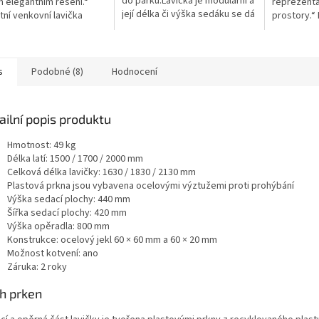
do parku.Lavička je modulární a
 elegantním řešení.“
reprezenta
její délka či výška sedáku se dá
tní venkovní lavička
prostory.“
upravovat podle potřeb
 s ocelovou zinkovanou
venkovní l
zákazníka.Lavička je dodávána
rukcí a smrkovým dřevem
historický 
ve...
bočnicemi 
s
Podobné (8)
Hodnocení
ailní popis produktu
Hmotnost: 49 kg
Délka latí: 1500 / 1700 / 2000 mm
Celková délka lavičky: 1630 / 1830 / 2130 mm
Plastová prkna jsou vybavena ocelovými výztužemi proti prohýbání
Výška sedací plochy: 440 mm
Šířka sedací plochy: 420 mm
Výška opěradla: 800 mm
Konstrukce: ocelový jekl 60 × 60 mm a 60 × 20 mm
Možnost kotvení: ano
Záruka: 2 roky
h prken