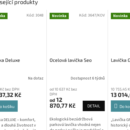
sející produkty
Kód:
3048
Kód:
3647/KOV
nka
Novinka
Novinka
ka Deluxe
Ocelová lavička Seo
Lavička 
Na dotaz
Dostupnost 6 týdnů
 Kč bez DPH
od 10 637 Kč bez
10 755,45 
37,32 Kč
13 014
DPH
12
od
870,77 Kč
DETAIL
o košíku
Do ko
Ekologická bezúdržbová
ka DELUXE – komfort,
„Lavička GR
parková lavička vhodná nejen
 a dlouhá životnost v
historický