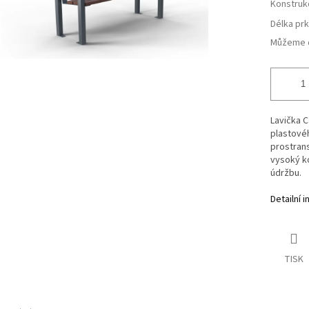
Konstruk
Délka pr
Můžeme d
Lavička C
plastovéh
prostrans
vysoký ko
údržbu.
Detailní 
TISK