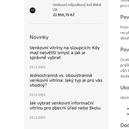
Seda
Venkovní odpadkový koš Metal
pro 
VIII
22 959,75 Kč
Pov
Povr
recy
Novinky
dlou
Venkovní vitríny na sloupcích: Kdy
Pov
mají největší smysl a jak je
správně vybrat
Ocelo
práš
25.11.2025
vůči 
Jednostranná vs. oboustranná
dodat
venkovní vitrína: Jaký typ je pro vás
vhodný?
Uko
25.11.2025
Ukot
Jak vybrat venkovní informační
vitrínu pro obecní úřad nebo školu
25.11.2025
Dod