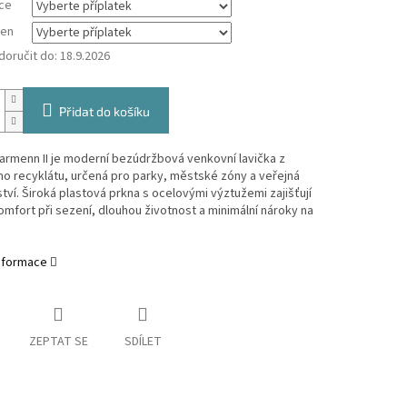
ce
ken
oručit do:
18.9.2026
Přidat do košíku
armenn II je moderní bezúdržbová venkovní lavička z
o recyklátu, určená pro parky, městské zóny a veřejná
tví. Široká plastová prkna s ocelovými výztužemi zajišťují
mfort při sezení, dlouhou životnost a minimální nároky na
informace
ZEPTAT SE
SDÍLET