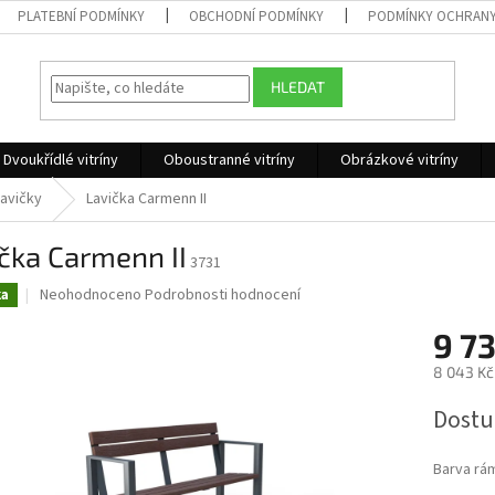
PLATEBNÍ PODMÍNKY
OBCHODNÍ PODMÍNKY
PODMÍNKY OCHRANY
HLEDAT
Dvoukřídlé vitríny
Oboustranné vitríny
Obrázkové vitríny
lavičky
Lavička Carmenn II
čka Carmenn II
3731
Průměrné
Neohodnoceno
Podrobnosti hodnocení
ka
hodnocení
produktu
9 7
je
8 043 Kč
0,0
z
Měrná
Dostu
5
cena:
hvězdiček.
Barva rá