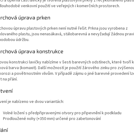
cí a opěrná část lavičky je tvořena plastovými prkny z recyklovaného plast
dlouhodobé venkovní použití ve veřejných i komerčních prostorech.
rchová úprava prken
chovou úpravu plastových prken není nutné řešit. Prkna jsou vyrobena z
klovaného plastu, jsou nenasákavá, stálobarevná a nevyžadují žádnou pravi
hodobou údržbu.
rchová úprava konstrukce
vou konstrukci lavičky nabízíme v šesti barevných odstínech, které tvoří kv
ková barva (komaxit). Další možností je použití žárového zinku pro zvýšeno
korozi a povětrnostním vlivům. V případě zájmu o jiné barevné provedení lz
 na přání.
tvení
vení je nabízeno ve dvou variantách:
Volné ložení s předpřipravenými otvory pro připevnění k podkladu
Prodloužené nohy (+350 mm) určené pro zabetonování
ání