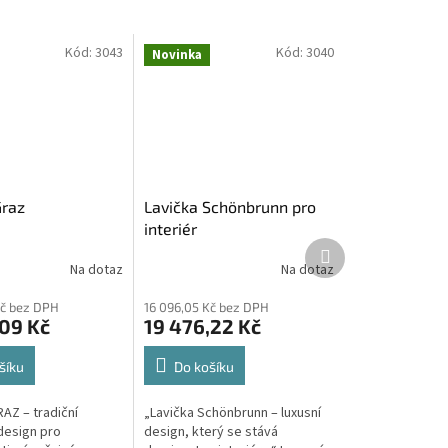
Kód:
3043
Kód:
3040
Novinka
Graz
Lavička Schönbrunn pro
interiér
Další
produkt
Na dotaz
Na dotaz
Kč bez DPH
16 096,05 Kč bez DPH
,09 Kč
19 476,22 Kč
šíku
Do košíku
AZ – tradiční
„Lavička Schönbrunn – luxusní
 design pro
design, který se stává