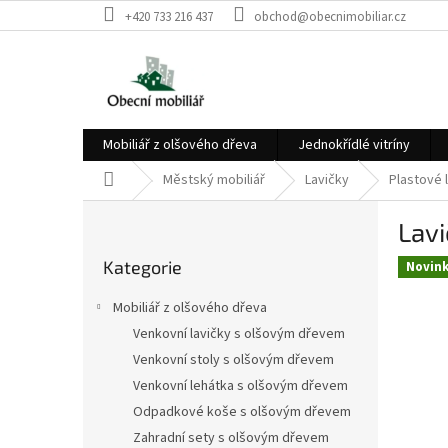
Přejít
+420 733 216 437
obchod@obecnimobiliar.cz
na
obsah
Mobiliář z olšového dřeva
Jednokřídlé vitríny
Domů
Městský mobiliář
Lavičky
Plastové 
P
Lavi
o
Přeskočit
s
Kategorie
kategorie
Novin
t
r
Mobiliář z olšového dřeva
a
Venkovní lavičky s olšovým dřevem
n
Venkovní stoly s olšovým dřevem
n
í
Venkovní lehátka s olšovým dřevem
p
Odpadkové koše s olšovým dřevem
a
Zahradní sety s olšovým dřevem