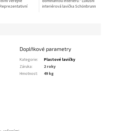
tivní veřejné
dominantou interiéru.“ Luxusní
 Reprezentativní
interiérová lavička Schönbrunn
avička GRAZ –
je vyrobena speciální
typ s litinovými
technologií z přířezů z
a modřínovým...
akátového dřeva...
Doplňkové parametry
Kategorie
:
Plastové lavičky
Záruka
:
2 roky
Hmotnost
:
49 kg