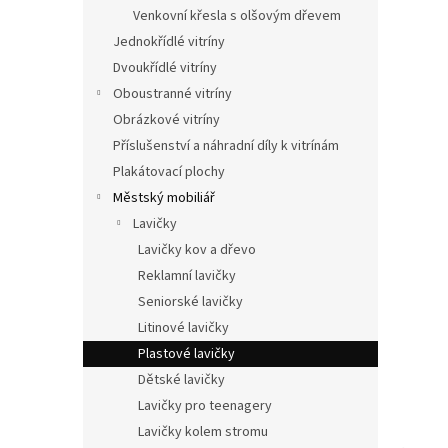
n
Venkovní křesla s olšovým dřevem
e
Jednokřídlé vitríny
l
Dvoukřídlé vitríny
Oboustranné vitríny
Obrázkové vitríny
Příslušenství a náhradní díly k vitrínám
Plakátovací plochy
Městský mobiliář
Lavičky
Lavičky kov a dřevo
Reklamní lavičky
Seniorské lavičky
Litinové lavičky
Plastové lavičky
Dětské lavičky
Lavičky pro teenagery
Lavičky kolem stromu