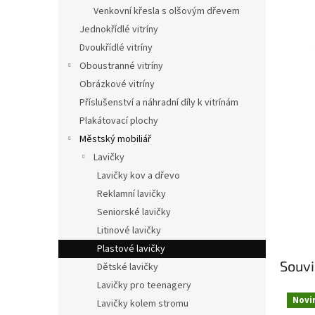
n
Venkovní křesla s olšovým dřevem
e
Jednokřídlé vitríny
l
Dvoukřídlé vitríny
Oboustranné vitríny
Obrázkové vitríny
Příslušenství a náhradní díly k vitrínám
Plakátovací plochy
Městský mobiliář
Lavičky
Lavičky kov a dřevo
Reklamní lavičky
Seniorské lavičky
Litinové lavičky
Plastové lavičky
Souvi
Dětské lavičky
Lavičky pro teenagery
Novi
Lavičky kolem stromu