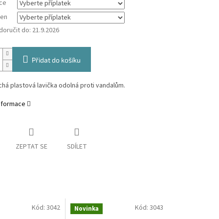
ce
ken
oručit do:
21.9.2026
Přidat do košíku
á plastová lavička odolná proti vandalům.
informace
ZEPTAT SE
SDÍLET
Kód:
3042
Kód:
3043
Novinka