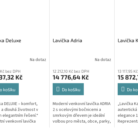
ka Deluxe
Lavička Adria
Lavička 
Na dotaz
Na dotaz
 Kč bez DPH
12 212,10 Kč bez DPH
13 117,95 K
37,32 Kč
14 776,64 Kč
15 872,
o košíku
Do košíku
Do ko
ka DELUXE – komfort,
Moderní venkovní lavička ADRIA
„Lavička Ka
 a dlouhá životnost v
2 s ocelovými bočnicemi a
autentická
 elegantním řešení.“
smrkovým dřevem je ideální
elegance 19
tní venkovní lavička
volbou pro města, obce, parky,
Reprezenta
 s ocelovou zinkovanou
školy, náměstí a veřejná
Vary je věr
rukcí a smrkovým dřevem
prostranství, kde je kladen
lavičky, kt