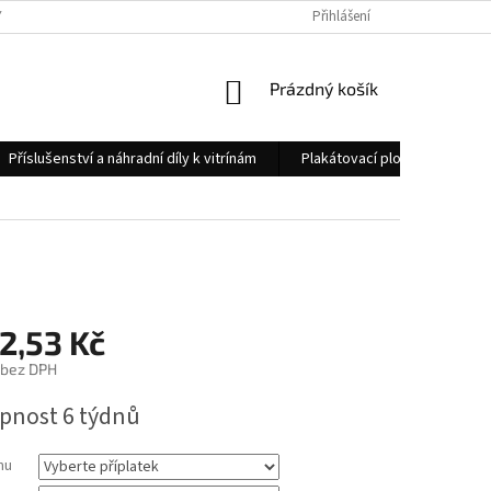
 OSOBNÍCH ÚDAJŮ
KONTAKTY
Přihlášení
NÁKUPNÍ
Prázdný košík
KOŠÍK
Příslušenství a náhradní díly k vitrínám
Plakátovací plochy
Měs
2,53 Kč
bez DPH
pnost 6 týdnů
mu