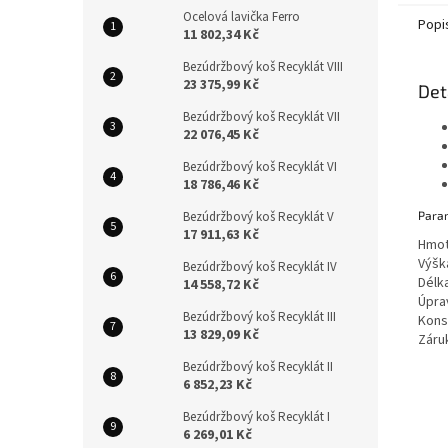
je...
Ocelová lavička Ferro
Popi
11 802,34 Kč
Bezúdržbový koš Recyklát VIII
23 375,99 Kč
Det
Bezúdržbový koš Recyklát VII
22 076,45 Kč
Bezúdržbový koš Recyklát VI
18 786,46 Kč
Bezúdržbový koš Recyklát V
Para
17 911,63 Kč
Hmot
Výšk
Bezúdržbový koš Recyklát IV
Délk
14 558,72 Kč
Úpra
Bezúdržbový koš Recyklát III
Kons
13 829,09 Kč
Záruk
Bezúdržbový koš Recyklát II
6 852,23 Kč
Bezúdržbový koš Recyklát I
6 269,01 Kč