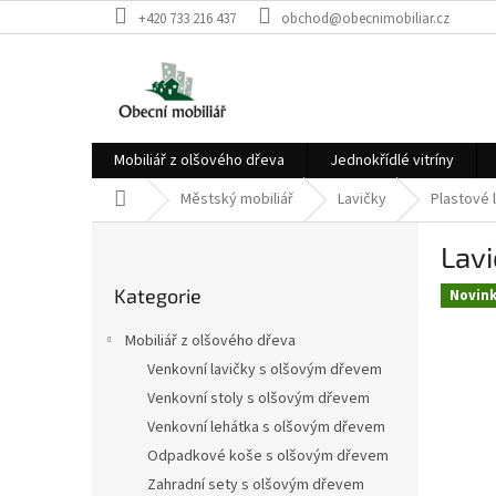
Přejít
+420 733 216 437
obchod@obecnimobiliar.cz
na
obsah
Mobiliář z olšového dřeva
Jednokřídlé vitríny
Domů
Městský mobiliář
Lavičky
Plastové 
P
Lavi
o
Přeskočit
s
Kategorie
kategorie
Novin
t
r
Mobiliář z olšového dřeva
a
Venkovní lavičky s olšovým dřevem
n
Venkovní stoly s olšovým dřevem
n
í
Venkovní lehátka s olšovým dřevem
p
Odpadkové koše s olšovým dřevem
a
Zahradní sety s olšovým dřevem