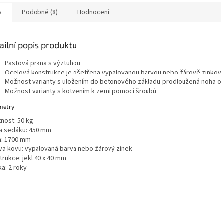
důraz na...
lázeňskou..
s
Podobné (8)
Hodnocení
ailní popis produktu
Pastová prkna s výztuhou
Ocelová konstrukce je ošetřena vypalovanou barvou nebo žárově zinko
Možnost varianty s uložením do betonového základu-prodloužená noha 
Možnost varianty s kotvením k zemi pomocí šroubů
metry
nost: 50 kg
a sedáku: 450 mm
a: 1700 mm
va kovu: vypalovaná barva nebo žárový zinek
trukce: jekl 40 x 40 mm
a: 2 roky