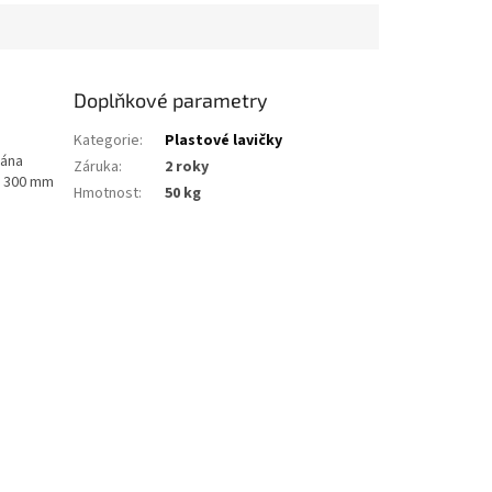
.
bočnicemi a modřínovým...
Doplňkové parametry
Kategorie
:
Plastové lavičky
vána
Záruka
:
2 roky
o 300 mm
Hmotnost
:
50 kg