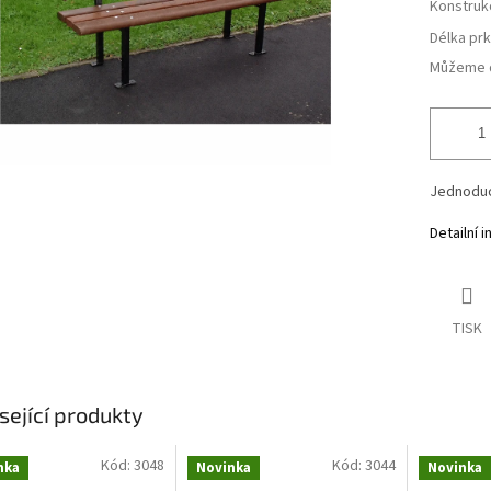
Konstruk
Délka pr
Můžeme d
Jednoduch
Detailní 
TISK
sející produkty
Kód:
3048
Kód:
3044
nka
Novinka
Novinka