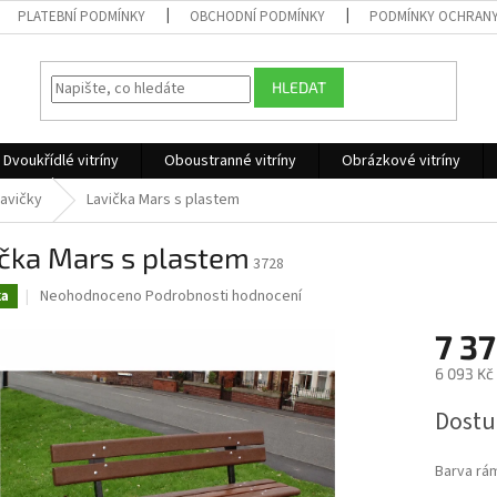
PLATEBNÍ PODMÍNKY
OBCHODNÍ PODMÍNKY
PODMÍNKY OCHRANY
HLEDAT
Dvoukřídlé vitríny
Oboustranné vitríny
Obrázkové vitríny
lavičky
Lavička Mars s plastem
čka Mars s plastem
3728
Průměrné
Neohodnoceno
Podrobnosti hodnocení
ka
hodnocení
produktu
7 37
je
6 093 Kč
0,0
z
Měrná
Dostu
5
cena:
hvězdiček.
Barva rá