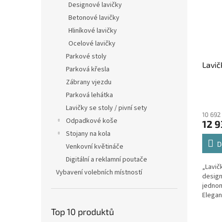
Designové lavičky
Betonové lavičky
Hliníkové lavičky
Ocelové lavičky
Parkové stoly
Lavič
Parková křesla
Zábrany vjezdu
Parková lehátka
Lavičky se stoly / pivní sety
10 692
Odpadkové koše
12 9
Stojany na kola
D
Venkovní květináče
Digitální a reklamní poutače
„Lavič
Vybavení volebních místností
design
jednom
Elegan
DELUXE
Top 10 produktů
konst