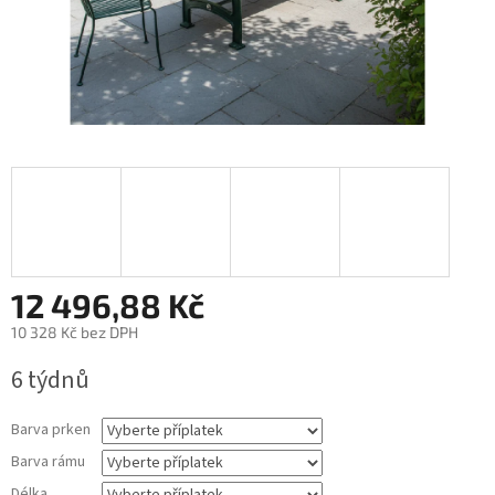
12 496,88 Kč
10 328 Kč
bez DPH
Měrná
6 týdnů
cena:
Barva prken
Barva rámu
Délka