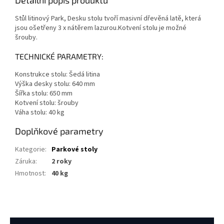
Detailní popis produktu
Stůl litinový Park, Desku stolu tvoří masivní dřevěná latě, která
jsou ošetřeny 3 x nátěrem lazurou.Kotvení stolu je možné
šrouby.
TECHNICKÉ PARAMETRY:
Konstrukce stolu: Šedá litina
Výška desky stolu: 640 mm
Šířka stolu: 650 mm
Kotvení stolu: šrouby
Váha stolu: 40 kg
Doplňkové parametry
Kategorie
:
Parkové stoly
Záruka
:
2 roky
Hmotnost
:
40 kg