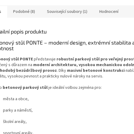
s
Podobné (8)
Související soubory (1)
Hodnocení
ailní popis produktu
onový stůl PONTE – moderní design, extrémní stabilita 
otnost
nový stůl PONTE
představuje
robustní parkový stůl pro veřejný pros
žený s důrazem na
moderní architekturu, vysokou mechanickou odol
uhodobý bezúdržbový provoz
. Díky
masivní betonové konstrukci
nabí
litu, vysokou pevnost a prakticky nulové nároky na servis.
to
betonový parkový stůl
je ideální volbou zejména pro:
města a obce,
parky a náměstí,
školní areály,
sportovní areály,