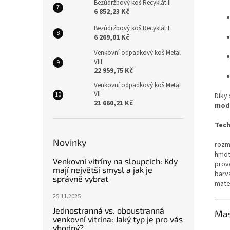
Bezúdržbový koš Recyklát II
6 852,23 Kč
Bezúdržbový koš Recyklát I
6 269,01 Kč
Venkovní odpadkový koš Metal
VIII
22 959,75 Kč
Venkovní odpadkový koš Metal
VII
Díky
21 660,21 Kč
mode
Tech
Novinky
rozm
hmot
Venkovní vitríny na sloupcích: Kdy
prov
mají největší smysl a jak je
barv
správně vybrat
mater
25.11.2025
Jednostranná vs. oboustranná
Mas
venkovní vitrína: Jaký typ je pro vás
vhodný?