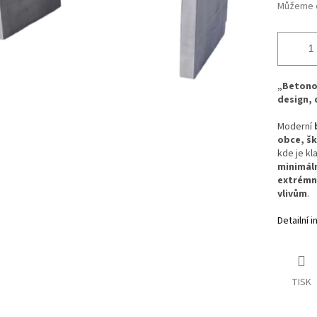
Můžeme d
„Betonov
design, 
Moderní
obce, šk
kde je kl
minimál
extrémn
vlivům
.
Detailní 
TISK