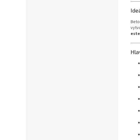
Ide
Beto
vytv
este
Hla