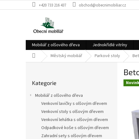
Přejít
+420 733 216 437
obchod@obecnimobiliar.cz
na
obsah
Mobiliář z olšového dřeva
Jednokřídlé vitríny
Domů
Městský mobiliář
Parkové stoly
Bet
P
Beto
o
Přeskočit
s
Kategorie
kategorie
Novin
t
r
Mobiliář z olšového dřeva
a
Venkovní lavičky s olšovým dřevem
n
Venkovní stoly s olšovým dřevem
n
í
Venkovní lehátka s olšovým dřevem
p
Odpadkové koše s olšovým dřevem
a
Zahradní sety s olšovým dřevem