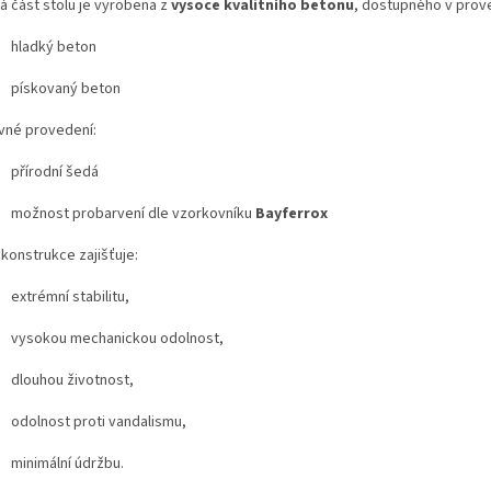
á část stolu je vyrobena z
vysoce kvalitního betonu
, dostupného v prov
hladký beton
pískovaný beton
vné provedení:
přírodní šedá
možnost probarvení dle vzorkovníku
Bayferrox
konstrukce zajišťuje:
extrémní stabilitu,
vysokou mechanickou odolnost,
dlouhou životnost,
odolnost proti vandalismu,
minimální údržbu.