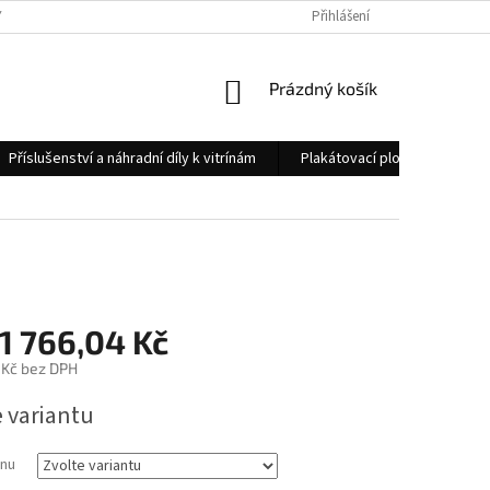
 OSOBNÍCH ÚDAJŮ
KONTAKTY
Přihlášení
NÁKUPNÍ
Prázdný košík
KOŠÍK
Příslušenství a náhradní díly k vitrínám
Plakátovací plochy
Měs
1 766,04 Kč
 Kč
bez DPH
e variantu
nu