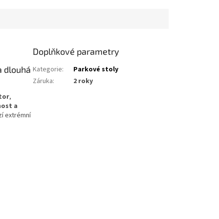
Doplňkové parametry
a dlouhá
Kategorie
:
Parkové stoly
Záruka
:
2 roky
tor
,
nost a
zí extrémní