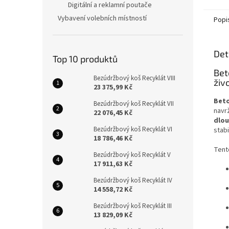
Digitální a reklamní poutače
Vybavení volebních místností
Popi
Det
Top 10 produktů
Bet
Bezúdržbový koš Recyklát VIII
živ
23 375,99 Kč
Beto
Bezúdržbový koš Recyklát VII
navr
22 076,45 Kč
dlo
Bezúdržbový koš Recyklát VI
stabi
18 786,46 Kč
Ten
Bezúdržbový koš Recyklát V
17 911,63 Kč
Bezúdržbový koš Recyklát IV
14 558,72 Kč
Bezúdržbový koš Recyklát III
13 829,09 Kč