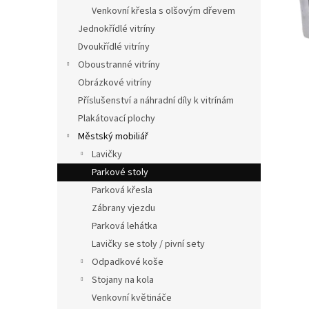
n
Venkovní křesla s olšovým dřevem
e
Jednokřídlé vitríny
l
Dvoukřídlé vitríny
Oboustranné vitríny
Obrázkové vitríny
Příslušenství a náhradní díly k vitrínám
Plakátovací plochy
Městský mobiliář
Lavičky
Parkové stoly
Parková křesla
Zábrany vjezdu
Parková lehátka
Lavičky se stoly / pivní sety
Odpadkové koše
Stojany na kola
Venkovní květináče