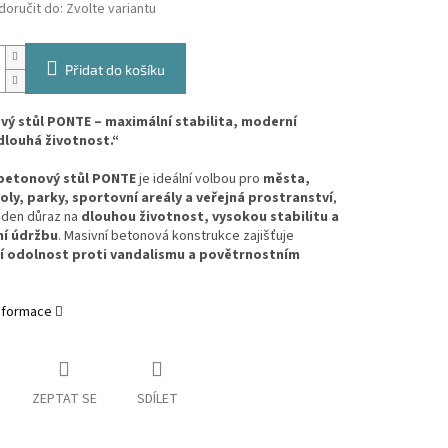
oručit do:
Zvolte variantu
Přidat do košíku
ý stůl PONTE – maximální stabilita, moderní
dlouhá životnost.“
betonový stůl PONTE
je ideální volbou pro
města,
oly, parky, sportovní areály a veřejná prostranství
,
aden důraz na
dlouhou životnost, vysokou stabilitu a
ní údržbu
. Masivní betonová konstrukce zajišťuje
í odolnost proti vandalismu a povětrnostním
informace
ZEPTAT SE
SDÍLET