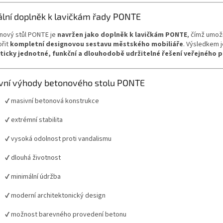
ální doplněk k lavičkám řady PONTE
nový stůl PONTE je
navržen jako doplněk k lavičkám PONTE
, čímž umož
ořit
kompletní designovou sestavu městského mobiliáře
. Výsledkem j
ticky jednotné, funkční a dlouhodobě udržitelné řešení veřejného 
vní výhody betonového stolu PONTE
✔ masivní betonová konstrukce
✔ extrémní stabilita
✔ vysoká odolnost proti vandalismu
✔ dlouhá životnost
✔ minimální údržba
✔ moderní architektonický design
✔ možnost barevného provedení betonu