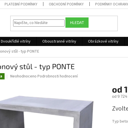
PLATEBNÍ PODMÍNKY
OBCHODNÍ PODMÍNKY
PODMÍNKY OCHRANY
HLEDAT
Dvoukřídlé vitríny
Oboustranné vitríny
Obrázkové vitríny
onový stůl - typ PONTE
nový stůl - typ PONTE
Průměrné
Neohodnoceno
Podrobnosti hodnocení
ka
hodnocení
produktu
od
1
je
od
9 724
0,0
z
Měrná
Zvolt
5
cena:
hvězdiček.
Typ beto