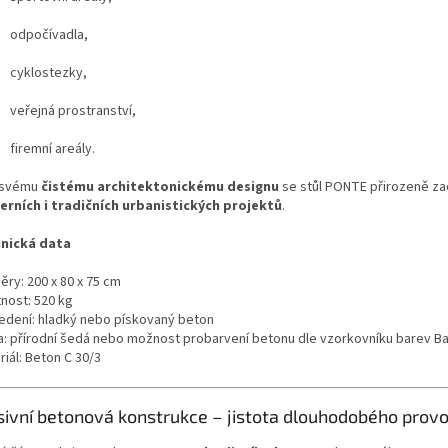
odpočívadla,
cyklostezky,
veřejná prostranství,
firemní areály.
 svému
čistému architektonickému designu
se stůl PONTE přirozeně za
rních i tradičních urbanistických projektů
.
nická data
ěry: 200 x 80 x 75 cm
nost: 520 kg
edení: hladký nebo pískovaný beton
a: přírodní šedá nebo možnost probarvení betonu dle vzorkovníku barev B
iál: Beton C 30/3
ivní betonová konstrukce – jistota dlouhodobého prov