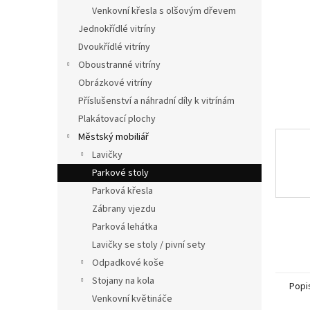
n
Venkovní křesla s olšovým dřevem
e
Jednokřídlé vitríny
l
Dvoukřídlé vitríny
Oboustranné vitríny
Obrázkové vitríny
Příslušenství a náhradní díly k vitrínám
Plakátovací plochy
Městský mobiliář
Lavičky
Parkové stoly
Parková křesla
Zábrany vjezdu
Parková lehátka
Lavičky se stoly / pivní sety
Odpadkové koše
Stojany na kola
Popi
Venkovní květináče