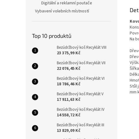
Digitální a reklamní poutače
Det
Vybavení volebních místností
Kovo
Konst
Povr
Top 10 produktů
Na b
Bezúdržbový koš Recyklát VIII
Dřev
23 375,99 Kč
Dřev
Výšk
Bezúdržbový koš Recyklát VII
22 076,45 Kč
Šířk
Délk
Bezúdržbový koš Recyklát VI
Hmot
18 786,46 Kč
Stůl
mm k
Bezúdržbový koš Recyklát V
17 911,63 Kč
Bezúdržbový koš Recyklát IV
14 558,72 Kč
Bezúdržbový koš Recyklát III
13 829,09 Kč