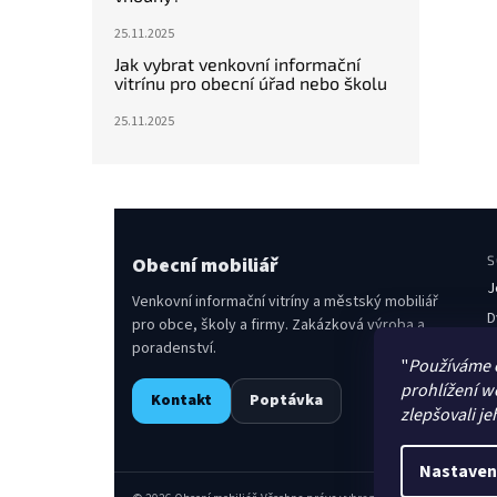
25.11.2025
Jak vybrat venkovní informační
vitrínu pro obecní úřad nebo školu
25.11.2025
Obecní mobiliář
S
J
Venkovní informační vitríny a městský mobiliář
D
pro obce, školy a firmy. Zakázková výroba a
poradenství.
O
"
Používáme 
L
prohlížení w
Kontakt
Poptávka
O
zlepšovali je
S
Nastaven