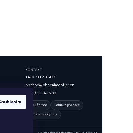
KONTAKT
+420 733 216 437
obchod@obecnimobiliar.cz
Po–Pá 8:00–16:00
Souhlasím
Česká firma
Faktura pro obce
Zakázková výroba