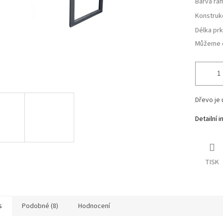
Barva rá
Konstruk
Délka pr
Můžeme d
Dřevo je 
Detailní 
TISK
s
Podobné (8)
Hodnocení