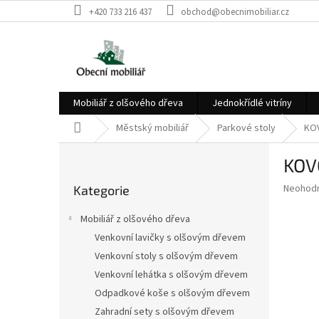
Přejít
+420 733 216 437
obchod@obecnimobiliar.cz
na
obsah
Mobiliář z olšového dřeva
Jednokřídlé vitríny
Domů
Městský mobiliář
Parkové stoly
KO
P
KOV
o
Přeskočit
s
Průměr
Neohod
Kategorie
kategorie
t
hodnoce
r
produkt
Mobiliář z olšového dřeva
a
je
Venkovní lavičky s olšovým dřevem
0,0
n
z
Venkovní stoly s olšovým dřevem
n
5
í
Venkovní lehátka s olšovým dřevem
hvězdič
p
Odpadkové koše s olšovým dřevem
a
Zahradní sety s olšovým dřevem