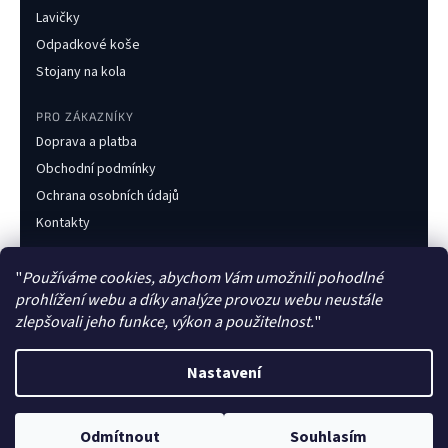
Lavičky
Odpadkové koše
Stojany na kola
PRO ZÁKAZNÍKY
Doprava a platba
Obchodní podmínky
Ochrana osobních údajů
Kontakty
KONTAKT
"
Používáme cookies, abychom Vám umožnili pohodlné
+420 733 216 437
prohlížení webu a díky analýze provozu webu neustále
obchod@obecnimobiliar.cz
zlepšovali jeho funkce, výkon a použitelnost.
"
Po–Pá 8:00–16:00
Nastavení
Česká firma
Faktura pro obce
Zakázková výroba
Odmítnout
Souhlasím
©
2026
Obecní mobiliář. Všechna práva vyhrazena.