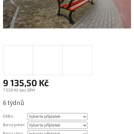
9 135,50 Kč
7 550 Kč
bez DPH
Měrná
6 týdnů
cena:
Délka
Barva prken
Barva rámu