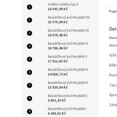
veřejn
Volební zástěna typ U
kladen
10 393,90 Kč
Popi
Bezúdržbový koš Recyklát VIII
23 375,99 Kč
Det
Bezúdržbový koš Recyklát VII
22 076,45 Kč
Para
Bezúdržbový koš Recyklát VI
Hmot
18 786,46 Kč
Výšk
Bezúdržbový koš Recyklát V
17 911,63 Kč
Délka
Bezúdržbový koš Recyklát IV
14 558,72 Kč
Rozmě
Bezúdržbový koš Recyklát III
Typ 
13 829,09 Kč
Úpra
Bezúdržbový koš Recyklát II
6 852,23 Kč
Záru
Bezúdržbový koš Recyklát I
6 269,01 Kč