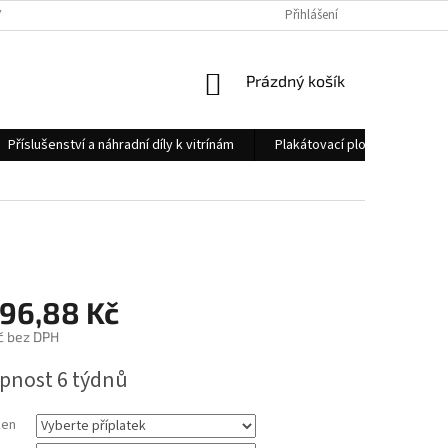
 OSOBNÍCH ÚDAJŮ
KONTAKTY
Přihlášení
NÁKUPNÍ
Prázdný košík
KOŠÍK
Příslušenství a náhradní díly k vitrínám
Plakátovací plochy
Měs
496,88 Kč
č
bez DPH
pnost 6 týdnů
ken