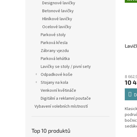
Designové lavičky
Betonové lavičky
Hliníkové lavičky
Ocelové lavičky
Parkové stoly
Parková křesla
Lavič
Zábrany vjezdu
Parková lehátka
Lavičky se stoly / pivní sety
Odpadkové koše
8 662,
10 4
Stojany na kola
Venkovní květináče
D
Digitální a reklamní poutače
Vybavení volebních místností
Klasic
područ
bočni
sedáke
Top 10 produktů
města,