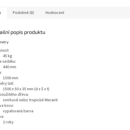
zákazníka.Lavička je dodávána
á prostranství, kde je
historický 
ve...
 důraz...
bočnicemi 
s
Podobné (8)
Hodnocení
ailní popis produktu
metry
nost:
45 kg
a sedáku:
440 mm
:
1500 mm
ry latí:
1500 x 50 x 35 mm (d x š x t)
použitého dřeva:
smrkové nebo tropické Meranti
va kovu:
vypalovaná barva
ka:
2 roky