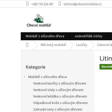
Přejít
+420 733 216 437
obchod@obecnimobiliar.cz
na
obsah
Mobiliář z olšového dřeva
Jednokřídlé vitríny
Domů
Městský mobiliář
Lavičky
Litinové l
P
Liti
o
Přeskočit
s
Kategorie
kategorie
Novin
t
r
Mobiliář z olšového dřeva
a
Venkovní lavičky s olšovým dřevem
n
Venkovní stoly s olšovým dřevem
n
í
Venkovní lehátka s olšovým dřevem
p
Odpadkové koše s olšovým dřevem
a
Zahradní sety s olšovým dřevem