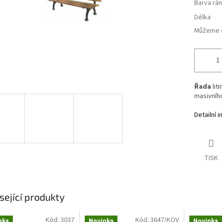
Barva rá
Délka
Můžeme d
Řada
lit
masivníh
Detailní 
TISK
sející produkty
Kód:
3037
Kód:
3647/KOV
nka
Novinka
Novinka