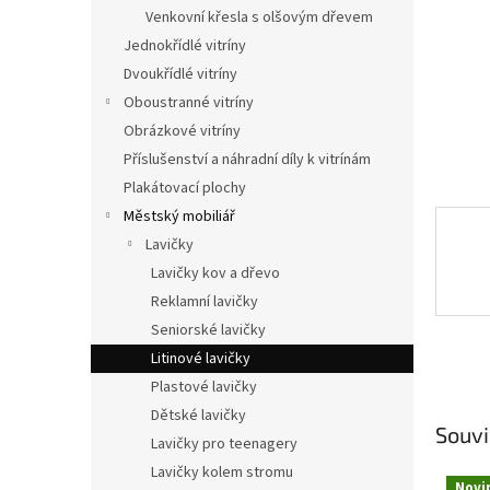
n
Venkovní křesla s olšovým dřevem
e
Jednokřídlé vitríny
l
Dvoukřídlé vitríny
Oboustranné vitríny
Obrázkové vitríny
Příslušenství a náhradní díly k vitrínám
Plakátovací plochy
Městský mobiliář
Lavičky
Lavičky kov a dřevo
Reklamní lavičky
Seniorské lavičky
Litinové lavičky
Plastové lavičky
Dětské lavičky
Souvi
Lavičky pro teenagery
Lavičky kolem stromu
Novi