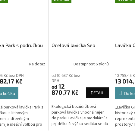
ka Park s područkou
Ocelová lavička Seo
Lavička 
Na dotaz
Dostupnost 6 týdnů
95 Kč bez DPH
od 10 637 Kč bez
10 755,45 
82,17 Kč
13 014
DPH
12
od
870,77 Kč
DETAIL
o košíku
Do ko
Ekologická bezúdržbová
ká parková lavička Park s
„Lavička GR
parková lavička vhodná nejen
kou s litinovými
historický
do parku.Lavička je modulární a
cemi a dřevěným
reprezenta
její délka či výška sedáku se dá
m je ideální volbou pro
prostory.“
upravovat podle potřeb
 obce, parky, náměstí a
venkovní l