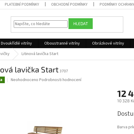
PLATEBNÍ PODMÍNKY
OBCHODNÍ PODMÍNKY
PODMÍNKY OCHRANY
HLEDAT
Dvoukřídlé vitríny
Oboustranné vitríny
Obrázkové vitríny
avičky
Litinová lavička Start
nová lavička Start
3707
Průměrné
Neohodnoceno
Podrobnosti hodnocení
ka
hodnocení
produktu
12 
je
10 328 K
0,0
z
Měrná
Dostu
5
cena:
hvězdiček.
Barva pr