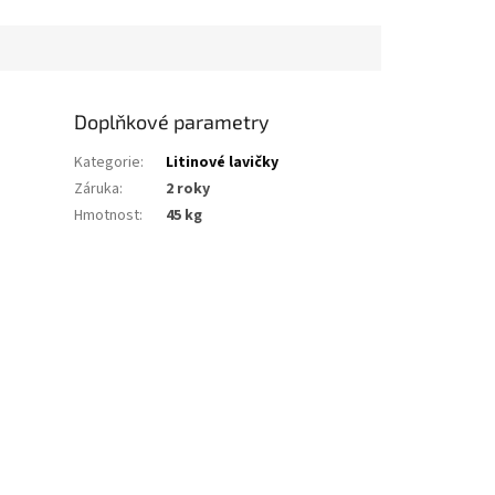
typ s litinovými
prostranství, kde je kladen
a modřínovým...
důraz na...
Doplňkové parametry
Kategorie
:
Litinové lavičky
Záruka
:
2 roky
Hmotnost
:
45 kg