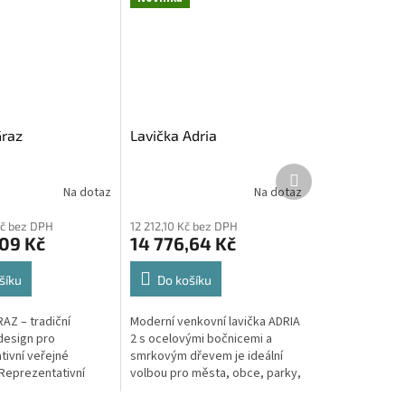
Graz
Lavička Adria
Další
produkt
Na dotaz
Na dotaz
Kč bez DPH
12 212,10 Kč bez DPH
,09 Kč
14 776,64 Kč
šíku
Do košíku
AZ – tradiční
Moderní venkovní lavička ADRIA
 design pro
2 s ocelovými bočnicemi a
tivní veřejné
smrkovým dřevem je ideální
 Reprezentativní
volbou pro města, obce, parky,
avička GRAZ –
školy, náměstí a veřejná