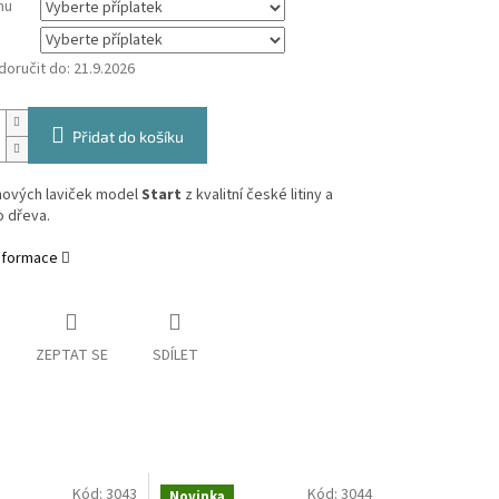
mu
oručit do:
21.9.2026
Přidat do košíku
inových laviček model
Start
z kvalitní české litiny a
o dřeva.
informace
ZEPTAT SE
SDÍLET
Kód:
3043
Kód:
3044
Novinka