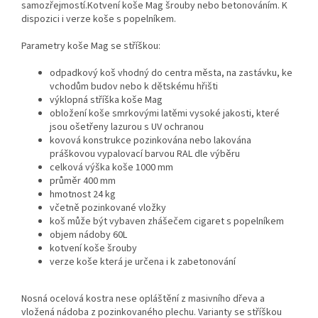
samozřejmostí.Kotvení koše Mag šrouby nebo betonováním. K
dispozici i verze koše s popelníkem.
Parametry koše Mag se stříškou:
odpadkový koš vhodný do centra města, na zastávku, ke
vchodům budov nebo k dětskému hřišti
výklopná stříška koše Mag
obložení koše smrkovými latěmi vysoké jakosti, které
jsou ošetřeny lazurou s UV ochranou
kovová konstrukce pozinkována nebo lakována
práškovou vypalovací barvou RAL dle výběru
celková výška koše 1000 mm
průměr 400 mm
hmotnost 24 kg
včetně pozinkované vložky
koš může být vybaven zhášečem cigaret s popelníkem
objem nádoby 60L
kotvení koše šrouby
verze koše která je určena i k zabetonování
Nosná ocelová kostra nese opláštění z masivního dřeva a
vložená nádoba z pozinkovaného plechu. Varianty se stříškou