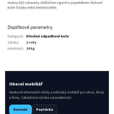
mohou být vybaveny zhášečem cigaret s popelníkem. Kotvení
koše šrouby nebo betonováním.
Doplňkové parametry
Kategorie
:
Dřevěné odpadkové koše
Záruka
:
2 roky
Hmotnost
:
24 kg
Obecní mobiliář
Venkovní informační vitríny a městský mobiliář pro obce, školy
a firmy. Zakázková výroba a poradenství.
Kontakt
Poptávka