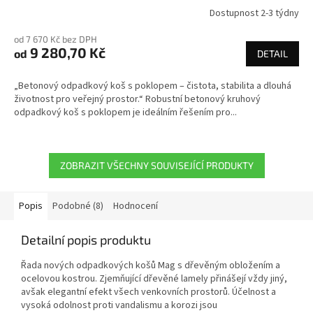
Dostupnost 2-3 týdny
od 7 670 Kč bez DPH
9 280,70 Kč
od
DETAIL
„Betonový odpadkový koš s poklopem – čistota, stabilita a dlouhá
životnost pro veřejný prostor.“ Robustní betonový kruhový
odpadkový koš s poklopem je ideálním řešením pro...
ZOBRAZIT VŠECHNY SOUVISEJÍCÍ PRODUKTY
Popis
Podobné (8)
Hodnocení
Detailní popis produktu
Řada nových odpadkových košů Mag s dřevěným obložením a
ocelovou kostrou. Zjemňující dřevěné lamely přinášejí vždy jiný,
avšak elegantní efekt všech venkovních prostorů. Účelnost a
vysoká odolnost proti vandalismu a korozi jsou