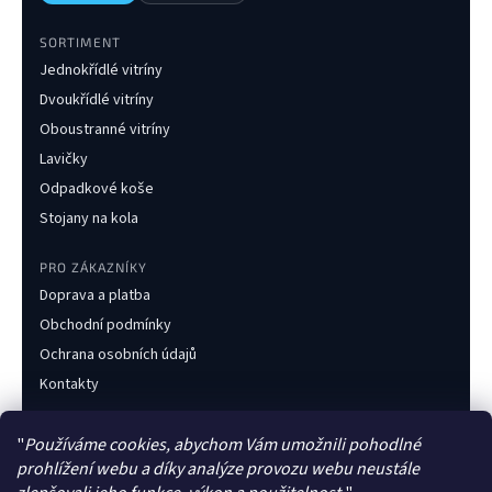
SORTIMENT
Jednokřídlé vitríny
Dvoukřídlé vitríny
Oboustranné vitríny
Lavičky
Odpadkové koše
Stojany na kola
PRO ZÁKAZNÍKY
Doprava a platba
Obchodní podmínky
Ochrana osobních údajů
Kontakty
KONTAKT
"
Používáme cookies, abychom Vám umožnili pohodlné
+420 733 216 437
prohlížení webu a díky analýze provozu webu neustále
obchod@obecnimobiliar.cz