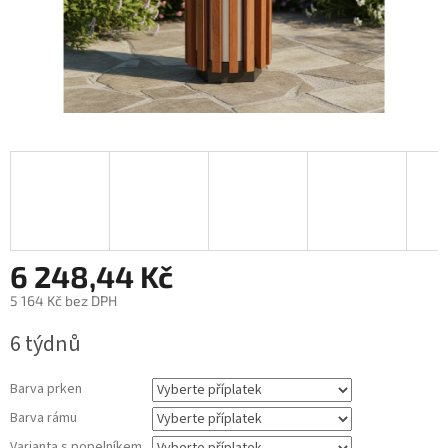
6 248,44 Kč
5 164 Kč
bez DPH
Měrná
6 týdnů
cena:
Barva prken
Barva rámu
Varianta s popelníkem