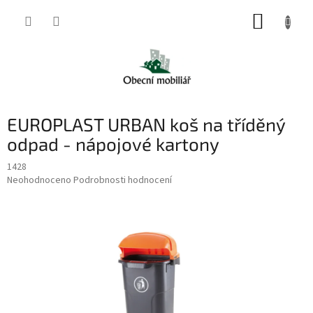
Přejít
NÁKUP
na
obsah
KOŠÍK
EUROPLAST URBAN koš na tříděný
odpad - nápojové kartony
1428
Průměrné
Neohodnoceno
Podrobnosti hodnocení
hodnocení
produktu
je
0,0
z
5
hvězdiček.