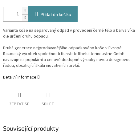
Přidat do košíku
Varianta koše na separovaný odpad v provedení černé tělo a barva víka
dle určení druhu odpadu.
Druhá generace nejprodávanějšího odpadkového koše v Evropě.
Rakouský výrobek společnosti
Kunststoffbehälterindustrie GmbH
navazuje na populární a cenově dostupné výrobky novou designovou
řadou, obsahující škálu inovativních prvků.
Detailní informace
ZEPTAT SE
SDÍLET
Související produkty