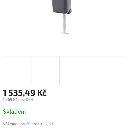
1 535,49 Kč
1 269 Kč bez DPH
Měrná
Skladem
cena:
Můžeme doručit do:
10.8.2026