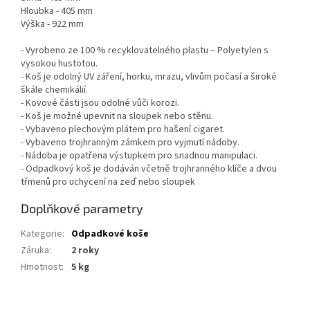
Hloubka - 405 mm
Výška - 922 mm
- Vyrobeno ze 100 % recyklovatelného plastu – Polyetylen s
vysokou hustotou.
- Koš je odolný UV záření, horku, mrazu, vlivům počasí a široké
škále chemikálií.
- Kovové části jsou odolné vůči korozi.
- Koš je možné upevnit na sloupek nebo stěnu.
- Vybaveno plechovým plátem pro hašení cigaret.
- Vybaveno trojhranným zámkem pro vyjmutí nádoby.
- Nádoba je opatřena výstupkem pro snadnou manipulaci.
- Odpadkový koš je dodáván včetně trojhranného klíče a dvou
třmenů pro uchycení na zeď nebo sloupek
Doplňkové parametry
Kategorie
:
Odpadkové koše
Záruka
:
2 roky
Hmotnost
:
5 kg