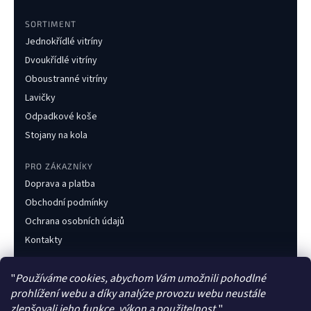
SORTIMENT
Jednokřídlé vitríny
Dvoukřídlé vitríny
Oboustranné vitríny
Lavičky
Odpadkové koše
Stojany na kola
PRO ZÁKAZNÍKY
Doprava a platba
Obchodní podmínky
Ochrana osobních údajů
Kontakty
KONTAKT
"
Používáme cookies, abychom Vám umožnili pohodlné
+420 733 216 437
prohlížení webu a díky analýze provozu webu neustále
obchod@obecnimobiliar.cz
zlepšovali jeho funkce, výkon a použitelnost.
"