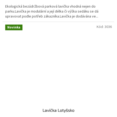
Ekologická bezúdržbová parková lavička vhodná nejen do
parku.Lavička je modulární a její délka či výška sedáku se dá
upravovat podle potřeb zákazníka.Lavička je dodávána ve...
Kód:
3036
Novinka
Lavička Lotyšsko