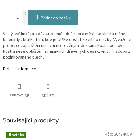
Přidat do košíku
Velký květináč pro dávku zeleně, ideální pro městské ulice a rušné
kolonády zkrátka tam, kde je těžké dostat zeleň do dlažby. Vyvážené
proporce, opláštění masivními dřevěnými deskami Nosná ocelová
kostra nese opláštění z masivních dřevěných desek, vnitřní nádoba z
pozinkovaného plechu.
Detailní informace
ZEPTAT SE
SDÍLET
Související produkty
Kód:
3647/KOV
Novinka