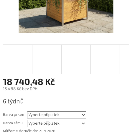
18 740,48 Kč
15 488 Kč
bez DPH
Měrná
6 týdnů
cena:
Barva prken
Barva rámu
Můžeme doručit do:
21.9.2026