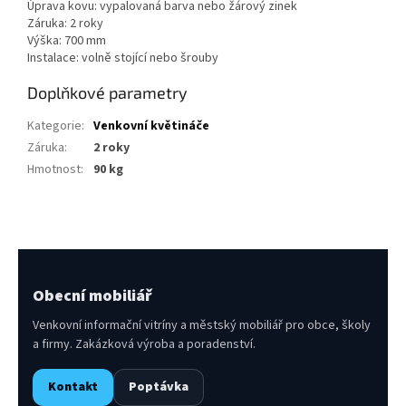
Úprava kovu: vypalovaná barva nebo žárový zinek
Záruka: 2 roky
Výška: 700 mm
Instalace: volně stojící nebo šrouby
Doplňkové parametry
Kategorie
:
Venkovní květináče
Záruka
:
2 roky
Hmotnost
:
90 kg
Obecní mobiliář
Venkovní informační vitríny a městský mobiliář pro obce, školy
a firmy. Zakázková výroba a poradenství.
Kontakt
Poptávka