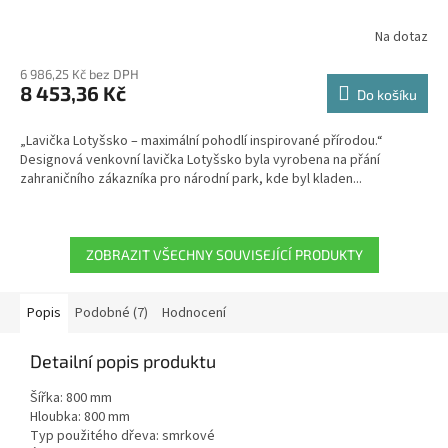
Na dotaz
6 986,25 Kč bez DPH
8 453,36 Kč
Do košíku
„Lavička Lotyšsko – maximální pohodlí inspirované přírodou.“
Designová venkovní lavička Lotyšsko byla vyrobena na přání
zahraničního zákazníka pro národní park, kde byl kladen...
ZOBRAZIT VŠECHNY SOUVISEJÍCÍ PRODUKTY
Popis
Podobné (7)
Hodnocení
Detailní popis produktu
Šířka: 800 mm
Hloubka: 800 mm
Typ použitého dřeva: smrkové