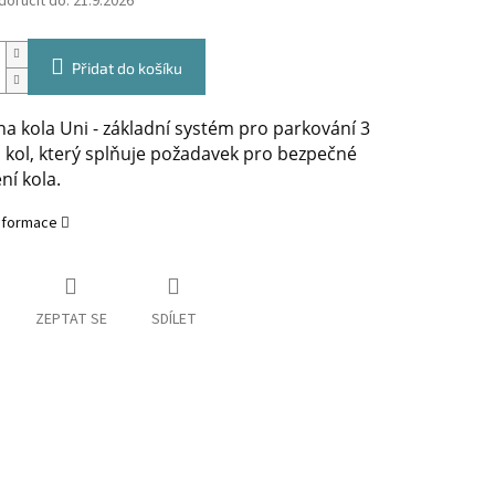
oručit do:
21.9.2026
Přidat do košíku
na kola Uni - základní systém pro parkování 3
h kol, který splňuje požadavek pro bezpečné
í kola.
informace
ZEPTAT SE
SDÍLET