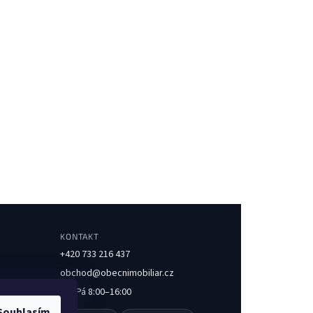
KONTAKT
+420 733 216 437
obchod@obecnimobiliar.cz
Po–Pá 8:00–16:00
Souhlasím