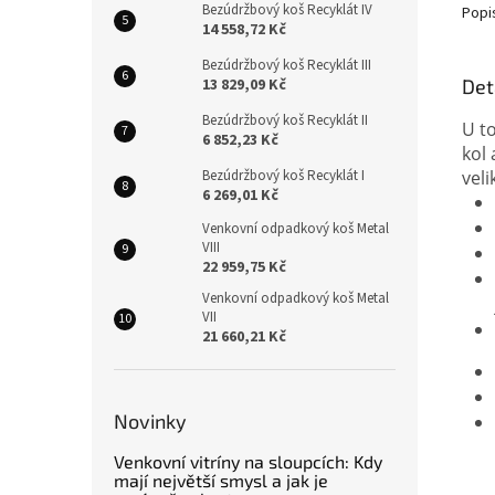
Bezúdržbový koš Recyklát IV
Popi
14 558,72 Kč
Bezúdržbový koš Recyklát III
13 829,09 Kč
Det
Bezúdržbový koš Recyklát II
U t
6 852,23 Kč
kol
Bezúdržbový koš Recyklát I
veli
6 269,01 Kč
Venkovní odpadkový koš Metal
VIII
22 959,75 Kč
Venkovní odpadkový koš Metal
VII
21 660,21 Kč
Novinky
Venkovní vitríny na sloupcích: Kdy
mají největší smysl a jak je