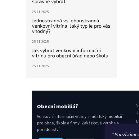
správně vybrat
25.11.2025
Jednostranná vs. oboustranná
venkovní vitrína: Jaký typ je pro vás
vhodný?
25.11.2025
Jak vybrat venkovní informační
vitrínu pro obecní úřad nebo školu
25.11.2025
Obecní mobiliář
S
J
Venkovní informační vitríny a městský mobiliář
D
pro obce, školy a firmy. Zakázková výroba a
poradenství.
O
"
Používáme 
L