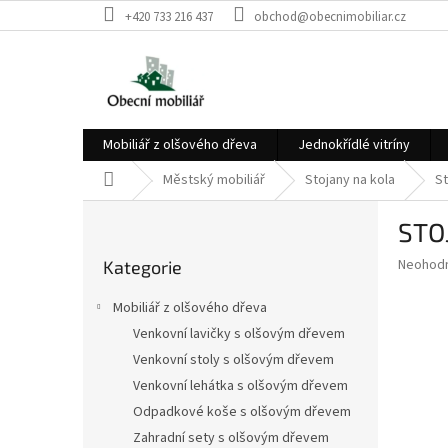
Přejít
+420 733 216 437
obchod@obecnimobiliar.cz
na
obsah
Mobiliář z olšového dřeva
Jednokřídlé vitríny
Domů
Městský mobiliář
Stojany na kola
St
P
STO
o
Přeskočit
s
Průměr
Neohod
Kategorie
kategorie
t
hodnoce
r
produkt
Mobiliář z olšového dřeva
a
je
Venkovní lavičky s olšovým dřevem
0,0
n
z
Venkovní stoly s olšovým dřevem
n
5
í
Venkovní lehátka s olšovým dřevem
hvězdič
p
Odpadkové koše s olšovým dřevem
a
Zahradní sety s olšovým dřevem