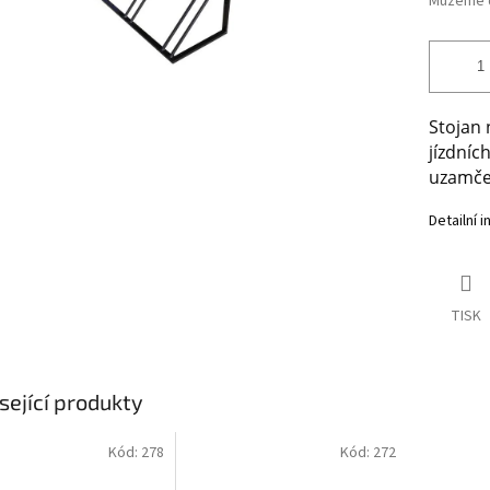
Můžeme d
Stojan 
jízdníc
uzamčen
Detailní 
TISK
sející produkty
Kód:
278
Kód:
272