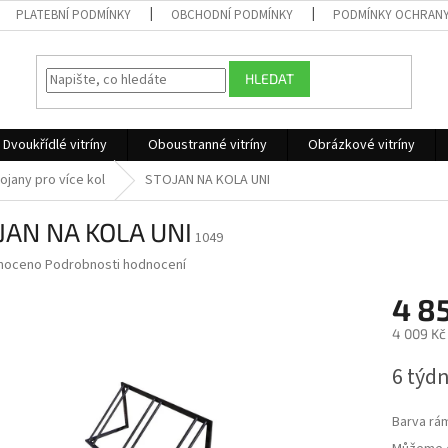
PLATEBNÍ PODMÍNKY
OBCHODNÍ PODMÍNKY
PODMÍNKY OCHRANY
HLEDAT
Dvoukřídlé vitríny
Oboustranné vitríny
Obrázkové vitríny
ojany pro více kol
STOJAN NA KOLA UNI
JAN NA KOLA UNI
1049
né
noceno
Podrobnosti hodnocení
ní
4 8
u
4 009 Kč
Měrná
6 týd
cena:
ek.
Barva rá