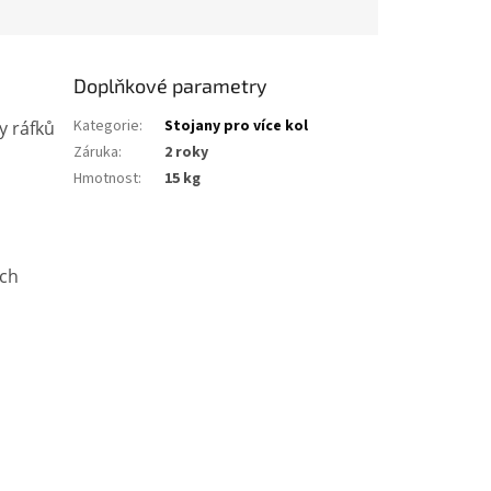
Doplňkové parametry
Kategorie
:
Stojany pro více kol
y ráfků
Záruka
:
2 roky
Hmotnost
:
15 kg
ých