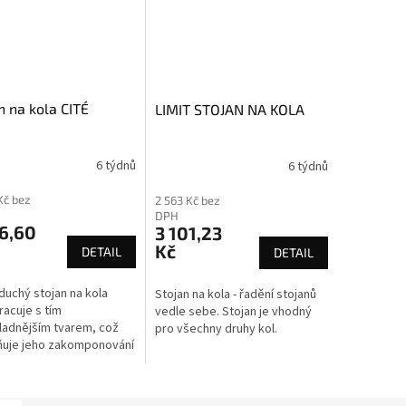
n na kola CITÉ
LIMIT STOJAN NA KOLA
6 týdnů
6 týdnů
Kč bez
2 563 Kč bez
DPH
6,60
3 101,23
Kč
DETAIL
DETAIL
uchý stojan na kola
Stojan na kola - řadění stojanů
racuje s tím
vedle sebe. Stojan je vhodný
ladnějším tvarem, což
pro všechny druhy kol.
ňuje jeho zakomponování
éhokoliv projektu.