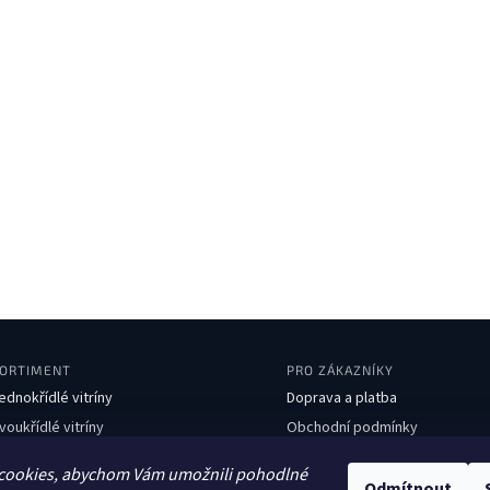
ORTIMENT
PRO ZÁKAZNÍKY
ednokřídlé vitríny
Doprava a platba
voukřídlé vitríny
Obchodní podmínky
boustranné vitríny
Ochrana osobních údajů
cookies, abychom Vám umožnili pohodlné
avičky
Kontakty
Odmítnout