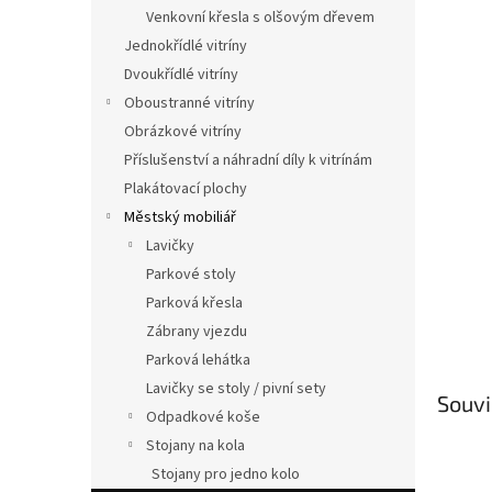
n
Venkovní křesla s olšovým dřevem
e
Jednokřídlé vitríny
l
Dvoukřídlé vitríny
Oboustranné vitríny
Obrázkové vitríny
Příslušenství a náhradní díly k vitrínám
Plakátovací plochy
Městský mobiliář
Lavičky
Parkové stoly
Parková křesla
Zábrany vjezdu
Parková lehátka
Lavičky se stoly / pivní sety
Souvi
Odpadkové koše
Stojany na kola
Stojany pro jedno kolo