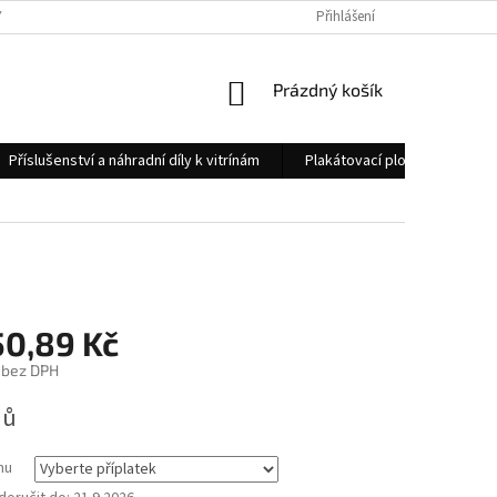
 OSOBNÍCH ÚDAJŮ
KONTAKTY
Přihlášení
NÁKUPNÍ
Prázdný košík
KOŠÍK
Příslušenství a náhradní díly k vitrínám
Plakátovací plochy
Měs
50,89 Kč
bez DPH
nů
mu