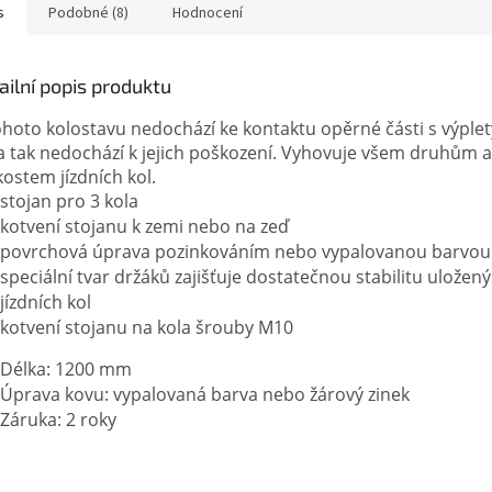
s
Podobné (8)
Hodnocení
ailní popis produktu
ohoto kolostavu nedochází ke kontaktu opěrné části s výplet
 a tak nedochází k jejich poškození. Vyhovuje všem druhům a
kostem jízdních kol.
stojan pro 3 kola
kotvení stojanu k zemi nebo na zeď
povrchová úprava pozinkováním nebo vypalovanou barvou
speciální tvar držáků zajišťuje dostatečnou stabilitu uložen
jízdních kol
kotvení stojanu na kola šrouby M10
Délka: 1200 mm
Úprava kovu: vypalovaná barva nebo žárový zinek
Záruka: 2 roky