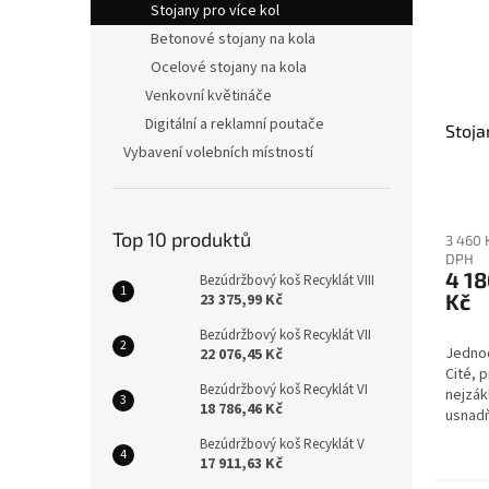
Stojany pro více kol
Betonové stojany na kola
Ocelové stojany na kola
Venkovní květináče
Digitální a reklamní poutače
Stoja
Vybavení volebních místností
Top 10 produktů
3 460 
DPH
4 18
Bezúdržbový koš Recyklát VIII
Kč
23 375,99 Kč
Bezúdržbový koš Recyklát VII
Jednod
22 076,45 Kč
Cité, p
Bezúdržbový koš Recyklát VI
nejzák
18 786,46 Kč
usnad
do jak
Bezúdržbový koš Recyklát V
17 911,63 Kč