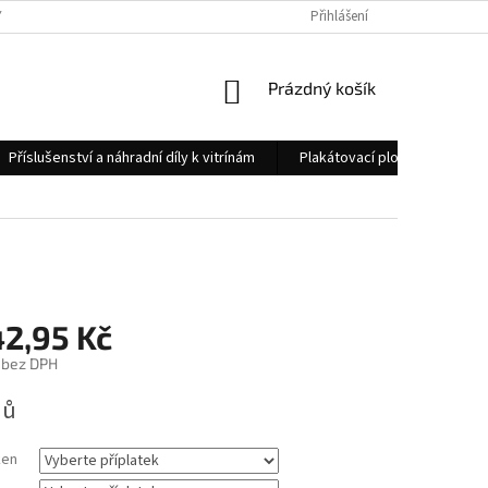
 OSOBNÍCH ÚDAJŮ
KONTAKTY
Přihlášení
NÁKUPNÍ
Prázdný košík
KOŠÍK
Příslušenství a náhradní díly k vitrínám
Plakátovací plochy
Měs
42,95 Kč
bez DPH
nů
ken