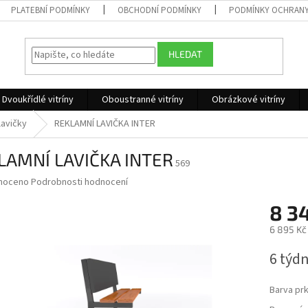
PLATEBNÍ PODMÍNKY
OBCHODNÍ PODMÍNKY
PODMÍNKY OCHRANY
HLEDAT
Dvoukřídlé vitríny
Oboustranné vitríny
Obrázkové vitríny
lavičky
REKLAMNÍ LAVIČKA INTER
LAMNÍ LAVIČKA INTER
569
né
noceno
Podrobnosti hodnocení
ní
8 3
u
6 895 Kč
Měrná
6 týd
cena:
ek.
Barva pr