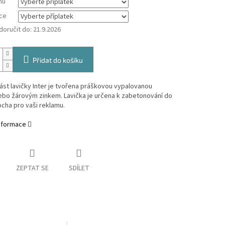
mu
ce
oručit do:
21.9.2026
Přidat do košíku
st lavičky Inter je tvořena práškovou vypalovanou
ebo žárovým zinkem. Lavička je určena k zabetonování do
cha pro vaši reklamu.
informace
ZEPTAT SE
SDÍLET