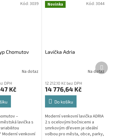
Kód:
3039
Kód:
3044
Novinka
typ Chomutov
Lavička Adria
Další
produkt
Na dotaz
Na dotaz
bez DPH
12 212,10 Kč bez DPH
,47 Kč
14 776,64 Kč
šíku
Do košíku
homutov –
Moderní venkovní lavička ADRIA
 městská lavička s
2 s ocelovými bočnicemi a
ariabilitou
smrkovým dřevem je ideální
“ Moderní venkovní
volbou pro města, obce, parky,