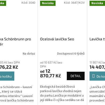
Kód:
3040
Kód:
3647/KOV
nka
Novinka
Novinka
ka Schönbrunn pro
Ocelová lavička Seo
Lavička 
ér
Na dotaz
Dostupnost 6 týdnů
,05 Kč bez DPH
od 10 637 Kč bez
11 907 Kč 
76,22 Kč
14 407
DPH
12
od
870,77 Kč
DETAIL
o košíku
Do ko
Ekologická bezúdržbová
ka Schönbrunn – luxusní
„Lavička C
parková lavička vhodná nejen
, který se stává
univerzální
do parku.Lavička je modulární a
ntou interiéru.“ Luxusní
maximální v
její délka či výška sedáku se dá
érová lavička Schönbrunn
provedení.
upravovat podle potřeb