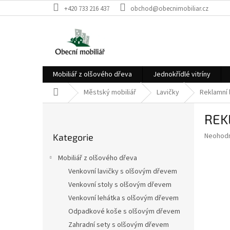
Přejít
+420 733 216 437
obchod@obecnimobiliar.cz
na
obsah
Mobiliář z olšového dřeva
Jednokřídlé vitríny
Domů
Městský mobiliář
Lavičky
Reklamní 
P
REK
o
Přeskočit
s
Průměr
Neohod
Kategorie
kategorie
t
hodnoce
r
produkt
Mobiliář z olšového dřeva
a
je
Venkovní lavičky s olšovým dřevem
0,0
n
z
Venkovní stoly s olšovým dřevem
n
5
í
Venkovní lehátka s olšovým dřevem
hvězdič
p
Odpadkové koše s olšovým dřevem
a
Zahradní sety s olšovým dřevem