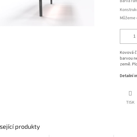
Barva rá
Konstruk
Můžeme d
Kovová čá
barvou n
země. Plo
Detailní 
TISK
sející produkty