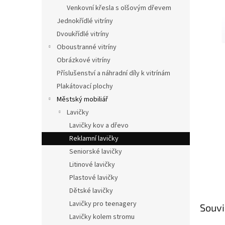
n
Venkovní křesla s olšovým dřevem
e
Jednokřídlé vitríny
l
Dvoukřídlé vitríny
Oboustranné vitríny
Obrázkové vitríny
Příslušenství a náhradní díly k vitrínám
Plakátovací plochy
Městský mobiliář
Lavičky
Lavičky kov a dřevo
Reklamní lavičky
Seniorské lavičky
Litinové lavičky
Plastové lavičky
Dětské lavičky
Lavičky pro teenagery
Souvi
Lavičky kolem stromu