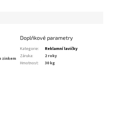
omutov z ocelových
školy, náměstí a veřejná
smrkového dřeva je
prostranství, kde je kladen
m...
důraz na...
Doplňkové parametry
Kategorie
:
Reklamní lavičky
Záruka
:
2 roky
m zinkem
Hmotnost
:
30 kg