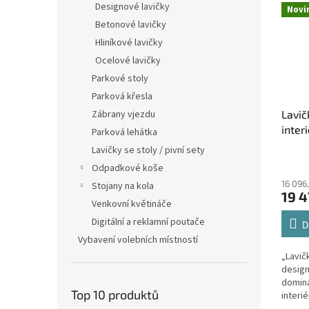
Designové lavičky
Novi
Betonové lavičky
Hliníkové lavičky
Ocelové lavičky
Parkové stoly
Parková křesla
Zábrany vjezdu
Lavič
interi
Parková lehátka
Lavičky se stoly / pivní sety
Odpadkové koše
16 096
Stojany na kola
19 4
Venkovní květináče
Digitální a reklamní poutače
D
Vybavení volebních místností
„Lavič
design
domina
Top 10 produktů
interi