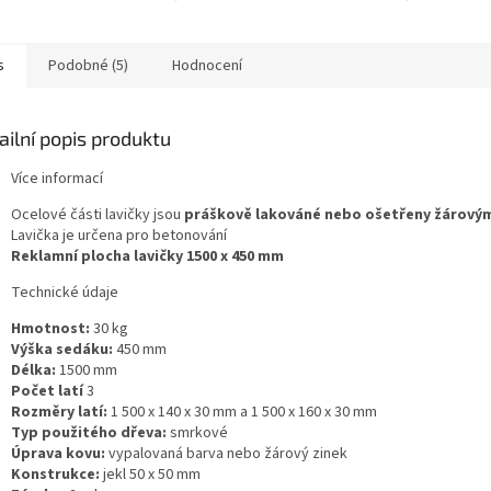
obena speciální
lavička Ch
zákazníka.Lavička je dodávána
logií z přířezů z
profilů a 
ve...
ého dřeva...
univerzální
s
Podobné (5)
Hodnocení
ailní popis produktu
Více informací
Ocelové části lavičky jsou
práškově lakováné nebo ošetřeny žárový
Lavička je určena pro betonování
Reklamní plocha lavičky 1500 x 450 mm
Technické údaje
Hmotnost:
30 kg
Výška sedáku:
450 mm
Délka:
1500 mm
Počet latí
3
Rozměry latí:
1 500 x 140 x 30 mm a 1 500 x 160 x 30 mm
Typ použitého dřeva:
smrkové
Úprava kovu:
vypalovaná barva nebo žárový zinek
Konstrukce:
jekl 50 x 50 mm