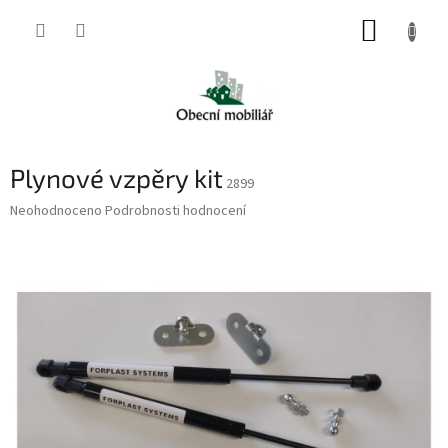
Přejít
NÁKUP
na
obsah
KOŠÍK
Plynové vzpěry kit
2899
Průměrné
Neohodnoceno
Podrobnosti hodnocení
hodnocení
produktu
je
0,0
z
5
hvězdiček.