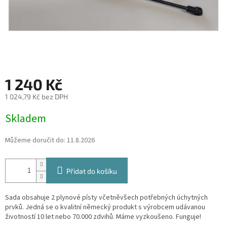
1 240 Kč
1 024,79 Kč bez DPH
Měrná
Skladem
cena:
Můžeme doručit do:
11.8.2026
Přidat do košíku
Sada obsahuje 2 plynové písty včetněvšech potřebných úchytných
prvků. Jedná se o kvalitní německý produkt s výrobcem udávanou
životností 10 let nebo 70.000 zdvihů. Máme vyzkoušeno. Funguje!