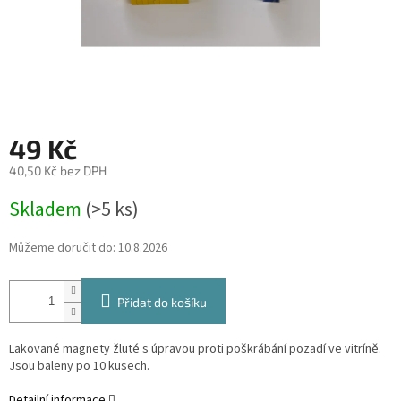
49 Kč
40,50 Kč bez DPH
Měrná
Skladem
(>5 ks)
cena:
Můžeme doručit do:
10.8.2026
Přidat do košíku
Lakované magnety žluté s úpravou proti poškrábání pozadí ve vitríně.
Jsou baleny po 10 kusech.
Detailní informace