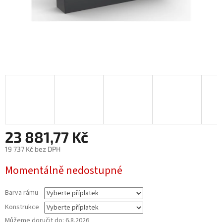
23 881,77 Kč
19 737 Kč
bez DPH
Měrná
Momentálně nedostupné
cena:
Barva rámu
Konstrukce
Můžeme doručit do:
6.8.2026