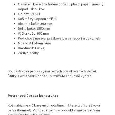
Označení koše pro třídění odpadu plast | papír | směsný
odpad | sklo | kov
Objem: 5 x 65 l
Koš má výklopnou stříšku
Hloubka koše: 360 mm
Délka koše: 1550 mm
Výška koše: 960 mm
Povrchová úprava: prášková barva nebo žárový zinek
Možnost kotvení: Ano
Hmotnost: 120 kg
Záruka 2 roky
Součástí koše je 5 ks vyjímatelných pozinkovaných vložek.
Štítky s označením odpadu si můžete libovolně vybrat.
Povrchová úprava konstrukce
Koš nabízíme v 6 barevných odstínech, které tvoří prášková
barva (komaxit). V případě zájmu o produkt v jiné barvě, Vám