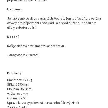
připravíme kalkulaci na míru.
Ukotvení
Je nabízeno ve dvou variantách. Volné ložení s předpřipravenými
otvory pro připevnění k podkladu a s prodlouženou nohou pro
účely zabetonování.
Dodání
Koš je dodáván ve smontovaném stavu.
Fotografie je ilustrační
Parametry
Hmotnost: 120 kg
Šířka: 1550 mm
Hloubka: 360 mm
Výška: 960 mm
Objem: 5 x 65 l
Úprava kovu: vypalovaná barva nebo žárový zinek
Záruka: 2 roky