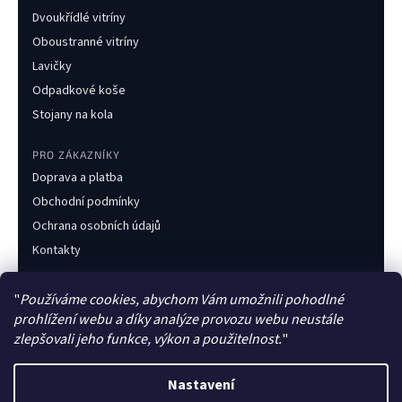
Dvoukřídlé vitríny
Oboustranné vitríny
Lavičky
Odpadkové koše
Stojany na kola
PRO ZÁKAZNÍKY
Doprava a platba
Obchodní podmínky
Ochrana osobních údajů
Kontakty
KONTAKT
"
Používáme cookies, abychom Vám umožnili pohodlné
+420 733 216 437
prohlížení webu a díky analýze provozu webu neustále
obchod@obecnimobiliar.cz
zlepšovali jeho funkce, výkon a použitelnost.
"
Po–Pá 8:00–16:00
Nastavení
Česká firma
Faktura pro obce
Zakázková výroba