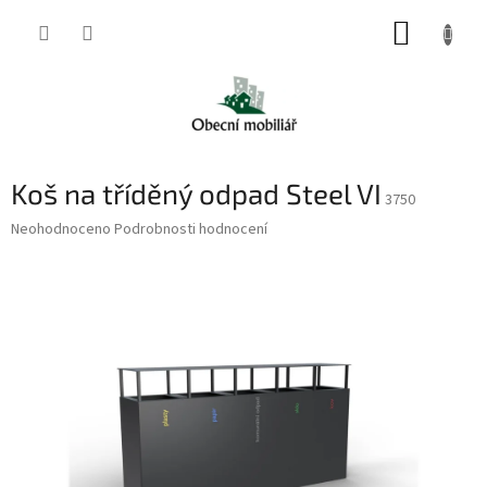
Přejít
NÁKUP
na
obsah
KOŠÍK
Koš na tříděný odpad Steel VI
3750
Průměrné
Neohodnoceno
Podrobnosti hodnocení
hodnocení
produktu
je
0,0
z
5
hvězdiček.