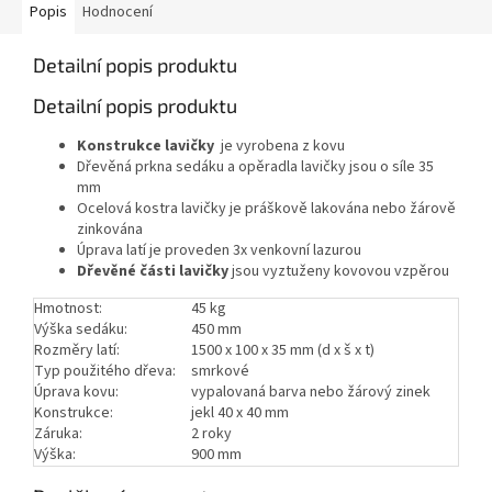
Popis
Hodnocení
Detailní popis produktu
Detailní popis produktu
Konstrukce lavičky
je vyrobena z kovu
Dřevěná prkna sedáku a opěradla
lavičky
jsou o síle 35
mm
Ocelová kostra lavičky je
práškově lakována nebo žárově
zinkována
Úprava latí je proveden 3x venkovní lazurou
Dřevěné části lavičky
jsou vyztuženy kovovou vzpěrou
Hmotnost:
45 kg
Výška sedáku:
450 mm
Rozměry latí:
1500 x 100 x 35 mm (d x š x t)
Typ použitého dřeva:
smrkové
Úprava kovu:
vypalovaná barva nebo žárový zinek
Konstrukce:
jekl 40 x 40 mm
Záruka:
2 roky
Výška:
900 mm