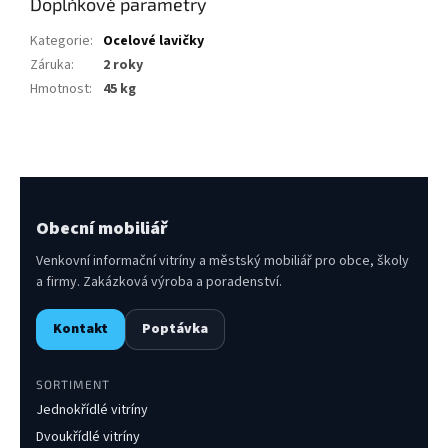
Doplňkové parametry
Kategorie
:
Ocelové lavičky
Záruka
:
2 roky
Hmotnost
:
45 kg
Obecní mobiliář
Venkovní informační vitríny a městský mobiliář pro obce, školy
a firmy. Zakázková výroba a poradenství.
Kontakt
Poptávka
SORTIMENT
Jednokřídlé vitríny
Dvoukřídlé vitríny