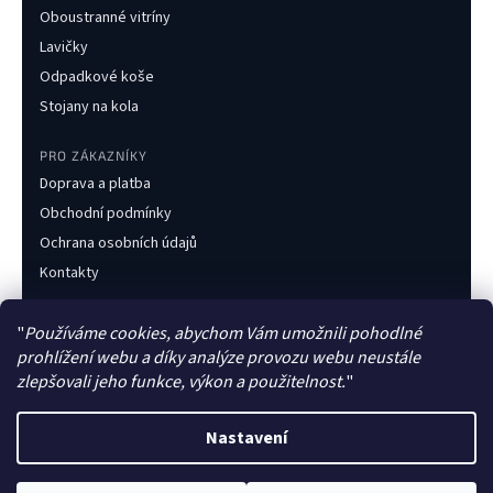
Oboustranné vitríny
Lavičky
Odpadkové koše
Stojany na kola
PRO ZÁKAZNÍKY
Doprava a platba
Obchodní podmínky
Ochrana osobních údajů
Kontakty
KONTAKT
"
Používáme cookies, abychom Vám umožnili pohodlné
+420 733 216 437
prohlížení webu a díky analýze provozu webu neustále
obchod@obecnimobiliar.cz
zlepšovali jeho funkce, výkon a použitelnost.
"
Po–Pá 8:00–16:00
Nastavení
Česká firma
Faktura pro obce
Zakázková výroba