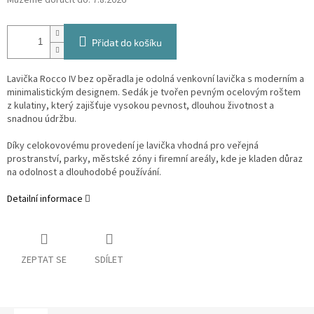
Můžeme doručit do:
7.8.2026
Přidat do košíku
Lavička Rocco IV bez opěradla je odolná venkovní lavička s moderním a
minimalistickým designem. Sedák je tvořen pevným ocelovým roštem
z kulatiny, který zajišťuje vysokou pevnost, dlouhou životnost a
snadnou údržbu.
Díky celokovovému provedení je lavička vhodná pro veřejná
prostranství, parky, městské zóny i firemní areály, kde je kladen důraz
na odolnost a dlouhodobé používání.
Detailní informace
ZEPTAT SE
SDÍLET