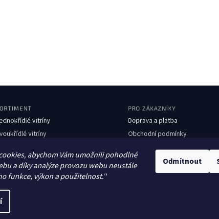
ORTIMENT
PRO ZÁKAZNÍKY
ednokřídlé vitríny
Doprava a platba
voukřídlé vitríny
Obchodní podmínky
boustranné vitríny
Ochrana osobních údajů
cookies, abychom Vám umožnili pohodlné
avičky
Kontakty
Odmítnout
ebu a díky analýze provozu webu neustále
dpadkové koše
ho funkce, výkon a použitelnost.
"
tojany na kola
í