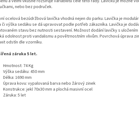
nu a velmi vkusně rozšiřuje variabilitu celé této řady. Lavičku je možné vol
učkami, nebo bez područek.
vní ocelová bezúdržbová lavička vhodná nejen do parku. Lavička je modulární
a či výška sedáku se dá upravovat podle potřeb zákazníka. Lavička je dodá
tovaném stavu bez nutnosti sestavení. Možnost dodání lavičky s uložením
ká odolnost proti vandalismu a povětrnostním vlivům. Povrchová úprava zi
it odstín dle vzorníku.
ířená záruka 5 let.
Hmotnost: 74 Kg
Výška sedáku: 450 mm
Délka: 1690 mm
Úprava kovu: vypalovaná barva nebo žárový zinek
Konstrukce: jekl 70x30 mm a plochá masivní ocel
Záruka: 5 let