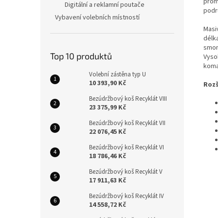
promě
Digitální a reklamní poutače
podr
Vybavení volebních místností
Masi
délk
smon
Top 10 produktů
Vyso
komax
Volební zástěna typ U
10 393,90 Kč
Rozš
Bezúdržbový koš Recyklát VIII
23 375,99 Kč
Bezúdržbový koš Recyklát VII
22 076,45 Kč
Bezúdržbový koš Recyklát VI
18 786,46 Kč
Bezúdržbový koš Recyklát V
17 911,63 Kč
Bezúdržbový koš Recyklát IV
14 558,72 Kč