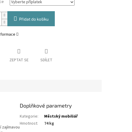
ce
Přidat do košíku
informace
ZEPTAT SE
SDÍLET
Doplňkové parametry
Kategorie
:
Městský mobiliář
Hmotnost
:
74 kg
zí zajímavou