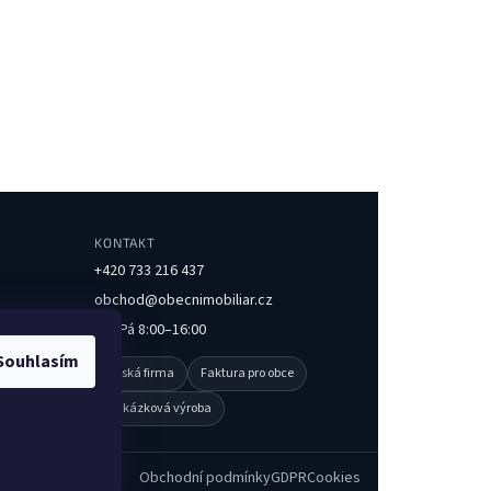
KONTAKT
+420 733 216 437
obchod@obecnimobiliar.cz
Po–Pá 8:00–16:00
Souhlasím
Česká firma
Faktura pro obce
Zakázková výroba
Obchodní podmínky
GDPR
Cookies