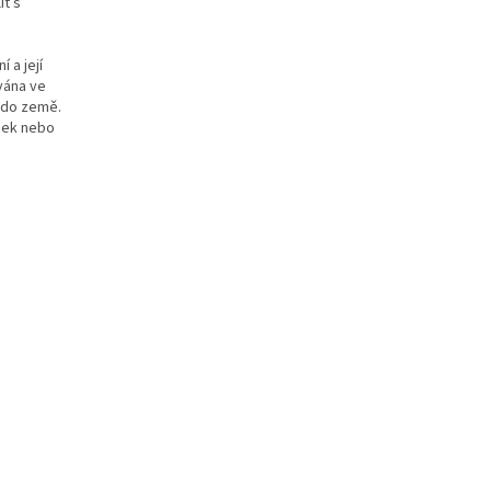
it s
 a její
vána ve
 do země.
nek nebo