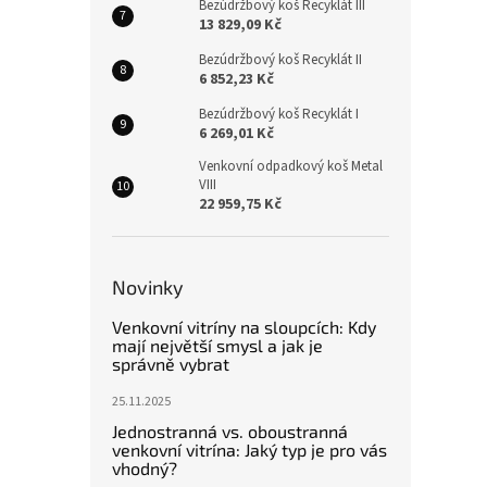
Bezúdržbový koš Recyklát III
13 829,09 Kč
Bezúdržbový koš Recyklát II
6 852,23 Kč
Bezúdržbový koš Recyklát I
6 269,01 Kč
Venkovní odpadkový koš Metal
VIII
22 959,75 Kč
Novinky
Venkovní vitríny na sloupcích: Kdy
mají největší smysl a jak je
správně vybrat
25.11.2025
Jednostranná vs. oboustranná
venkovní vitrína: Jaký typ je pro vás
vhodný?