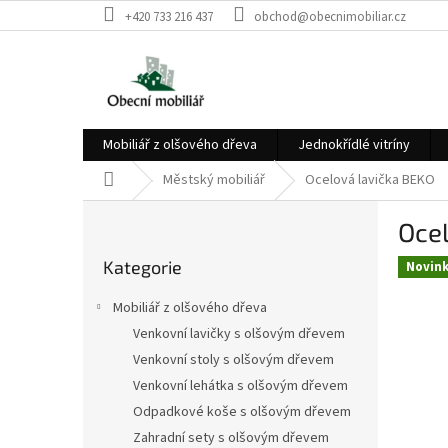
Přejít
+420 733 216 437
obchod@obecnimobiliar.cz
na
obsah
Mobiliář z olšového dřeva
Jednokřídlé vitríny
Domů
Městský mobiliář
Ocelová lavička BEKO
P
Oce
o
Přeskočit
s
Kategorie
kategorie
Novin
t
r
Mobiliář z olšového dřeva
a
Venkovní lavičky s olšovým dřevem
n
Venkovní stoly s olšovým dřevem
n
í
Venkovní lehátka s olšovým dřevem
p
Odpadkové koše s olšovým dřevem
a
Zahradní sety s olšovým dřevem