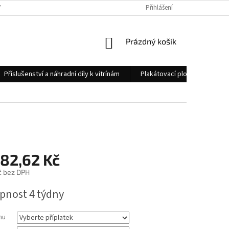
 OSOBNÍCH ÚDAJŮ
KONTAKTY
Přihlášení
NÁKUPNÍ
Prázdný košík
KOŠÍK
Příslušenství a náhradní díly k vitrínám
Plakátovací plochy
Měs
482,62 Kč
č
bez DPH
pnost 4 týdny
mu