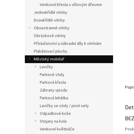
n
Venkovní křesla s olšovým dřevem
e
Jednokřídlé vitríny
l
Dvoukřídlé vitríny
Oboustranné vitríny
Obrázkové vitríny
Příslušenství a náhradní díly k vitrínám
Plakátovací plochy
Městský mobiliář
Lavičky
Parkové stoly
Parková křesla
Popi
Zábrany vjezdu
Parková lehátka
Lavičky se stoly / pivní sety
Det
Odpadkové koše
BEZ
Stojany na kola
Venkovní květináče
Posky