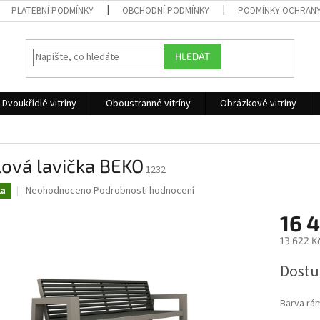
PLATEBNÍ PODMÍNKY
OBCHODNÍ PODMÍNKY
PODMÍNKY OCHRANY
HLEDAT
Dvoukřídlé vitríny
Oboustranné vitríny
Obrázkové vitríny
lová lavička BEKO
1232
Průměrné
Neohodnoceno
Podrobnosti hodnocení
ka
hodnocení
produktu
16 
je
13 622 K
0,0
z
Měrná
Dostu
5
cena:
hvězdiček.
Barva rá