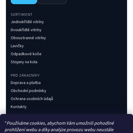
SORTIMENT
Jednokřídlé vitríny
Dvoukřídlé vitríny
Oboustranné vitríny
Lavičky
Odpadkové koše
Stojany na kola
PRO ZÁKAZNÍKY
Doprava a platba
Obchodní podmínky
Ochrana osobních údajů
Kontakty
KONTAKT
"
Používáme cookies, abychom Vám umožnili pohodlné
+420 733 216 437
prohlížení webu a díky analýze provozu webu neustále