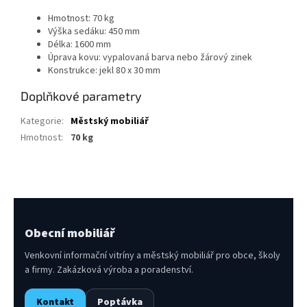
Hmotnost: 70 kg
Výška sedáku: 450 mm
Délka: 1600 mm
Úprava kovu: vypalovaná barva nebo žárový zinek
Konstrukce: jekl 80 x 30 mm
Doplňkové parametry
Kategorie
:
Městský mobiliář
Hmotnost
:
70 kg
Obecní mobiliář
Venkovní informační vitríny a městský mobiliář pro obce, školy
a firmy. Zakázková výroba a poradenství.
Kontakt
Poptávka