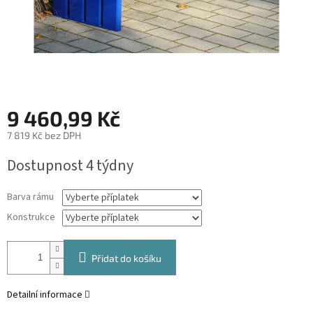
9 460,99 Kč
7 819 Kč
bez DPH
Měrná
Dostupnost 4 týdny
cena:
Barva rámu
Konstrukce
Přidat do košíku
Detailní informace