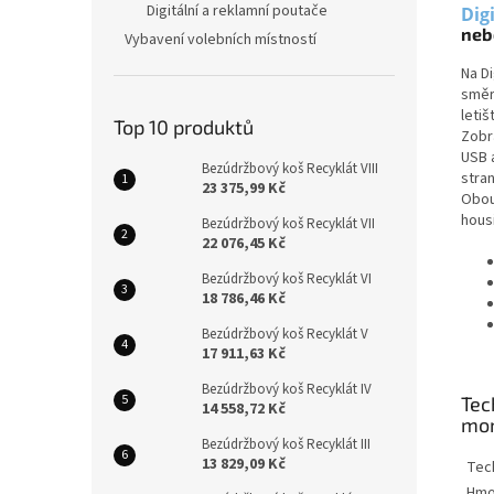
Digitální a reklamní poutače
Dig
neb
Vybavení volebních místností
Na D
směr
letiš
Top 10 produktů
Zobr
USB 
Bezúdržbový koš Recyklát VIII
stra
23 375,99 Kč
Obou
housi
Bezúdržbový koš Recyklát VII
22 076,45 Kč
Bezúdržbový koš Recyklát VI
18 786,46 Kč
Bezúdržbový koš Recyklát V
17 911,63 Kč
Bezúdržbový koš Recyklát IV
Tec
14 558,72 Kč
mon
Bezúdržbový koš Recyklát III
13 829,09 Kč
Tec
Hmo