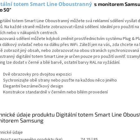
itální totem Smart Line Oboustranný
s monitorem Samsu
o 50"
igitální totem Smart Line Oboustranný můžete svá reklamní sdělení vysílat 
ů. Na každé straně můžete zobrazovat různá sdělení. Ideální pro použití na
tích nebo v nákupních centrech.
azovaná sdělení můžete kdykoli změnit prostřednictvím systému Plug & Pl
a dálkový ovladač nebo na dálku přes WiFi. Záleží jen na vás, zda chcete na
ně zobrazit jiný obsah, nebo zobrazovat na obou stranách synchronizovaná 
stranný digitální totem Smart Line je určen pouze pro použití uvnitř. Uzamy
ng lze dodat v černé a bílé barvě, ostatní barvy RAL na vyžádání.
Dvě obrazovky pro dvojitou expozici
Sychronizujte obě strany nebo pusťte na každou něco jiného
Elegantní bezrámečkový design
Konstrukce standardně v černém nebo bílém provedení
hnické údaje produktu Digitální totem Smart Line Obous
itorem Samsung
hnické údaje
tnost sestaveného produktu (kg)
74,25 | 85