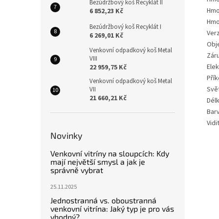
Bezúdržbový koš Recyklát II
Hmo
6 852,23 Kč
Hmo
Bezúdržbový koš Recyklát I
Ver
6 269,01 Kč
Obje
Venkovní odpadkový koš Metal
Zár
VIII
Elek
22 959,75 Kč
Pří
Venkovní odpadkový koš Metal
Svět
VII
21 660,21 Kč
Dél
Bar
Vidi
Novinky
Venkovní vitríny na sloupcích: Kdy
mají největší smysl a jak je
správně vybrat
25.11.2025
Jednostranná vs. oboustranná
venkovní vitrína: Jaký typ je pro vás
vhodný?