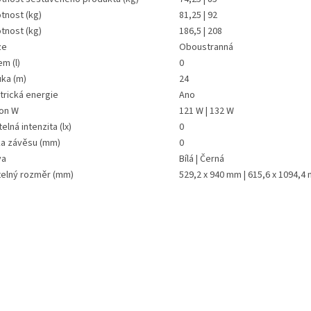
tnost (kg)
81,25 | 92
tnost (kg)
186,5 | 208
ze
Oboustranná
m (l)
0
uka (m)
24
trická energie
Ano
kon W
121 W | 132 W
elná intenzita (lx)
0
ka závěsu (mm)
0
va
Bílá | Černá
telný rozměr (mm)
529,2 x 940 mm | 615,6 x 1094,4