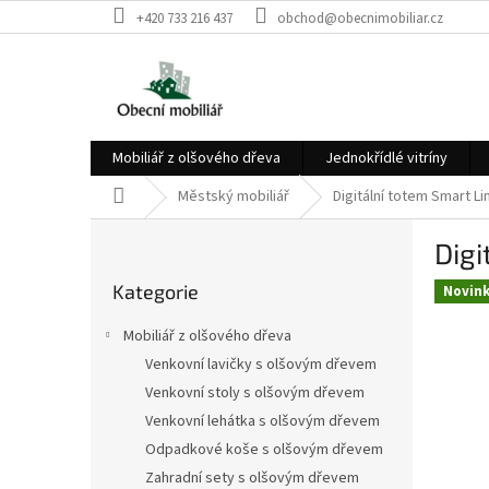
Přejít
+420 733 216 437
obchod@obecnimobiliar.cz
na
obsah
Mobiliář z olšového dřeva
Jednokřídlé vitríny
Domů
Městský mobiliář
Digitální totem Smart 
P
Dig
o
Přeskočit
s
Kategorie
kategorie
Novin
t
r
Mobiliář z olšového dřeva
a
Venkovní lavičky s olšovým dřevem
n
Venkovní stoly s olšovým dřevem
n
í
Venkovní lehátka s olšovým dřevem
p
Odpadkové koše s olšovým dřevem
a
Zahradní sety s olšovým dřevem