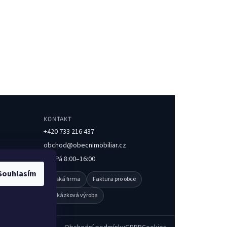
KONTAKT
+420 733 216 437
obchod@obecnimobiliar.cz
Po–Pá 8:00–16:00
Souhlasím
Česká firma
Faktura pro obce
Zakázková výroba