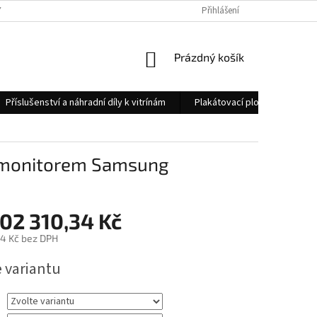
 OSOBNÍCH ÚDAJŮ
KONTAKTY
Přihlášení
NÁKUPNÍ
Prázdný košík
KOŠÍK
Příslušenství a náhradní díly k vitrínám
Plakátovací plochy
Měs
s monitorem Samsung
02 310,34 Kč
4 Kč
bez DPH
e variantu