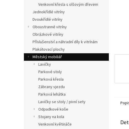
n
Venkovní křesla s olšovým dřevem
e
Jednokřídlé vitríny
l
Dvoukřídlé vitríny
Oboustranné vitríny
Obrázkové vitríny
Příslušenství a náhradní díly k vitrínám
Plakátovací plochy
Městský mobiliář
Lavičky
Parkové stoly
Parková křesla
Zábrany vjezdu
Parková lehátka
Lavičky se stoly / pivní sety
Popi
Odpadkové koše
Stojany na kola
Det
Venkovní květináče