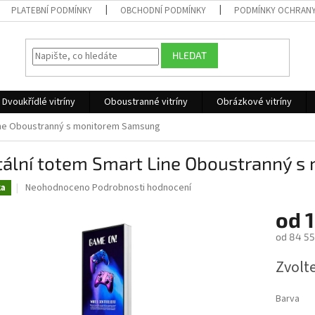
PLATEBNÍ PODMÍNKY
OBCHODNÍ PODMÍNKY
PODMÍNKY OCHRANY
HLEDAT
Dvoukřídlé vitríny
Oboustranné vitríny
Obrázkové vitríny
Line Oboustranný s monitorem Samsung
itální totem Smart Line Oboustranný 
Průměrné
Neohodnoceno
Podrobnosti hodnocení
ka
hodnocení
produktu
od
1
je
od
84 55
0,0
z
Měrná
Zvolt
5
cena:
hvězdiček.
Barva