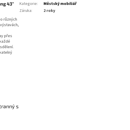
ng 43"
Kategorie
:
Městský mobiliář
Záruka
:
2 roky
do různých
 výstavách,
ay přes
 každé
sdělení.
katelný
tranný s