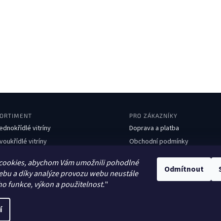
ORTIMENT
PRO ZÁKAZNÍKY
ednokřídlé vitríny
Doprava a platba
voukřídlé vitríny
Obchodní podmínky
boustranné vitríny
Ochrana osobních údajů
cookies, abychom Vám umožnili pohodlné
avičky
Kontakty
Odmítnout
ebu a díky analýze provozu webu neustále
dpadkové koše
ho funkce, výkon a použitelnost.
"
tojany na kola
í