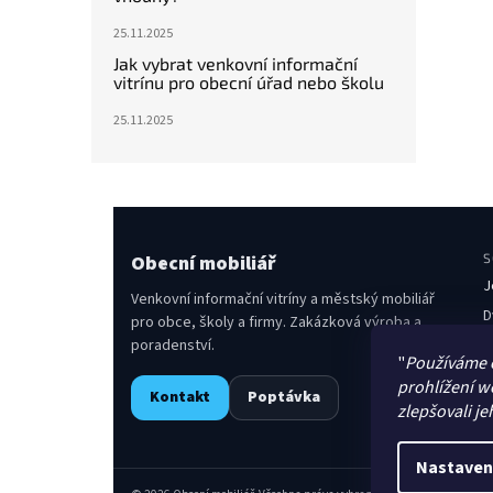
25.11.2025
Jak vybrat venkovní informační
vitrínu pro obecní úřad nebo školu
25.11.2025
Obecní mobiliář
S
J
Venkovní informační vitríny a městský mobiliář
D
pro obce, školy a firmy. Zakázková výroba a
poradenství.
O
"
Používáme 
L
prohlížení w
Kontakt
Poptávka
O
zlepšovali je
S
Nastaven