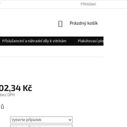
 OSOBNÍCH ÚDAJŮ
KONTAKTY
Přihlášení
NÁKUPNÍ
Prázdný košík
KOŠÍK
Příslušenství a náhradní díly k vitrínám
Plakátovací plochy
Měs
02,34 Kč
bez DPH
nů