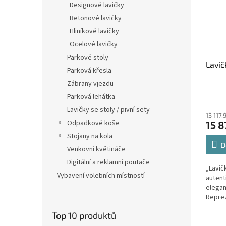
Designové lavičky
Betonové lavičky
Hliníkové lavičky
Ocelové lavičky
Parkové stoly
Lavič
Parková křesla
Zábrany vjezdu
Parková lehátka
Lavičky se stoly / pivní sety
13 117
Odpadkové koše
15 8
Stojany na kola
D
Venkovní květináče
Digitální a reklamní poutače
„Lavič
Vybavení volebních místností
autent
elegan
Reprez
Vary j
Top 10 produktů
lavičk