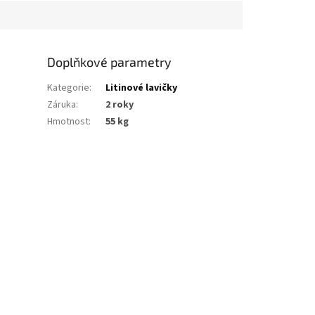
m...
kladen důraz...
Doplňkové parametry
Kategorie
:
Litinové lavičky
Záruka
:
2 roky
Hmotnost
:
55 kg
ky latí).