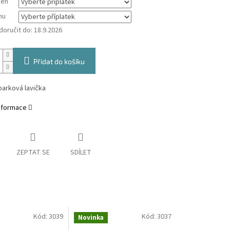
ken
mu
oručit do:
18.9.2026
Přidat do košíku
parková lavička
informace
ZEPTAT SE
SDÍLET
Kód:
3039
Kód:
3037
Novinka