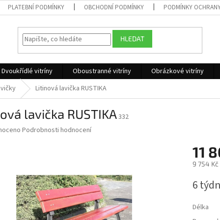
PLATEBNÍ PODMÍNKY
OBCHODNÍ PODMÍNKY
PODMÍNKY OCHRANY
HLEDAT
Dvoukřídlé vitríny
Oboustranné vitríny
Obrázkové vitríny
avičky
Litinová lavička RUSTIKA
nová lavička RUSTIKA
332
né
noceno
Podrobnosti hodnocení
ní
11 8
u
9 754 Kč
Měrná
6 týd
cena:
ek.
Délka