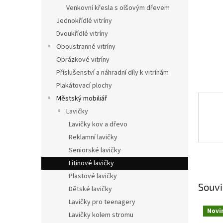
n
Venkovní křesla s olšovým dřevem
e
Jednokřídlé vitríny
l
Dvoukřídlé vitríny
Oboustranné vitríny
Obrázkové vitríny
Příslušenství a náhradní díly k vitrínám
Plakátovací plochy
Městský mobiliář
Lavičky
Lavičky kov a dřevo
Reklamní lavičky
Seniorské lavičky
Litinové lavičky
Plastové lavičky
Souvi
Dětské lavičky
Lavičky pro teenagery
Novi
Lavičky kolem stromu