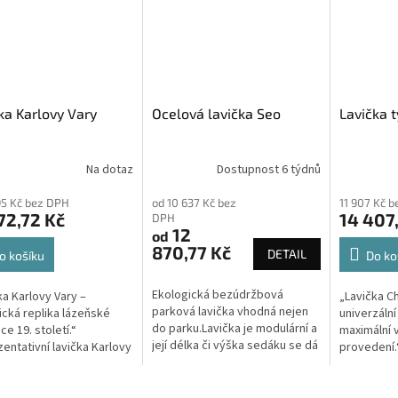
ka Karlovy Vary
Ocelová lavička Seo
Lavička 
Na dotaz
Dostupnost 6 týdnů
,95 Kč bez DPH
od 10 637 Kč bez
11 907 Kč 
72,72 Kč
14 407
DPH
12
od
870,77 Kč
DETAIL
o košíku
Do ko
Ekologická bezúdržbová
ka Karlovy Vary –
„Lavička C
parková lavička vhodná nejen
ická replika lázeňské
univerzální
do parku.Lavička je modulární a
ce 19. století.“
maximální v
její délka či výška sedáku se dá
entativní lavička Karlovy
provedení.
upravovat podle potřeb
e věrnou kopií historické
lavička Ch
zákazníka.Lavička je dodávána
y, která zdobila
profilů a 
ve...