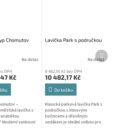
typ Chomutov
Lavička Park s područkou
Další
produkt
Na dotaz
Na dotaz
bez DPH
8 662,95 Kč bez DPH
,47 Kč
10 482,17 Kč
šíku
Do košíku
homutov –
Klasická parková lavička Park s
 městská lavička s
područkou s litinovými
ariabilitou
bočnicemi a dřevěným
“ Moderní venkovní
sedákem je ideální volbou pro
omutov z ocelových
města, obce, parky, náměstí a
smrkového dřeva je
veřejná prostranství, kde je