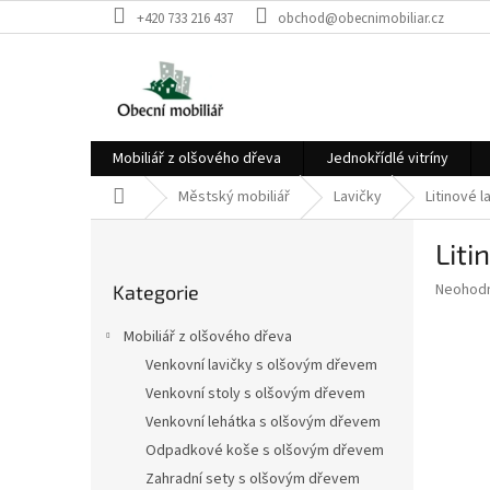
Přejít
+420 733 216 437
obchod@obecnimobiliar.cz
na
obsah
Mobiliář z olšového dřeva
Jednokřídlé vitríny
Domů
Městský mobiliář
Lavičky
Litinové l
P
Liti
o
Přeskočit
s
Průměr
Neohod
Kategorie
kategorie
t
hodnoce
r
produkt
Mobiliář z olšového dřeva
a
je
Venkovní lavičky s olšovým dřevem
0,0
n
z
Venkovní stoly s olšovým dřevem
n
5
í
Venkovní lehátka s olšovým dřevem
hvězdič
p
Odpadkové koše s olšovým dřevem
a
Zahradní sety s olšovým dřevem