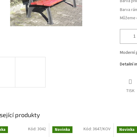
Barva pr
Barva rá
Můžeme d
Moderní 
Detailní 
TISK
sející produkty
Kód:
3042
Kód:
3647/KOV
nka
Novinka
Novinka