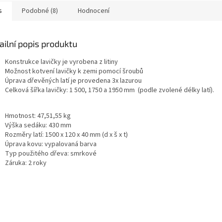
kou...
univerzální
s
Podobné (8)
Hodnocení
ailní popis produktu
Konstrukce lavičky je vyrobena z litiny
Možnost kotvení lavičky k zemi pomocí šroubů
Úprava dřevěných latí je provedena 3x lazurou
Celková šířka lavičky: 1 500, 1750 a 1950 mm (podle zvolené dél
Hmotnost: 47,51,55 kg
Výška sedáku: 430 mm
Rozměry latí: 1500 x 120 x 40 mm (d x š x t)
Úprava kovu: vypalovaná barva
Typ použitého dřeva: smrkové
Záruka: 2 roky