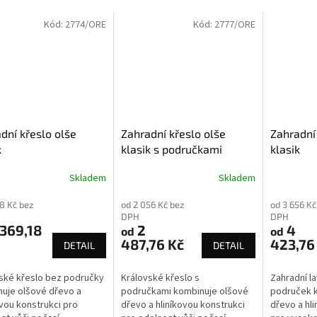
Kód:
2774/ORE
Kód:
2777/ORE
dní křeslo olše
Zahradní křeslo olše
Zahradní 
k
klasik s područkami
klasik
Skladem
Skladem
58 Kč bez
od 2 056 Kč bez
od 3 656 Kč
DPH
DPH
369,18
2
4
od
od
487,76 Kč
423,76
DETAIL
DETAIL
ské křeslo bez područky
Královské křeslo s
Zahradní l
uje olšové dřevo a
područkami kombinuje olšové
područek 
ovou konstrukci pro
dřevo a hliníkovou konstrukci
dřevo a hl