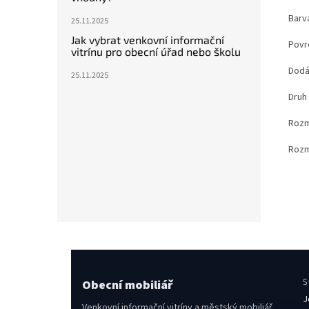
Barv
25.11.2025
Jak vybrat venkovní informační
Povr
vitrínu pro obecní úřad nebo školu
Dodá
25.11.2025
Druh
Rozm
Rozm
Obecní mobiliář
S
J
Venkovní informační vitríny a městský mobiliář