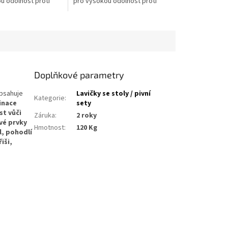
u odolnost proti
pro vysokou odolnost proti
vo je dvakrát
počasí. Dřevo je dvakrát
no a hliníkové
impregnováno a hliníkové
.
prvky jsou...
Doplňkové parametry
Obsahuje
Lavičky se stoly / pivní
Kategorie
:
inace
sety
t vůči
Záruka
:
2 roky
ové prvky
Hmotnost
:
120 Kg
l, pohodlí
iši,