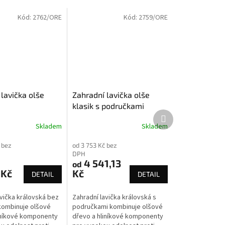
Kód:
2762/ORE
Kód:
2759/ORE
lavička olše
Zahradní lavička olše
klasik s područkami
Další
produkt
Skladem
Skladem
 bez
od 3 753 Kč bez
DPH
4 541,13
od
 Kč
Kč
DETAIL
DETAIL
avička královská bez
Zahradní lavička královská s
kombinuje olšové
područkami kombinuje olšové
iníkové komponenty
dřevo a hliníkové komponenty