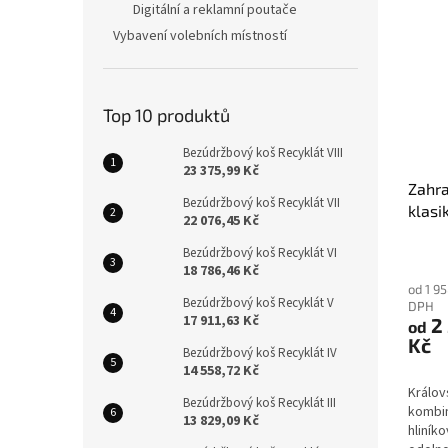
Digitální a reklamní poutače
Vybavení volebních místností
Top 10 produktů
Bezúdržbový koš Recyklát VIII
23 375,99 Kč
Zahra
Bezúdržbový koš Recyklát VII
klasi
22 076,45 Kč
Bezúdržbový koš Recyklát VI
18 786,46 Kč
od 1 9
Bezúdržbový koš Recyklát V
DPH
17 911,63 Kč
2 
od
Kč
Bezúdržbový koš Recyklát IV
14 558,72 Kč
Králov
Bezúdržbový koš Recyklát III
kombin
13 829,09 Kč
hliník