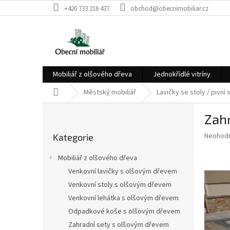
Přejít
+420 733 216 437
obchod@obecnimobiliar.cz
na
obsah
Mobiliář z olšového dřeva
Jednokřídlé vitríny
Domů
Městský mobiliář
Lavičky se stoly / pivní 
P
Zahr
o
Přeskočit
s
Průměr
Neohod
Kategorie
kategorie
t
hodnoce
r
produkt
Mobiliář z olšového dřeva
a
je
Venkovní lavičky s olšovým dřevem
0,0
n
z
Venkovní stoly s olšovým dřevem
n
5
í
Venkovní lehátka s olšovým dřevem
hvězdič
p
Odpadkové koše s olšovým dřevem
a
Zahradní sety s olšovým dřevem