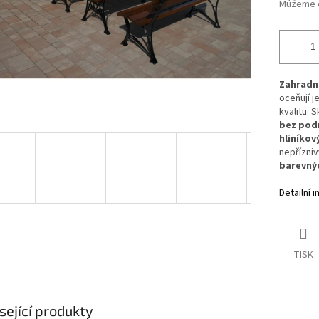
Můžeme d
Zahradní
oceňují j
kvalitu. 
bez pod
hliníko
nepřízni
barevný
Detailní 
TISK
sející produkty