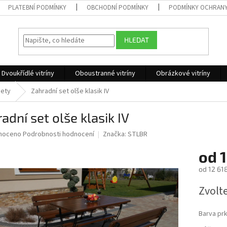
PLATEBNÍ PODMÍNKY
OBCHODNÍ PODMÍNKY
PODMÍNKY OCHRANY
HLEDAT
Dvoukřídlé vitríny
Oboustranné vitríny
Obrázkové vitríny
sety
Zahradní set olše klasik IV
adní set olše klasik IV
né
noceno
Podrobnosti hodnocení
Značka:
STLBR
ní
od
1
u
od
12 61
Měrná
Zvolt
cena:
ek.
Barva pr