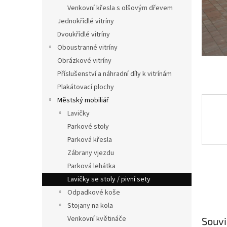
n
Venkovní křesla s olšovým dřevem
e
Jednokřídlé vitríny
l
Dvoukřídlé vitríny
Oboustranné vitríny
Obrázkové vitríny
Příslušenství a náhradní díly k vitrínám
Plakátovací plochy
Městský mobiliář
Lavičky
Parkové stoly
Parková křesla
Zábrany vjezdu
Parková lehátka
Lavičky se stoly / pivní sety
Odpadkové koše
Stojany na kola
Venkovní květináče
Souvi