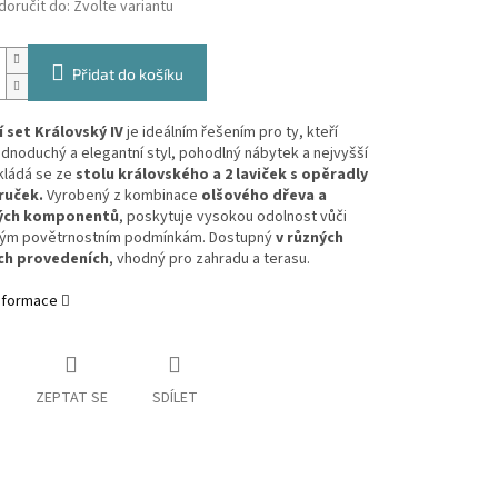
oručit do:
Zvolte variantu
Přidat do košíku
 set Královský IV
je ideálním řešením pro ty, kteří
ednoduchý a elegantní styl, pohodlný nábytek a nejvyšší
Skládá se ze
stolu královského a 2 laviček s opěradly
ruček.
Vyrobený z kombinace
olšového dřeva a
vých komponentů
, poskytuje vysokou odolnost vůči
vým povětrnostním podmínkám. Dostupný
v různých
ch provedeních
, vhodný pro zahradu a terasu.
informace
ZEPTAT SE
SDÍLET