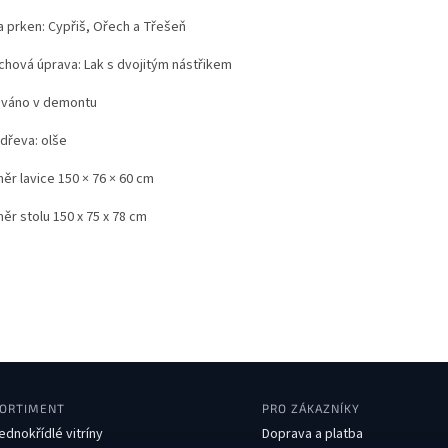
a prken:
Cypřiš, Ořech a Třešeň
chová úprava:
Lak s dvojitým nástřikem
váno v demontu
 dřeva:
olše
ěr lavice
150 × 76 × 60 cm
ěr stolu
150 x 75 x 78 cm
ORTIMENT
PRO ZÁKAZNÍKY
ednokřídlé vitríny
Doprava a platba