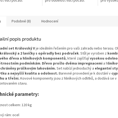
st vůči počasí.
pro odolnost vůči počasí.
pro vysoko
gnované dřevo a
Impregnované dřevo a
počasí. Dře
vě lakování hliníkových
práškově lakování hliníkových
impregnová
ajišťují...
prvků zajišťují...
prvky jsou..
s
Podobné (8)
Hodnocení
ailní popis produktu
adní set Královský V
je ideálním řešením pro vaši zahradu nebo terasu. 
 královský a 2 lavičky s opěradly bez područek
. Stůl je vyroben z
komb
vého dřeva a hliníkových komponentů
, které zajišťují
vysokou odolnos
ětrnostním podmínkám
.
Dřevo prošlo dvěma impregnacemi
a h
liník
 chráněny práškovým lakováním.
Set nabízí jednoduchý a
elegantní sty
tku a nejvyšší kvalitu a odolnost.
Barevné provedení je k dostání v
cypř
hu a třešni.
Kovové komponenty jsou z hliníkových odlitků, a dodává se v
ntovaném stavu.
hnické parametry:
nost celkem: 120 kg
vý rám: o
cel