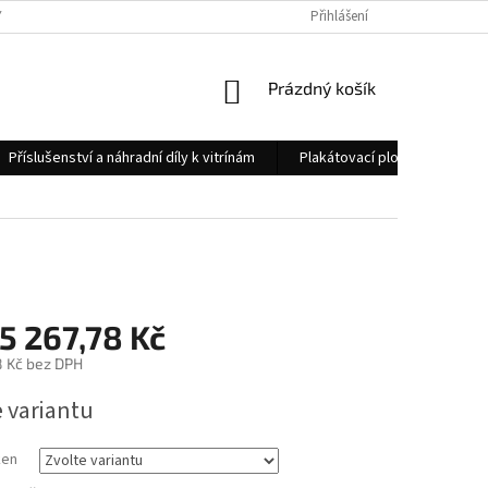
 OSOBNÍCH ÚDAJŮ
KONTAKTY
Přihlášení
NÁKUPNÍ
Prázdný košík
KOŠÍK
Příslušenství a náhradní díly k vitrínám
Plakátovací plochy
Měs
5 267,78 Kč
8 Kč
bez DPH
e variantu
ken