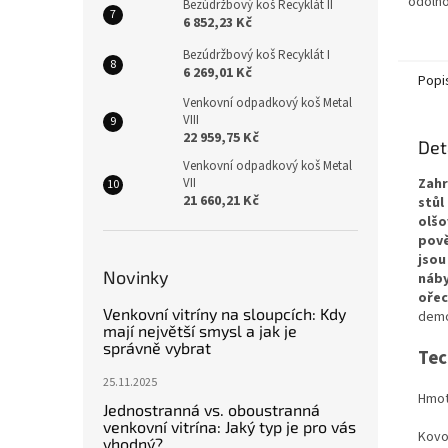
odolno
Bezúdržbový koš Recyklát II
Impre
6 852,23 Kč
práško
Bezúdržbový koš Recyklát I
prvků z
6 269,01 Kč
Popi
Venkovní odpadkový koš Metal
VIII
22 959,75 Kč
Det
Venkovní odpadkový koš Metal
VII
Zahr
21 660,21 Kč
stůl
olšo
pov
jsou
Novinky
náby
ořec
Venkovní vitríny na sloupcích: Kdy
demo
mají největší smysl a jak je
správně vybrat
Tec
25.11.2025
Hmot
Jednostranná vs. oboustranná
venkovní vitrína: Jaký typ je pro vás
Kovo
vhodný?