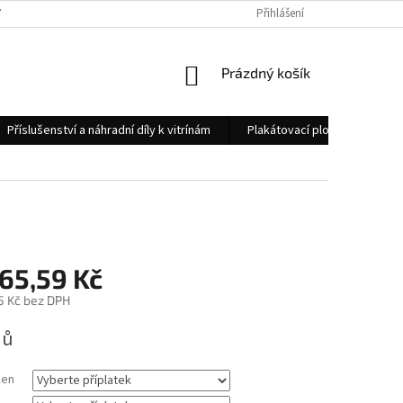
 OSOBNÍCH ÚDAJŮ
KONTAKTY
Přihlášení
NÁKUPNÍ
Prázdný košík
KOŠÍK
Příslušenství a náhradní díly k vitrínám
Plakátovací plochy
Měs
865,59 Kč
5 Kč
bez DPH
nů
ken