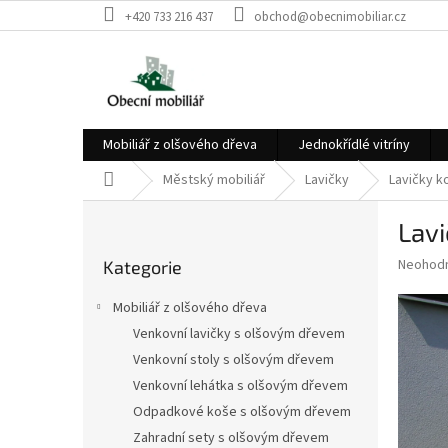
Přejít
+420 733 216 437
obchod@obecnimobiliar.cz
na
obsah
Mobiliář z olšového dřeva
Jednokřídlé vitríny
Domů
Městský mobiliář
Lavičky
Lavičky k
P
Lav
o
Přeskočit
s
Průměr
Neohod
Kategorie
kategorie
t
hodnoce
r
produkt
Mobiliář z olšového dřeva
a
je
Venkovní lavičky s olšovým dřevem
0,0
n
z
Venkovní stoly s olšovým dřevem
n
5
í
Venkovní lehátka s olšovým dřevem
hvězdič
p
Odpadkové koše s olšovým dřevem
a
Zahradní sety s olšovým dřevem