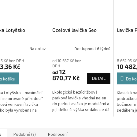
ka Lotyšsko
Ocelová lavička Seo
Lavička 
Na dotaz
Dostupnost 6 týdnů
25 Kč bez DPH
od 10 637 Kč bez
8 662,95 K
3,36 Kč
10 482,
DPH
12
od
870,77 Kč
DETAIL
o košíku
Do ko
Ekologická bezúdržbová
ka Lotyšsko – maximální
Klasická pa
parková lavička vhodná nejen
í inspirované přírodou.“
područkou 
do parku.Lavička je modulární a
ová venkovní lavička
bočnicemi
její délka či výška sedáku se dá
ko byla vyrobena na
sedákem je
upravovat podle potřeb
zahraničního zákazníka
města, obc
zákazníka.Lavička je dodávána
rodní park, kde byl
veřejná pro
ve...
..
kladen důra
s
Podobné (8)
Hodnocení