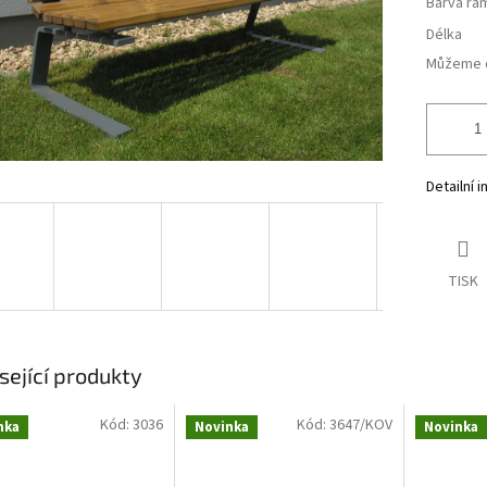
Barva rá
Délka
Můžeme d
Detailní 
TISK
sející produkty
Kód:
3036
Kód:
3647/KOV
nka
Novinka
Novinka