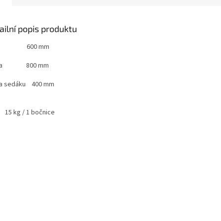
ailní popis produktu
řka 600 mm
ška 800 mm
a sedáku 400 mm
 15 kg / 1 bočnice