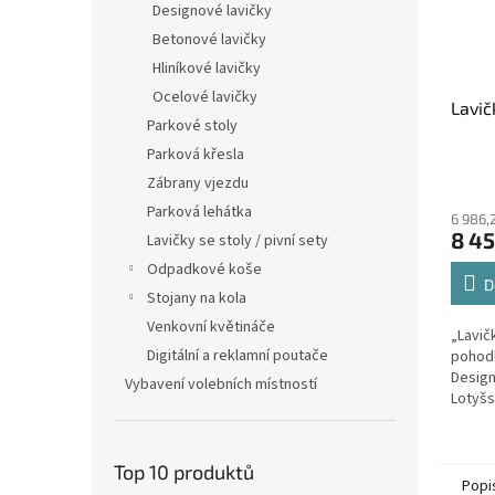
Designové lavičky
Betonové lavičky
Hliníkové lavičky
Ocelové lavičky
Lavič
Parkové stoly
Parková křesla
Zábrany vjezdu
Parková lehátka
6 986,
8 45
Lavičky se stoly / pivní sety
Odpadkové koše
D
Stojany na kola
Venkovní květináče
„Lavič
Digitální a reklamní poutače
pohodl
Design
Vybavení volebních místností
Lotyšs
přání 
pro ná
kladen.
Top 10 produktů
Popi