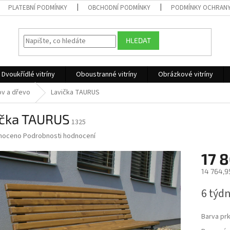
PLATEBNÍ PODMÍNKY
OBCHODNÍ PODMÍNKY
PODMÍNKY OCHRANY
HLEDAT
Dvoukřídlé vitríny
Oboustranné vitríny
Obrázkové vitríny
ov a dřevo
Lavička TAURUS
ička TAURUS
1325
né
noceno
Podrobnosti hodnocení
ní
17 
u
14 764,9
Měrná
6 týd
cena:
ek.
Barva pr