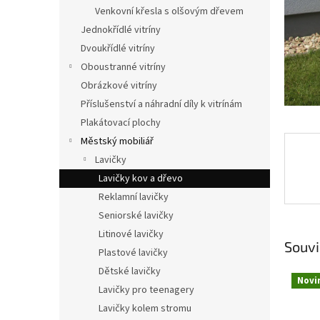
n
Venkovní křesla s olšovým dřevem
e
Jednokřídlé vitríny
l
Dvoukřídlé vitríny
Oboustranné vitríny
Obrázkové vitríny
Příslušenství a náhradní díly k vitrínám
Plakátovací plochy
Městský mobiliář
Lavičky
Lavičky kov a dřevo
Reklamní lavičky
Seniorské lavičky
Litinové lavičky
Souvi
Plastové lavičky
Dětské lavičky
Novi
Lavičky pro teenagery
Lavičky kolem stromu