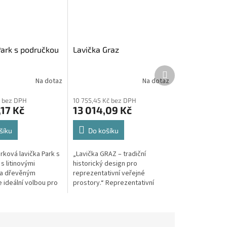
Park s područkou
Lavička Graz
Další
produkt
Na dotaz
Na dotaz
č bez DPH
10 755,45 Kč bez DPH
17 Kč
13 014,09 Kč
šíku
Do košíku
rková lavička Park s
„Lavička GRAZ – tradiční
s litinovými
historický design pro
 a dřevěným
reprezentativní veřejné
 ideální volbou pro
prostory.“ Reprezentativní
e, parky, náměstí a
venkovní lavička GRAZ –
stranství, kde je
historický typ s litinovými
z...
bočnicemi a modřínovým...