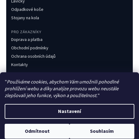
Lavičky
Odpadkové koše
Stojany na kola
PRO ZÁKAZNÍKY
Doprava a platba
Obchodní podmínky
Ochrana osobních údajů
Kontakty
KONTAKT
"
Používáme cookies, abychom Vám umožnili pohodlné
+420 733 216 437
prohlížení webu a díky analýze provozu webu neustále
obchod@obecnimobiliar.cz
zlepšovali jeho funkce, výkon a použitelnost.
"
Po–Pá 8:00–16:00
Nastavení
Česká firma
Faktura pro obce
Zakázková výroba
Odmítnout
Souhlasím
©
2026
Obecní mobiliář. Všechna práva vyhrazena.