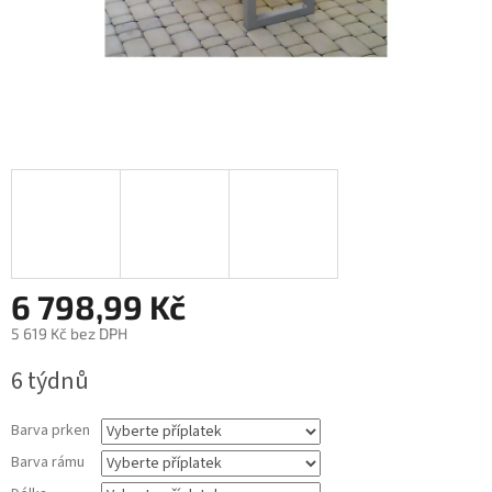
6 798,99 Kč
5 619 Kč
bez DPH
Měrná
6 týdnů
cena:
Barva prken
Barva rámu