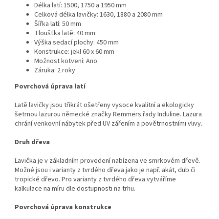
Délka latí: 1500, 1750 a 1950 mm
Celková délka lavičky: 1630, 1880 a 2080 mm
Šířka latí: 50 mm
Tloušťka latě: 40 mm
Výška sedací plochy: 450 mm
Konstrukce: jekl 60 x 60 mm
Možnost kotvení: Ano
Záruka: 2 roky
Povrchová úprava latí
Latě lavičky jsou třikrát ošetřeny vysoce kvalitní a ekologicky
šetrnou lazurou německé značky Remmers řady Induline. Lazura
chrání venkovní nábytek před UV zářením a povětrnostními vlivy.
Druh dřeva
Lavička je v základním provedení nabízena ve smrkovém dřevě.
Možné jsou i varianty z tvrdého dřeva jako je např. akát, dub či
tropické dřevo. Pro varianty z tvrdého dřeva vytváříme
kalkulace na míru dle dostupnosti na trhu.
Povrchová úprava konstrukce