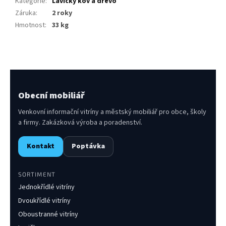
Kategorie
:
Lavičky kov a dřevo
Záruka
:
2 roky
Hmotnost
:
33 kg
Obecní mobiliář
Venkovní informační vitríny a městský mobiliář pro obce, školy
a firmy. Zakázková výroba a poradenství.
Kontakt
Poptávka
SORTIMENT
Jednokřídlé vitríny
Dvoukřídlé vitríny
Oboustranné vitríny