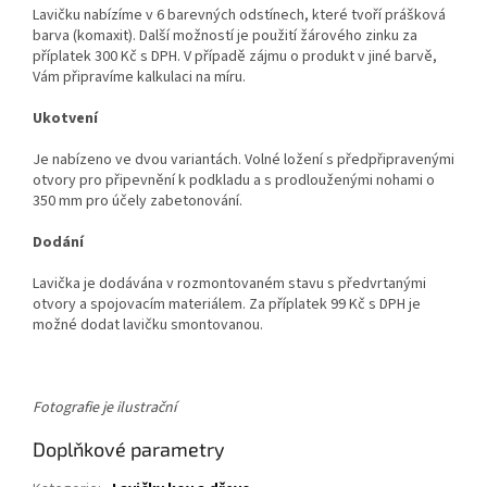
Lavičku nabízíme v 6 barevných odstínech, které tvoří prášková
barva (komaxit). Další možností je použití žárového zinku za
příplatek 300 Kč s DPH. V případě zájmu o produkt v jiné barvě,
Vám připravíme kalkulaci na míru.
Ukotvení
Je nabízeno ve dvou variantách. Volné ložení s předpřipravenými
otvory pro připevnění k podkladu a s prodlouženými nohami o
350 mm pro účely zabetonování.
Dodání
Lavička je dodávána v rozmontovaném stavu s předvrtanými
otvory a spojovacím materiálem. Za příplatek 99 Kč s DPH je
možné dodat lavičku smontovanou.
Fotografie je ilustrační
Doplňkové parametry