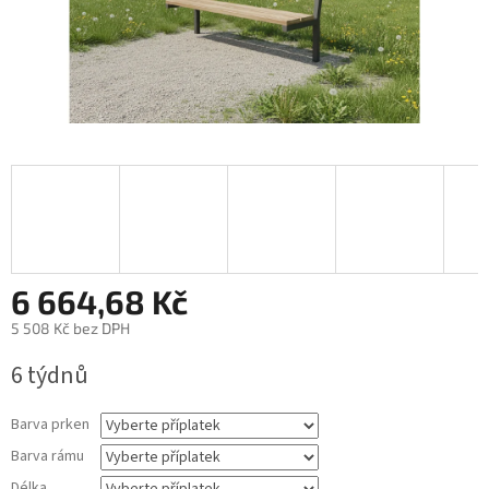
6 664,68 Kč
5 508 Kč
bez DPH
Měrná
6 týdnů
cena:
Barva prken
Barva rámu
Délka