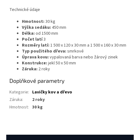
Technické údaje
Hmotnost:
30 kg
Výška sedáku:
450 mm
Délka:
od 1500 mm
Počet latí
3
Rozměry latí:
1 500 x 120 x 30 mm a 1 500 x 160 x 30 mm
Typ použitého dřeva:
smrkové
Úprava kovu:
vypalovaná barva nebo žárový zinek
Konstrukce:
jekl 50 x 50 mm
Záruka:
2 roky
Doplňkové parametry
Kategorie
:
Lavičky kov a dřevo
Záruka
:
2 roky
Hmotnost
:
30 kg