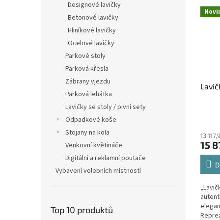
Designové lavičky
Novi
Betonové lavičky
Hliníkové lavičky
Ocelové lavičky
Parkové stoly
Parková křesla
Zábrany vjezdu
Lavič
Parková lehátka
Lavičky se stoly / pivní sety
Odpadkové koše
Stojany na kola
13 117
15 8
Venkovní květináče
Digitální a reklamní poutače
D
Vybavení volebních místností
„Lavič
autent
elegan
Top 10 produktů
Reprez