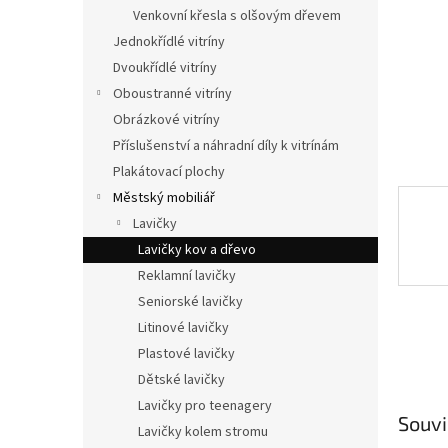
n
Venkovní křesla s olšovým dřevem
e
Jednokřídlé vitríny
l
Dvoukřídlé vitríny
Oboustranné vitríny
Obrázkové vitríny
Příslušenství a náhradní díly k vitrínám
Plakátovací plochy
Městský mobiliář
Lavičky
Lavičky kov a dřevo
Reklamní lavičky
Seniorské lavičky
Litinové lavičky
Plastové lavičky
Dětské lavičky
Lavičky pro teenagery
Souvi
Lavičky kolem stromu