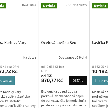
Kód:
3042
Kód:
3647/KOV
nka
Novinka
Novinka
ka Karlovy Vary
Ocelová lavička Seo
Lavička 
Na dotaz
Dostupnost 6 týdnů
,95 Kč bez DPH
od 10 637 Kč bez
8 662,95 K
72,72 Kč
10 482,
DPH
12
od
870,77 Kč
DETAIL
o košíku
Do ko
Ekologická bezúdržbová
ka Karlovy Vary –
Klasická pa
parková lavička vhodná nejen
ická replika lázeňské
područkou 
do parku.Lavička je modulární a
ce 19. století.“
bočnicemi
její délka či výška sedáku se dá
entativní lavička Karlovy
sedákem je