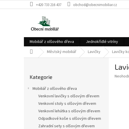
Přejít
+420 733 216 437
obchod@obecnimobiliar.cz
na
obsah
Mobiliář z olšového dřeva
Jednokřídlé vitríny
Domů
Městský mobiliář
Lavičky
Lavičky k
P
Lav
o
Přeskočit
s
Průměr
Neohod
Kategorie
kategorie
t
hodnoce
r
produkt
Mobiliář z olšového dřeva
a
je
Venkovní lavičky s olšovým dřevem
0,0
n
z
Venkovní stoly s olšovým dřevem
n
5
í
Venkovní lehátka s olšovým dřevem
hvězdič
p
Odpadkové koše s olšovým dřevem
a
Zahradní sety s olšovým dřevem