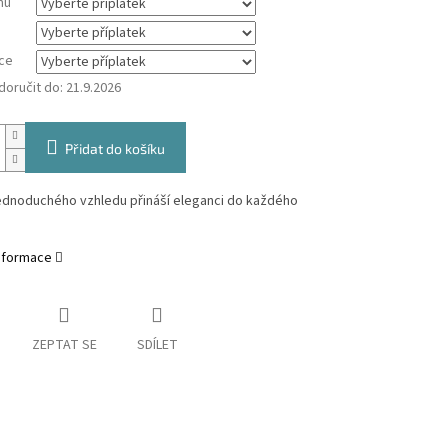
mu
ce
oručit do:
21.9.2026
Přidat do košíku
jednoduchého vzhledu přináší eleganci do každého
informace
ZEPTAT SE
SDÍLET