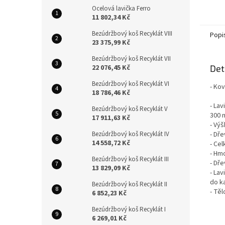
Vary j
Ocelová lavička Ferro
lavičk
11 802,34 Kč
lázeňs
Bezúdržbový koš Recyklát VIII
Popi
23 375,99 Kč
Bezúdržbový koš Recyklát VII
22 076,45 Kč
Det
Bezúdržbový koš Recyklát VI
- Kov
18 786,46 Kč
- La
Bezúdržbový koš Recyklát V
300 
17 911,63 Kč
- Vý
Bezúdržbový koš Recyklát IV
- Dř
14 558,72 Kč
- Cel
- Hm
Bezúdržbový koš Recyklát III
- Dře
13 829,09 Kč
- La
do k
Bezúdržbový koš Recyklát II
- Tě
6 852,23 Kč
Bezúdržbový koš Recyklát I
6 269,01 Kč