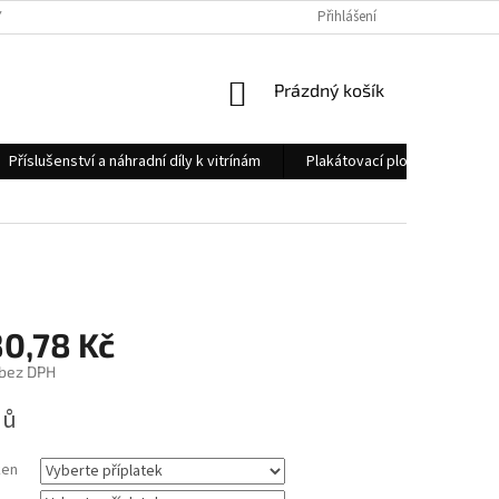
 OSOBNÍCH ÚDAJŮ
KONTAKTY
Přihlášení
NÁKUPNÍ
Prázdný košík
KOŠÍK
Příslušenství a náhradní díly k vitrínám
Plakátovací plochy
Měs
80,78 Kč
bez DPH
nů
ken