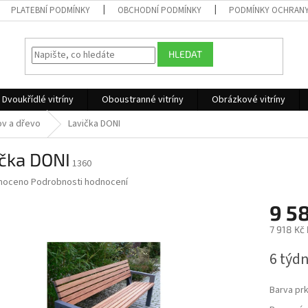
PLATEBNÍ PODMÍNKY
OBCHODNÍ PODMÍNKY
PODMÍNKY OCHRANY
HLEDAT
Dvoukřídlé vitríny
Oboustranné vitríny
Obrázkové vitríny
ov a dřevo
Lavička DONI
ička DONI
1360
né
noceno
Podrobnosti hodnocení
ní
9 5
u
7 918 Kč
Měrná
6 týd
cena:
ek.
Barva pr