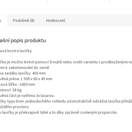
upravovat podle potřeb
e věrnou kopií historické
města, obc
zákazníka.Lavička je dodávána
y, která zdobila
veřejná pro
ve...
kou...
kladen důra
s
Podobné (8)
Hodnocení
ailní popis produktu
ová kostra lavičky.
vičku je možno kotvit pomocí šroubů nebo zvolit variantu s prodlouženými n
mm k zabetonování do země.
ška sedáku lavičky: 450 mm
evěná prkna: 1 500 x 60 x 45 mm
ková šířka : 1650 mm
otnost: 38 kg
věná část je natřena 3x lazurou.
vičky typu Doni- jednoduchého vzhledu a konstrukčně odvážná lavička přináš
aždého prostoru.
lo lavičky je překvapivě tuhé a to díky správně zvoleným proporcím.