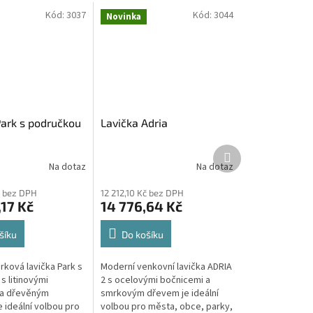
Kód:
3037
Kód:
3044
Novinka
Park s područkou
Lavička Adria
Další
produkt
Na dotaz
Na dotaz
č bez DPH
12 212,10 Kč bez DPH
17 Kč
14 776,64 Kč
šíku
Do košíku
rková lavička Park s
Moderní venkovní lavička ADRIA
s litinovými
2 s ocelovými bočnicemi a
 a dřevěným
smrkovým dřevem je ideální
 ideální volbou pro
volbou pro města, obce, parky,