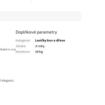
e, parky, náměstí a
školy, náměstí a veřejná
stranství, kde je
prostranství, kde je kladen
z...
důraz na...
Doplňkové parametry
Kategorie
:
Lavičky kov a dřevo
Záruka
:
2 roky
ohami o cca
Hmotnost
:
38 kg
í eleganci