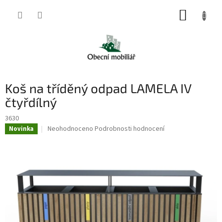
Přejít
NÁKUP
na
obsah
KOŠÍK
Koš na tříděný odpad LAMELA IV
čtyřdílný
3630
Průměrné
Neohodnoceno
Podrobnosti hodnocení
Novinka
hodnocení
produktu
je
0,0
z
5
hvězdiček.