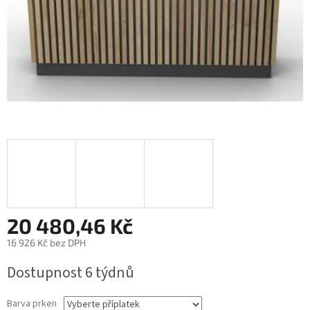
20 480,46 Kč
16 926 Kč
bez DPH
Měrná
Dostupnost 6 týdnů
cena:
Barva prken