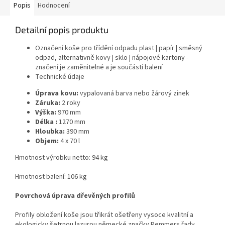
Popis
Hodnocení
Detailní popis produktu
Označení koše pro třídění odpadu plast | papír | směsný
odpad, alternativně kovy | sklo | nápojové kartony -
značení je zaměnitelné a je součástí balení
Technické údaje
Úprava kovu:
vypalovaná barva nebo žárový zinek
Záruka:
2 roky
Výška:
970 mm
Délka :
1270 mm
Hloubka:
390 mm
Objem:
4 x 70 l
Hmotnost výrobku netto: 94 kg
Hmotnost balení: 106 kg
Povrchová úprava dřevěných profilů
Profily obložení koše jsou třikrát ošetřeny vysoce kvalitní a
ekologicky šetrnou lazurou německé značky Remmers řady