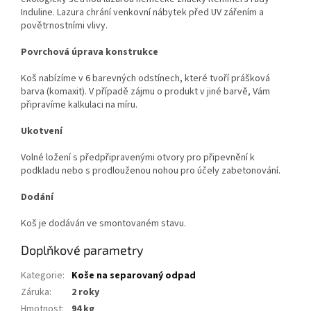
Induline. Lazura chrání venkovní nábytek před UV zářením a
povětrnostními vlivy.
Povrchová úprava konstrukce
Koš nabízíme v 6 barevných odstínech, které tvoří prášková
barva (komaxit). V případě zájmu o produkt v jiné barvě, Vám
připravíme kalkulaci na míru.
Ukotvení
Volné ložení s předpřipravenými otvory pro připevnění k
podkladu nebo
s prodlouženou nohou pro účely zabetonování.
Dodání
Koš je dodáván ve smontovaném stavu.
Doplňkové parametry
Kategorie
:
Koše na separovaný odpad
Záruka
:
2 roky
Hmotnost
:
94 kg