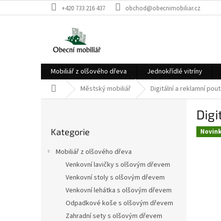
Přejít
+420 733 216 437
obchod@obecnimobiliar.cz
na
obsah
Mobiliář z olšového dřeva
Jednokřídlé vitríny
Domů
Městský mobiliář
Digitální a reklamní pou
P
Digi
o
Přeskočit
s
Kategorie
kategorie
Novin
t
r
Mobiliář z olšového dřeva
a
Venkovní lavičky s olšovým dřevem
n
Venkovní stoly s olšovým dřevem
n
í
Venkovní lehátka s olšovým dřevem
p
Odpadkové koše s olšovým dřevem
a
Zahradní sety s olšovým dřevem