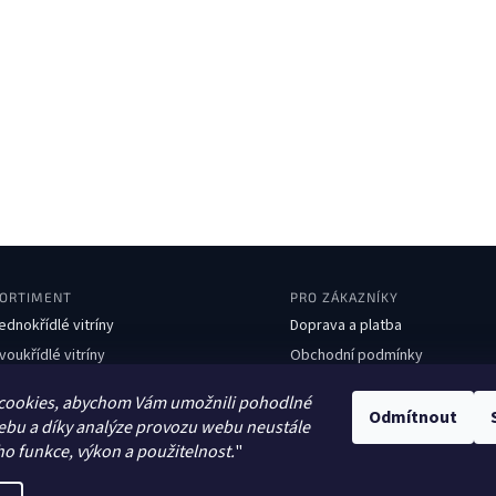
ORTIMENT
PRO ZÁKAZNÍKY
ednokřídlé vitríny
Doprava a platba
voukřídlé vitríny
Obchodní podmínky
boustranné vitríny
Ochrana osobních údajů
cookies, abychom Vám umožnili pohodlné
avičky
Kontakty
Odmítnout
ebu a díky analýze provozu webu neustále
dpadkové koše
ho funkce, výkon a použitelnost.
"
tojany na kola