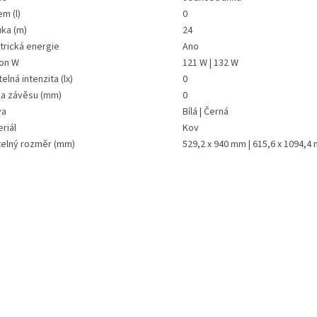
m (l)
0
uka (m)
24
trická energie
Ano
kon W
121 W | 132 W
elná intenzita (lx)
0
ka závěsu (mm)
0
va
Bílá | Černá
riál
Kov
telný rozměr (mm)
529,2 x 940 mm | 615,6 x 1094,4