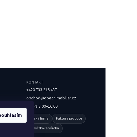
KONTAKT
+420 733 216 437
obchod@obecnimobiliar.cz
Po–Pá 8:00–16:00
Souhlasím
Česká firma
Faktura pro obce
Zakázková výroba