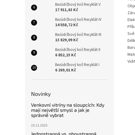
Bezúdržbový koš Recyklát V
Obje
17 911,63 Kč
Zár
Elek
Bezúdržbový koš Recyklát IV
14 558,72 Kč
Pří
Svět
Bezúdržbový koš Recyklát III
13 829,09 Kč
Dél
Bar
Bezúdržbový koš Recyklát II
Mate
6 852,23 Kč
Vidi
Bezúdržbový koš Recyklát I
6 269,01 Kč
Novinky
Venkovní vitríny na sloupcích: Kdy
mají největší smysl a jak je
správně vybrat
25.11.2025
Jednostranná vs. oboustranná