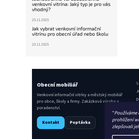
venkovní vitrína: Jaký typ je pro vás
vhodný?
25.11.2025
Jak vybrat venkovní informační
vitrínu pro obecní úřad nebo školu
25.11.2025
Obecní mobiliář
S
J
Venkovní informační vitríny a městský mobiliář
D
pro obce, školy a firmy. Zakázková výroba a
poradenství.
O
"
Používáme 
L
prohlížení w
Kontakt
Poptávka
O
zlepšovali je
S