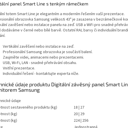
itální panel Smart Line s tenkým rámečkem
tální totem Smart Line je elegantním a moderním řešením vaší prezentace.
esionální obrazovka Samsung velikosti 43" je zasazena v bezrámečkové kon
ikální zavěšení nebo instalace panelu na zeď. USB a WiFi pro snadné přehrá
l dodáváme v černé nebo bílé barvě. Ostatní RAL barvy či individuální brand
ání.
Vertikální zavěšení nebo instalace na zeď.
Profesionální Samsung obrazovka je součástí balení.
Zaujměte videi, animacemi nebo prezentacemi.
USB, Wi-Fi, LAN - snadné přehrávání obsahu.
Vnitřní prezentace.
Individuální řešení - kontaktujte experta níže.
hnické údaje produktu Digitální závěsný panel Smart Lin
itorem Samsung
hnické údaje
tnost sestaveného produktu (kg)
18 | 27
tnost (kg)
20 | 29
tnost (kg)
224 | 256
ze
Jednostranná