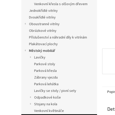
n
Venkovní křesla s olšovým dřevem
e
Jednokřídlé vitríny
l
Dvoukřídlé vitríny
Oboustranné vitríny
Obrázkové vitríny
Příslušenství a náhradní díly k vitrínám
Plakátovací plochy
Městský mobiliář
Lavičky
Parkové stoly
Parková křesla
Zábrany vjezdu
Parková lehátka
Lavičky se stoly / pivní sety
Popi
Odpadkové koše
Stojany na kola
Det
Venkovní květináče