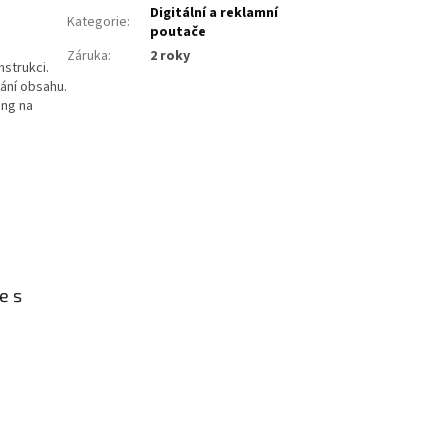
Digitální a reklamní
Kategorie
:
poutače
Záruka
:
2 roky
strukci.
vání obsahu.
ing na
e s