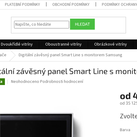
PLATEBNÍ PODMÍNKY
OBCHODNÍ PODMÍNKY
PODMÍNKY OCHRANY
HLEDAT
Dvoukřídlé vitríny
Oboustranné vitríny
Obrázkové vitríny
tače
Digitální závěsný panel Smart Line s monitorem Samsung
tální závěsný panel Smart Line s mo
Průměrné
Neohodnoceno
Podrobnosti hodnocení
ka
hodnocení
produktu
od
4
je
od
35 12
0,0
z
Měrná
Zvolt
5
cena:
hvězdiček.
Barva