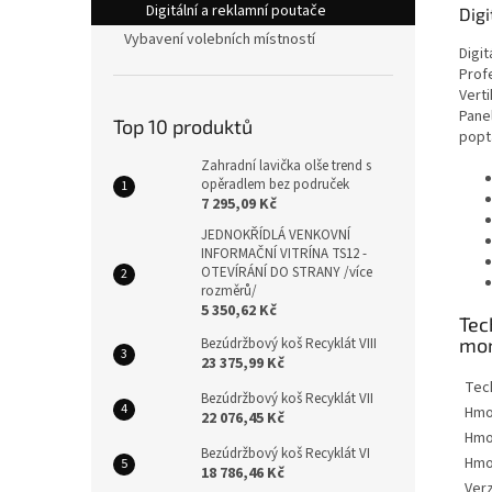
Digitální a reklamní poutače
Dig
Vybavení volebních místností
Digi
Prof
Vert
Pane
Top 10 produktů
popt
Zahradní lavička olše trend s
opěradlem bez područek
7 295,09 Kč
JEDNOKŘÍDLÁ VENKOVNÍ
INFORMAČNÍ VITRÍNA TS12 -
OTEVÍRÁNÍ DO STRANY /více
rozměrů/
5 350,62 Kč
Tec
mon
Bezúdržbový koš Recyklát VIII
23 375,99 Kč
Tec
Bezúdržbový koš Recyklát VII
Hmo
22 076,45 Kč
Hmo
Bezúdržbový koš Recyklát VI
Hmo
18 786,46 Kč
Ver