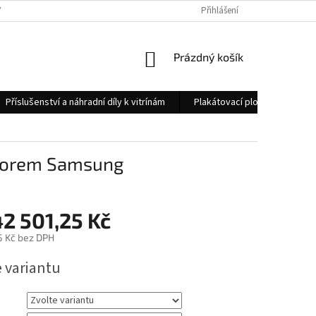
 OSOBNÍCH ÚDAJŮ
KONTAKTY
Přihlášení
NÁKUPNÍ
Prázdný košík
KOŠÍK
Příslušenství a náhradní díly k vitrínám
Plakátovací plochy
Měs
nitorem Samsung
2 501,25 Kč
5 Kč
bez DPH
e variantu