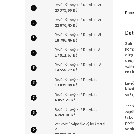
Ideáln
Bezúdržbový koš Recyklát VIII
zahradu
23 375,99 Kč
Popi
Bezúdržbový koš Recyklát VII
22 076,45 Kč
Det
Bezúdržbový koš Recyklát VI
18 786,46 Kč
Zahr
komp
Bezúdržbový koš Recyklát V
eleg
17 911,63 Kč
dvoj
Bezúdržbový koš Recyklát IV
vzhl
14 558,72 Kč
rozl
Bezúdržbový koš Recyklát III
Lavi
13 829,09 Kč
klas
veře
Bezúdržbový koš Recyklát II
6 852,23 Kč
Zahra
Bezúdržbový koš Recyklát I
zajiš
6 269,01 Kč
lako
podr
Venkovní odpadkový koš Metal
venk
VIII