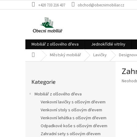
Přejít
+420 733 216 437
obchod@obecnimobiliar.cz
na
obsah
Mobiliář z olšového dřeva
Jednokřídlé vitríny
Domů
Městský mobiliář
Lavičky
Designové
P
Zahr
o
Přeskočit
s
Průměr
Neohod
Kategorie
kategorie
t
hodnoce
r
produkt
Mobiliář z olšového dřeva
a
je
Venkovní lavičky s olšovým dřevem
0,0
n
z
Venkovní stoly s olšovým dřevem
n
5
í
Venkovní lehátka s olšovým dřevem
hvězdič
p
Odpadkové koše s olšovým dřevem
a
Zahradní sety s olšovým dřevem