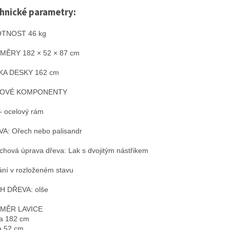
hnické parametry:
TNOST 46 kg
MĚRY 182 × 52 × 87 cm
KA DESKY 162 cm

- ocelový rám

A: Ořech nebo palisandr

ní v rozloženém stavu

 DŘEVA: olše

MĚR LAVICE
a 182 cm
a 52 cm