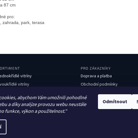
a 87 cm

né pro:

 zahrada, park, terasa
ORTIMENT
PRO ZÁKAZNÍKY
ednokřídlé vitríny
Doprava a platba
voukřídlé vitríny
Obchodní podmínky
boustranné vitríny
Ochrana osobních údajů
cookies, abychom Vám umožnili pohodlné
avičky
Kontakty
Odmítnout
ebu a díky analýze provozu webu neustále
dpadkové koše
ho funkce, výkon a použitelnost.
"
tojany na kola
í