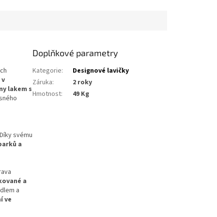
nku. Křeslo je
posezení. Křeslo je kombinací...
lasického...
Doplňkové parametry
ých
Kategorie
:
Designové lavičky
á
v
Záruka
:
2 roky
y lakem s
Hmotnost
:
49 Kg
ásného
. Díky svému
parků a
rava
nkované a
adlem a
í ve