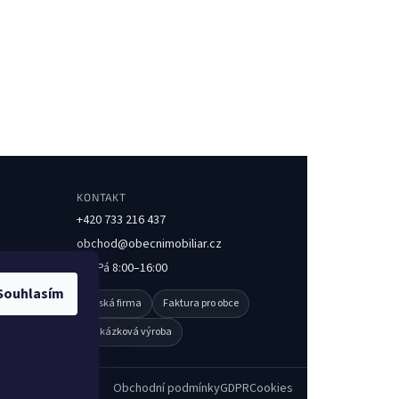
KONTAKT
+420 733 216 437
obchod@obecnimobiliar.cz
Po–Pá 8:00–16:00
Souhlasím
Česká firma
Faktura pro obce
Zakázková výroba
Obchodní podmínky
GDPR
Cookies