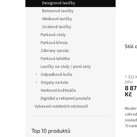
Designové lavičky
Betonové lavičky
Hliníkové lavičky
Ocelové lavičky
Parkové stoly
Parková křesla
Stůl 
Zábrany vjezdu
Parková lehátka
Lavičky se stoly / pivní sety
Odpadkové koše
7 332 
Stojany na kola
DPH
8 87
Venkovní květináče
Kč
Digitální a reklamní poutače
Vybavení volebních místností
Modern
zahrad
soulad
Trvanl
Top 10 produktů
rámem 