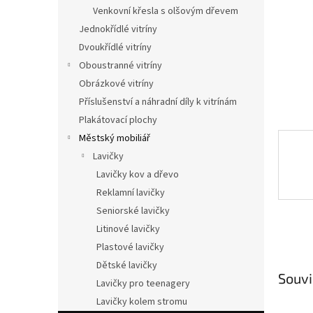
n
Venkovní křesla s olšovým dřevem
e
Jednokřídlé vitríny
l
Dvoukřídlé vitríny
Oboustranné vitríny
Obrázkové vitríny
Příslušenství a náhradní díly k vitrínám
Plakátovací plochy
Městský mobiliář
Lavičky
Lavičky kov a dřevo
Reklamní lavičky
Seniorské lavičky
Litinové lavičky
Plastové lavičky
Dětské lavičky
Souvi
Lavičky pro teenagery
Lavičky kolem stromu