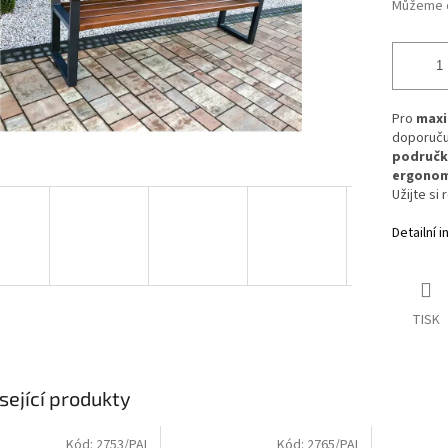
Můžeme d
Pro
maxi
doporuču
područk
ergonom
Užijte si
Detailní 
TISK
sející produkty
Kód:
2753/PAL
Kód:
2765/PAL