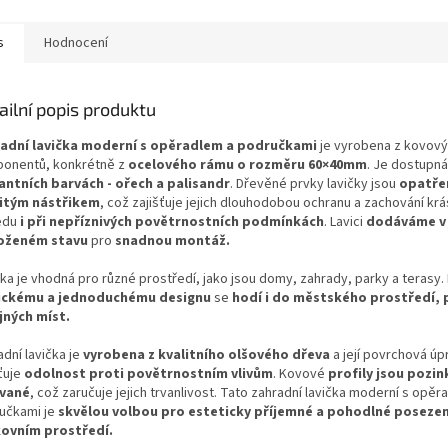
í pro terasu, park nebo
klasického designu a
relaxaci ve
....
odolných...
kombinací k
s
Hodnocení
ailní popis produktu
adní lavička moderní s opěradlem a područkami
je vyrobena z kovov
onentů, konkrétně z
ocelového rámu o rozměru 60×40mm
. Je dostupn
antních barvách - ořech a palisandr
. Dřevěné prvky lavičky jsou
opatřen
itým nástřikem
, což zajišťuje jejich dlouhodobou ochranu a zachování kr
edu
i při nepříznivých povětrnostních podmínkách
. Lavici
dodáváme v
oženém stavu
pro
snadnou montáž.
čka je vhodná pro různé prostředí, jako jsou domy, zahrady, parky a terasy
ickému a jednoduchému designu
se
hodí i do městského prostředí, 
jných míst.
dní lavička je
vyrobena z kvalitního olšového dřeva
a její povrchová úp
ťuje
odolnost proti povětrnostním vlivům
. Kovové
profily jsou pozi
vané
, což zaručuje jejich trvanlivost. Tato zahradní lavička moderní s opěr
učkami je
skvělou volbou pro esteticky příjemné a pohodlné posezen
ovním prostředí.