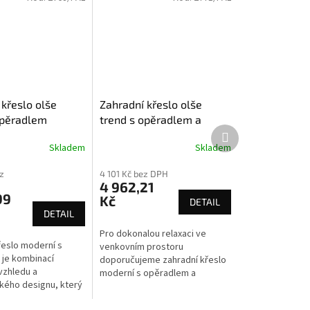
 křeslo olše
Zahradní křeslo olše
opěradlem
trend s opěradlem a
Další
područkami
produkt
Skladem
Skladem
z
4 101 Kč bez DPH
4 962,21
99
Kč
DETAIL
DETAIL
Pro dokonalou relaxaci ve
řeslo moderní s
venkovním prostoru
je kombinací
doporučujeme zahradní křeslo
vzhledu a
moderní s opěradlem a
ého designu, který
područkami, které nabízí větší
maximální pohodlí při
pohodlí a oporu při