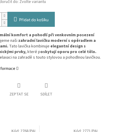
oručit do:
Zvolte variantu
Přidat do košíku
mální komfort a pohodlí
při venkovním posezení
jeme naši
zahradní lavičku moderní s opěradlem a
ami.
Tato lavička kombinuje
elegantní design s
ickými prvky,
které p
oskytují oporu pro celé tělo.
 relaxaci na zahradě s touto stylovou a pohodlnou lavičkou.
informace
ZEPTAT SE
SDÍLET
Kód:
2768/PAL
Kód:
2771/PAL