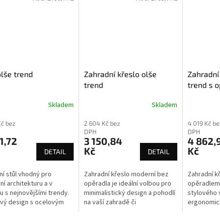
olše trend
Zahradní křeslo olše
Zahradní
trend
trend s 
Skladem
Skladem
Kč bez
2 604 Kč bez
4 019 Kč be
DPH
DPH
1,72
3 150,84
4 862,
Kč
Kč
DETAIL
DETAIL
í stůl vhodný pro
Zahradní křeslo moderní bez
Zahradní k
ní architekturu a v
opěradla je ideální volbou pro
opěradlem 
u s nejnovějšími trendy.
minimalistický design a pohodlí
stylového 
ivý design s ocelovým
na vaší zahradě či
ergonomick
a olšovými deskami.
terase. Křeslo je kombinací
poskytuje 