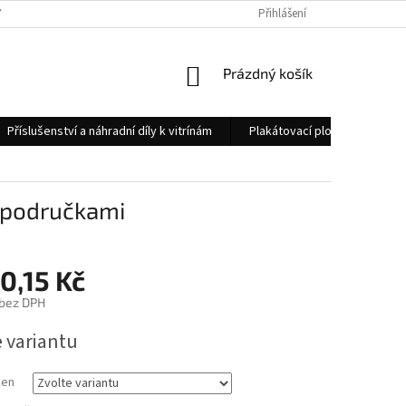
 OSOBNÍCH ÚDAJŮ
KONTAKTY
Přihlášení
NÁKUPNÍ
Prázdný košík
KOŠÍK
Příslušenství a náhradní díly k vitrínám
Plakátovací plochy
Měs
a područkami
0,15 Kč
 bez DPH
e variantu
ken