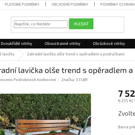
PLATEBNÍ PODMÍNKY
OBCHODNÍ PODMÍNKY
PODMÍNKY OCHRANY
HLEDAT
Dvoukřídlé vitríny
Oboustranné vitríny
Obrázkové vitríny
 lavičky
Zahradní lavička olše trend s opěradlem a područkami
adní lavička olše trend s opěradlem 
né
noceno
Podrobnosti hodnocení
Značka:
STLBR
ní
7 52
u
6 215 Kč
Měrná
Zvolt
cena:
ek.
Barva pr