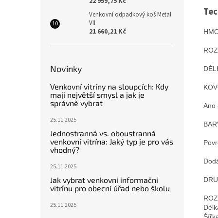
22 959,75 Kč
Tec
Venkovní odpadkový koš Metal
VII
21 660,21 Kč
HMO
ROZ
Novinky
DÉL
Venkovní vitríny na sloupcích: Kdy
mají největší smysl a jak je
správně vybrat
Ano 
25.11.2025
BARV
Jednostranná vs. oboustranná
venkovní vitrína: Jaký typ je pro vás
vhodný?
Dodá
25.11.2025
Jak vybrat venkovní informační
DRUH
vitrínu pro obecní úřad nebo školu
ROZ
25.11.2025
Délk
Šířk