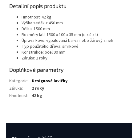
Detailní popis produktu
Hmotnost: 42 kg
Výška sedáku: 450 mm
Délka: 1500 mm
Rozměry latí: 1500 x 100 x 35 mm (d x š x t)
Úprava kovu: vypalovaná barva nebo žárový zinek
Typ použitého dřeva: smrkové
Konstrukce: ocel 90 mm
Záruka: 2 roky
Doplňkové parametry
Kategorie
:
Designové lavičky
Záruka
:
2 roky
Hmotnost
:
42 kg