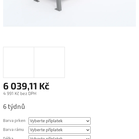
6 039,11 Kč
4 991 Kč
bez DPH
Měrná
6 týdnů
cena:
Barva prken
Barva rámu
Délka