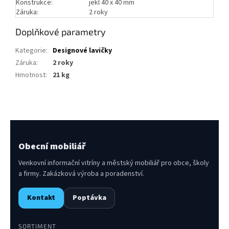
Konstrukce:
jekl 40 x 40 mm
Záruka:
2 roky
Doplňkové parametry
Kategorie
:
Designové lavičky
Záruka
:
2 roky
Hmotnost
:
21 kg
Obecní mobiliář
Venkovní informační vitríny a městský mobiliář pro obce, školy
a firmy. Zakázková výroba a poradenství.
Kontakt
Poptávka
SORTIMENT