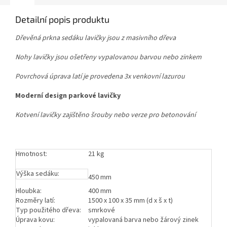
Detailní popis produktu
Dřevěná prkna sedáku lavičky jsou z masivního dřeva
Nohy lavičky jsou ošetřeny vypalovanou barvou nebo zinkem
Povrchová úprava latí je provedena 3x venkovní lazurou
Moderní design parkové lavičky
Kotvení lavičky zajištěno šrouby nebo verze pro betonování
Hmotnost:
21 kg
Výška sedáku:
450 mm
Hloubka:
400 mm
Rozměry latí:
1500 x 100 x 35 mm (d x š x t)
Typ použitého dřeva:
smrkové
Úprava kovu:
vypalovaná barva nebo žárový zinek