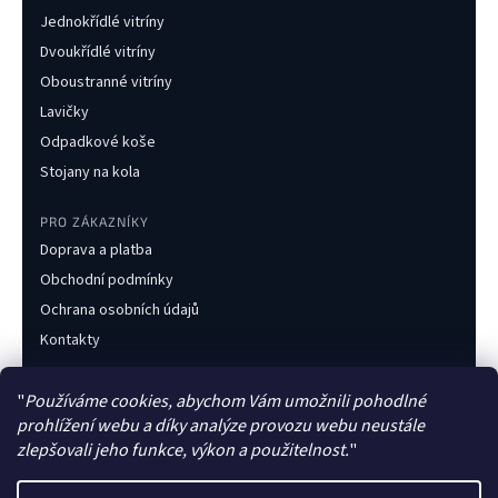
Jednokřídlé vitríny
Dvoukřídlé vitríny
Oboustranné vitríny
Lavičky
Odpadkové koše
Stojany na kola
PRO ZÁKAZNÍKY
Doprava a platba
Obchodní podmínky
Ochrana osobních údajů
Kontakty
KONTAKT
"
Používáme cookies, abychom Vám umožnili pohodlné
+420 733 216 437
prohlížení webu a díky analýze provozu webu neustále
obchod@obecnimobiliar.cz
zlepšovali jeho funkce, výkon a použitelnost.
"
Po–Pá 8:00–16:00