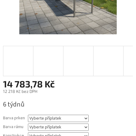
14 783,78 Kč
12 218 Kč
bez DPH
Měrná
6 týdnů
cena:
Barva prken
Barva rámu
Konstrukce