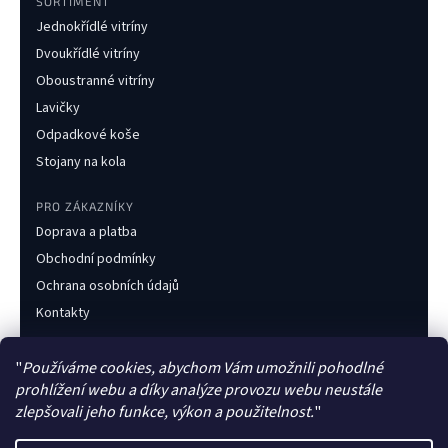
SORTIMENT
Jednokřídlé vitríny
Dvoukřídlé vitríny
Oboustranné vitríny
Lavičky
Odpadkové koše
Stojany na kola
PRO ZÁKAZNÍKY
Doprava a platba
Obchodní podmínky
Ochrana osobních údajů
Kontakty
KONTAKT
"
Používáme cookies, abychom Vám umožnili pohodlné
+420 733 216 437
prohlížení webu a díky analýze provozu webu neustále
obchod@obecnimobiliar.cz
zlepšovali jeho funkce, výkon a použitelnost.
"
Po–Pá 8:00–16:00