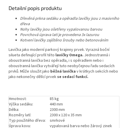
Detailní popis produktu
Dřevěná prkna sedáku a opěradla lavičky jsou z masivního
dřeva
Nohy lavičky jsou ošetřeny vypalovanou barvou
Povrchová úprava latí je provedena 3x lazurou
Kotvení lavičky zajištěno šrouby nebo betonováním
Lavička jako moderní parkový krajinny prvek. Vyrazná boční
silueta definující profil této
lavičky Omega.
Jednostranná i
oboustranná lavička bez opěradla, i s opěradlem nebo i
oboustranná lavička vytvářejí tuto neobyčejnou řadu sedacích
prvků. Může sloužit jako
běžná lavička
v krátkych sekcích nebo
jako nekonečny dělící prvek
se sedací funkcí.
Hmotnost:
85 kg
Výška sedáku:
440 mm
Délka:
2300 mm
Rozměry latí:
2300 x 120 x 35 mm
Typ použitého dřeva:
smrkové
Úprava kovu:
vypalovaná barva nebo žárový zinek