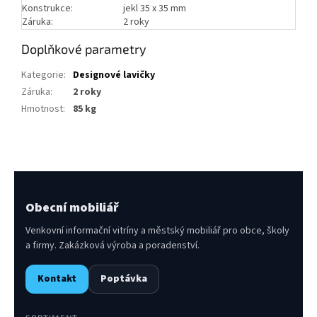
Konstrukce:
jekl 35 x 35 mm
Záruka:
2 roky
Doplňkové parametry
Kategorie
:
Designové lavičky
Záruka
:
2 roky
Hmotnost
:
85 kg
Obecní mobiliář
Venkovní informační vitríny a městský mobiliář pro obce, školy
a firmy. Zakázková výroba a poradenství.
Kontakt
Poptávka